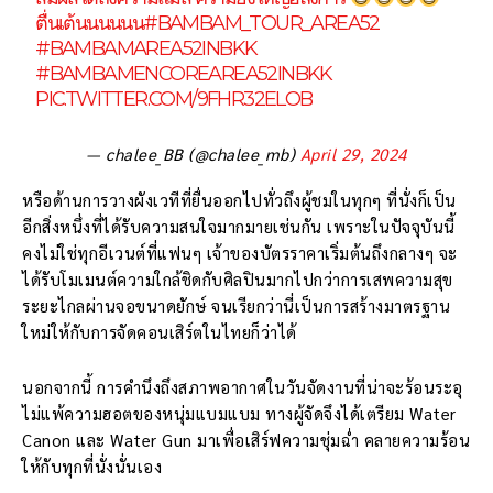
ตื่นเต้นนนนนน
#BAMBAM_TOUR_AREA52
#BAMBAMAREA52INBKK
#BAMBAMENCOREAREA52INBKK
PIC.TWITTER.COM/9FHR32ELOB
— chalee_BB (@chalee_mb)
April 29, 2024
หรือด้านการวางผังเวทีที่ยื่นออกไปทั่วถึงผู้ชมในทุกๆ ที่นั่งก็เป็น
อีกสิ่งหนึ่งที่ได้รับความสนใจมากมายเช่นกัน เพราะในปัจจุบันนี้
คงไม่ใช่ทุกอีเวนต์ที่แฟนๆ เจ้าของบัตรราคาเริ่มต้นถึงกลางๆ จะ
ได้รับโมเมนต์ความใกล้ชิดกับศิลปินมากไปกว่าการเสพความสุข
ระยะไกลผ่านจอขนาดยักษ์ จนเรียกว่านี่เป็นการสร้างมาตรฐาน
ใหม่ให้กับการจัดคอนเสิร์ตในไทยก็ว่าได้
นอกจากนี้ การคำนึงถึงสภาพอากาศในวันจัดงานที่น่าจะร้อนระอุ
ไม่แพ้ความฮอตของหนุ่มแบมแบม ทางผู้จัดจึงได้เตรียม Water
Canon และ Water Gun มาเพื่อเสิร์ฟความชุ่มฉ่ำ คลายความร้อน
ให้กับทุกที่นั่งนั่นเอง