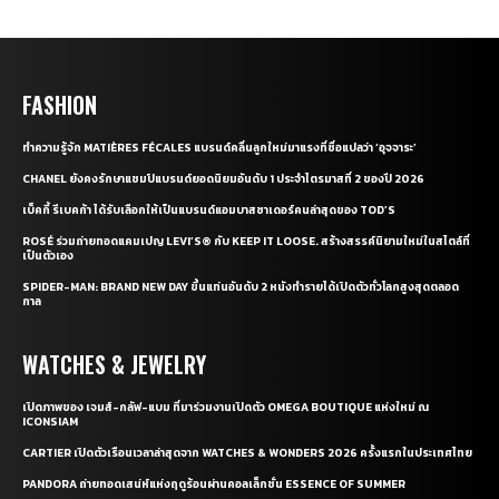
FASHION
ทำความรู้จัก MATIÈRES FÉCALES แบรนด์คลื่นลูกใหม่มาแรงที่ชื่อแปลว่า ‘อุจจาระ’
CHANEL ยังคงรักษาแชมป์แบรนด์ยอดนิยมอันดับ 1 ประจำไตรมาสที่ 2 ของปี 2026
เบ็คกี้ รีเบคก้า ได้รับเลือกให้เป็นแบรนด์แอมบาสซาเดอร์คนล่าสุดของ TOD’S
ROSÉ ร่วมถ่ายทอดแคมเปญ LEVI’S® กับ KEEP IT LOOSE. สร้างสรรค์นิยามใหม่ในสไตล์ที่
เป็นตัวเอง
SPIDER-MAN: BRAND NEW DAY ขึ้นแท่นอันดับ 2 หนังทำรายได้เปิดตัวทั่วโลกสูงสุดตลอด
กาล
WATCHES & JEWELRY
เปิดภาพของ เจมส์-กลัฟ-แบม ที่มาร่วมงานเปิดตัว OMEGA BOUTIQUE แห่งใหม่ ณ
ICONSIAM
CARTIER เปิดตัวเรือนเวลาล่าสุดจาก WATCHES & WONDERS 2026 ครั้งแรกในประเทศไทย
PANDORA ถ่ายทอดเสน่ห์แห่งฤดูร้อนผ่านคอลเล็กชั่น ESSENCE OF SUMMER