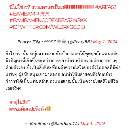
นี่ไม่ใช่ เวที ธรรมดาแต่เป็นเวที!!!!!!!!!!!!!!!!!!!!!!!!!!!!!!!!!!!!!!!
#AREA52
#BAMBAM
#뱀뱀
#BAMBAMENCOREAREA52INBKK
PIC.TWITTER.COM/WEZRXGGDIB
— Peary⋆프래 : ᴬᴿᴱᴬ⁵²​
(@PearyBB)
May 1, 2024
ยิ่งไปกว่านั้น หนุ่มแบมแบมยังเข้ามาตอบโต้พูดคุยกับแฟนคลับ
ถึงปัญหาที่เกิดขึ้นระหว่างการจองบัตร หรือความต้องการต่างๆ
ด้วยตัวเอง ซึ่งเป็นสิ่งที่สะท้อนถึงความใส่ใจของตัวไอดอลที่มีต่อ
แฟนๆ ผู้สนับสนุนเขามาตลอด จนทำให้หลายคนถึงกับกล่าว
ว่าการได้เป็นแฟนคลับของแบมแบมนั้นเป็นความโชคดีในชีวิต
เลยจริงๆ
อายุไม่ถึง!?
ผมขอคิดแปปนึงน้า
— BamBam (@BamBam1A)
May 1, 2024