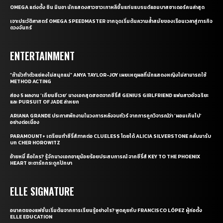
OMEGA แต่งตั้ง ชิน มินอา นักแสดงสาวชาวเกาหลีขึ้นแท่นแบรนด์แอมบาสซาเดอร์คนล่าสุด
เจาะประวัติศาสตร์ OMEGA SPEEDMASTER จากจุดเริ่มต้นความล้ำสมัยของเรือนเวลาสู่ภารกิจ
ดวงจันทร์
ENTERTAINMENT
“ถ้ามัวทำตัวแย่คงไม่สนุกแน่” ANYA TAYLOR-JOY เผยเหตุผลที่นักแสดงหญิงไม่สามารถใช้
METHOD ACTING
ส่อง 5 ผลงาน ‘เถียนซีเวย’ นางเอกสุดฮอตจากซีรี่ส์ GENIUS GIRLFRIEND แฟนสาวอัจฉริยะ
และ PURSUIT OF JADE ล่าหยก
ARIANA GRANDE ประกาศพักงานในวงการหลังจบทัวร์ จากการถูกวิจารณ์ว่า ‘ผอมเกินไป’
อย่างต่อเนื่อง
PARAMOUNT+ เตรียมทำซีรี่ส์ภาคต่อ CLUELESS โดยได้ ALICIA SILVERSTONE กลับมารับ
บท CHER HOROWITZ
อ้ายหมี่ คือใคร? รู้จักนางเอกอายุน้อยร้อยประสบการณ์ จากซีรี่ส์ KEY TO THE PHOENIX
HEART ชะตารักกระดูกปักษา
ELLE SIGNATURE
อนาคตของแฟชั่นเริ่มต้นจากการเรียนรู้อย่างไร? พูดคุยกับ FRANCISCO LÓPEZ ผู้ก่อตั้ง
ELLE EDUCATION