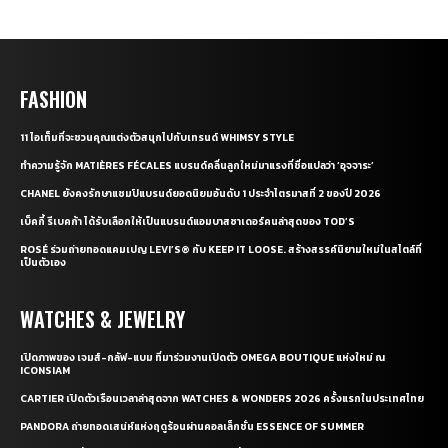
FASHION
11 ไอเท็มที่จะชวนคุณแต่งตัวสนุกไปกับเทรนด์ WHIMSY STYLE
ทำความรู้จัก MATIÈRES FÉCALES แบรนด์คลื่นลูกใหม่มาแรงที่ชื่อแปลว่า ‘อุจจาระ’
CHANEL ยังคงรักษาแชมป์แบรนด์ยอดนิยมอันดับ 1 ประจำไตรมาสที่ 2 ของปี 2026
เบ็คกี้ รีเบคก้า ได้รับเลือกให้เป็นแบรนด์แอมบาสซาเดอร์คนล่าสุดของ TOD’S
ROSÉ ร่วมถ่ายทอดแคมเปญ LEVI’S® กับ KEEP IT LOOSE. สร้างสรรค์นิยามใหม่ในสไตล์ที่
เป็นตัวเอง
WATCHES & JEWELRY
เปิดภาพของ เจมส์-กลัฟ-แบม ที่มาร่วมงานเปิดตัว OMEGA BOUTIQUE แห่งใหม่ ณ
ICONSIAM
CARTIER เปิดตัวเรือนเวลาล่าสุดจาก WATCHES & WONDERS 2026 ครั้งแรกในประเทศไทย
PANDORA ถ่ายทอดเสน่ห์แห่งฤดูร้อนผ่านคอลเล็กชั่น ESSENCE OF SUMMER