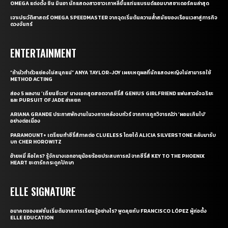
OMEGA แต่งตั้ง ชิน มินอา นักแสดงสาวชาวเกาหลีขึ้นแท่นแบรนด์แอมบาสซาเดอร์คนล่าสุด
เจาะประวัติศาสตร์ OMEGA SPEEDMASTER จากจุดเริ่มต้นความล้ำสมัยของเรือนเวลาสู่ภารกิจ
ดวงจันทร์
ENTERTAINMENT
“ถ้ามัวทำตัวแย่คงไม่สนุกแน่” ANYA TAYLOR-JOY เผยเหตุผลที่นักแสดงหญิงไม่สามารถใช้
METHOD ACTING
ส่อง 5 ผลงาน ‘เถียนซีเวย’ นางเอกสุดฮอตจากซีรี่ส์ GENIUS GIRLFRIEND แฟนสาวอัจฉริยะ
และ PURSUIT OF JADE ล่าหยก
ARIANA GRANDE ประกาศพักงานในวงการหลังจบทัวร์ จากการถูกวิจารณ์ว่า ‘ผอมเกินไป’
อย่างต่อเนื่อง
PARAMOUNT+ เตรียมทำซีรี่ส์ภาคต่อ CLUELESS โดยได้ ALICIA SILVERSTONE กลับมารับ
บท CHER HOROWITZ
อ้ายหมี่ คือใคร? รู้จักนางเอกอายุน้อยร้อยประสบการณ์ จากซีรี่ส์ KEY TO THE PHOENIX
HEART ชะตารักกระดูกปักษา
ELLE SIGNATURE
อนาคตของแฟชั่นเริ่มต้นจากการเรียนรู้อย่างไร? พูดคุยกับ FRANCISCO LÓPEZ ผู้ก่อตั้ง
ELLE EDUCATION