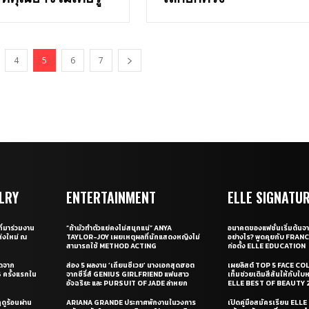
4
5
6
7
LRY
ENTERTAINMENT
ELLE SIGNATU
ี่มาร่วมงาน
“ถ้ามัวทำตัวแย่คงไม่สนุกแน่” ANYA
อนาคตของแฟชั่นเริ่มต้นจา
่งใหม่ ณ
TAYLOR-JOY เผยเหตุผลที่นักแสดงหญิงไม่
อย่างไร? พูดคุยกับ FRAN
สามารถใช้ METHOD ACTING
ก่อตั้ง ELLE EDUCATION
ุดจาก
ส่อง 5 ผลงาน ‘เถียนซีเวย’ นางเอกสุดฮอต
เผยลิสต์ TOP 5 FACE COL
ครั้งแรกใน
จากซีรี่ส์ GENIUS GIRLFRIEND แฟนสาว
เท็มช่วยเติมสีสันให้กับใบ
อัจฉริยะ และ PURSUIT OF JADE ล่าหยก
ELLE BEST OF BEAUTY 
ดูร้อนผ่าน
ARIANA GRANDE ประกาศพักงานในวงการ
เปิดคู่มือสมัครเรียน EL