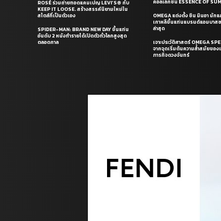
คอลเล็กชั่น ESSENCE OF S
ROSÉ ร่วมถ่ายทอดแคมเปญ LEVI’S® กับ
KEEP IT LOOSE. สร้างสรรค์นิยามใหม่ใน
สไตล์ที่เป็นตัวเอง
OMEGA แต่งตั้ง ชิน มินอา นัก
เกาหลีขึ้นแท่นแบรนด์แอมบาส
ล่าสุด
SPIDER-MAN: BRAND NEW DAY ขึ้นแท่น
อันดับ 2 หนังทำรายได้เปิดตัวทั่วโลกสูงสุด
ตลอดกาล
เจาะประวัติศาสตร์ OMEGA S
จากจุดเริ่มต้นความล้ำสมัยของเร
ภารกิจดวงจันทร์