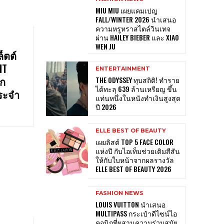
MIU MIU เผยแคมเปญ
FALL/WINTER 2026 นำเสนอ
ความหรูหราสไตล์วินเทจ
ผ่าน HAILEY BIEBER และ XIAO
WEN JU
็ตต์
IT
ENTERTAINMENT
าก
THE ODYSSEY ทุบสถิติ! ทำราย
ได้ทะลุ 639 ล้านเหรียญ ขึ้น
ระจำ
แท่นหนึ่งในหนังทำเงินสูงสุด
ปี 2026
ELLE BEST OF BEAUTY
เผยลิสต์ TOP 5 FACE COLOR
แห่งปี กับไอเท็มช่วยเติมสีสัน
ให้กับใบหน้าจากผลรางวัล
ELLE BEST OF BEAUTY 2026
FASHION NEWS
LOUIS VUITTON นำเสนอ
MULTIPASS กระเป๋าดีไซน์ไอ
คอนิกที่ผสานความร่วมสมัย