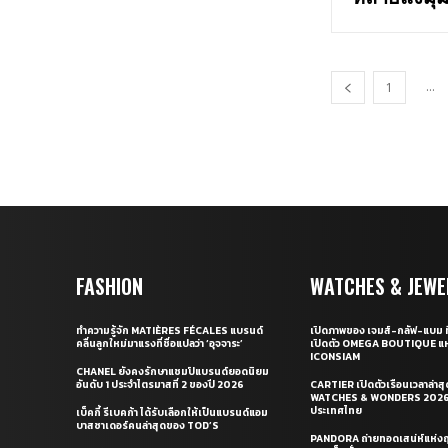
...
1
FASHION
WATCHES & JEWE
ทำความรู้จัก MATIÈRES FÉCALES แบรนด์
เปิดภาพของ เจมส์-กลัฟ-แบม ท
คลื่นลูกใหม่มาแรงที่ชื่อแปลว่า ‘อุจจาระ’
เปิดตัว OMEGA BOUTIQUE แห
ICONSIAM
CHANEL ยังคงรักษาแชมป์แบรนด์ยอดนิยม
อันดับ 1 ประจำไตรมาสที่ 2 ของปี 2026
CARTIER เปิดตัวเรือนเวลาล่าส
WATCHES & WONDERS 2026 
ประเทศไทย
เบ็คกี้ รีเบคก้า ได้รับเลือกให้เป็นแบรนด์แอม
บาสซาเดอร์คนล่าสุดของ TOD’S
PANDORA ถ่ายทอดเสน่ห์แห่งฤ