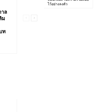
ไว้อย่างลงตัว
ดาล
ลิม
นบท