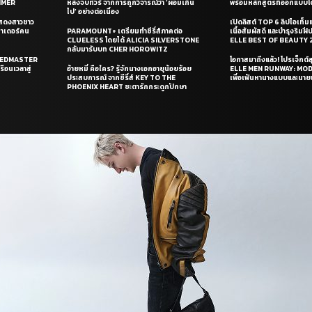
UMMER
หลังจบทัวร์ จากการถูกวิจารณ์ว่า ‘ผอมเกิน
พร้อมหลักสูตรที่ออกแบบโด
ไป’ อย่างต่อเนื่อง
แสดงสาวชาว
เปิดลิสต์ TOP 6 ลิปไอเท็มแห
ซาเดอร์คน
PARAMOUNT+ เตรียมทำซีรี่ส์ภาคต่อ
เนื้อสัมผัสดี และบำรุงริม
CLUELESS โดยได้ ALICIA SILVERSTONE
ELLE BEST OF BEAUTY 
กลับมารับบท CHER HOROWITZ
PEEDMASTER
โอกาสมาถึงแล้ว! โปรเจ็กต์
ือนเวลาสู่
อ้ายหมี่ คือใคร? รู้จักนางเอกอายุน้อยร้อย
ELLE MEN RUNWAY: MO
ประสบการณ์ จากซีรี่ส์ KEY TO THE
เพื่อเฟ้นหานางแบบและนาย
PHOENIX HEART ชะตารักกระดูกปักษา