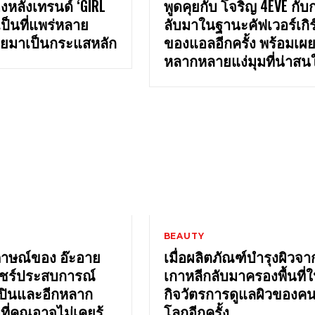
องหลังเทรนด์ ‘GIRL
พูดคุยกับ โจริญ 4EVE กั
เป็นที่แพร่หลาย
ลับมาในฐานะคัฟเวอร์เกิร
ยมาเป็นกระแสหลัก
ของแอลอีกครั้ง พร้อมเผย
หลากหลายแง่มุมที่น่าสน
BEAUTY
ภาษณ์ของ อ๊ะอาย
เมื่อผลิตภัณฑ์บำรุงผิวจา
าแชร์ประสบการณ์
เกาหลีกลับมาครองพื้นที่
ลปินและอีกหลาก
กิจวัตรการดูแลผิวของคนท
ี่คุณอาจไม่เคยรู้
โลกอีกครั้ง