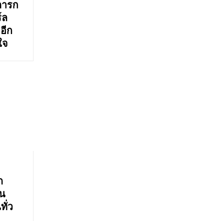
บการก
์ล
อีก
ใจ
ก
ใน
ั่ว