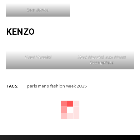
Lee Junho
KENZO
Haul Husaini
Haul Husaini และ Heart
Evangelista
TAGS:
paris men's fashion week 2025