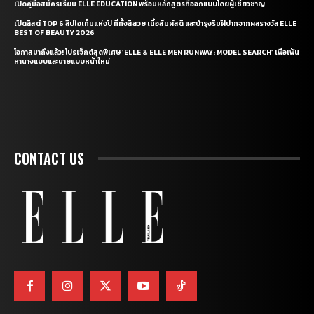
เปิดคู่มือสมัครเรียน ELLE EDUCATION พร้อมหลักสูตรที่ออกแบบโดยผู้เชี่ยวชาญ
เปิดลิสต์ TOP 6 ลิปไอเท็มแห่งปี ที่ทั้งสีสวย เนื้อสัมผัสดี และบำรุงริมฝีปากจากผลรางวัล ELLE
BEST OF BEAUTY 2026
โอกาสมาถึงแล้ว! โปรเจ็กต์สุดพิเศษ ‘ELLE & ELLE MEN RUNWAY: MODEL SEARCH’ เพื่อเฟ้น
หานางแบบและนายแบบหน้าใหม่
CONTACT US