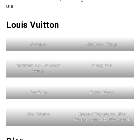
เลย
Louis Vuitton
J-Hope
Jackson Wang
BamBam และ Jackson
Gong Yoo
Wang
BamBam
Dylan Wang
Sho Hirano
Takashi Murakami, Sho
Hirano และ Yuto Horigome