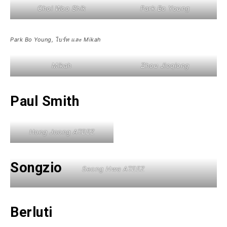
Choi Woo Shik
Park Bo Young
Park Bo Young, ไบร์ท และ Mikah
Mikah
Zhou Jieqiong
Paul Smith
Hong Joong ATEEZ
Songzio
Seong Hwa ATEEZ
Berluti