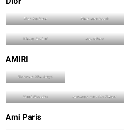
Dior
Han So Hee
Nam Joo Hyuk
Wang Junkai
Jay Chou
AMIRI
Sunwoo The Boyz
Hael Husaini
Sunwoo และ มีน นิชคุณ
Ami Paris