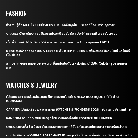
FASHION
ทำความรู้จัก MATIÈRES FÉCALES แบรนด์คลื่นลูกใหม่มาแรงที่ชื่อแปลว่า ‘อุจจาระ’
CHANEL ยังคงรักษาแชมป์แบรนด์ยอดนิยมอันดับ 1 ประจำไตรมาสที่ 2 ของปี 2026
เบ็คกี้ รีเบคก้า ได้รับเลือกให้เป็นแบรนด์แอมบาสซาเดอร์คนล่าสุดของ TOD’S
ROSÉ ร่วมถ่ายทอดแคมเปญ LEVI’S® กับ KEEP IT LOOSE. สร้างสรรค์นิยามใหม่ในสไตล์ที่
เป็นตัวเอง
SPIDER-MAN: BRAND NEW DAY ขึ้นแท่นอันดับ 2 หนังทำรายได้เปิดตัวทั่วโลกสูงสุดตลอด
กาล
WATCHES & JEWELRY
เปิดภาพของ เจมส์-กลัฟ-แบม ที่มาร่วมงานเปิดตัว OMEGA BOUTIQUE แห่งใหม่ ณ
ICONSIAM
CARTIER เปิดตัวเรือนเวลาล่าสุดจาก WATCHES & WONDERS 2026 ครั้งแรกในประเทศไทย
PANDORA ถ่ายทอดเสน่ห์แห่งฤดูร้อนผ่านคอลเล็กชั่น ESSENCE OF SUMMER
OMEGA แต่งตั้ง ชิน มินอา นักแสดงสาวชาวเกาหลีขึ้นแท่นแบรนด์แอมบาสซาเดอร์คนล่าสุด
เจาะประวัติศาสตร์ OMEGA SPEEDMASTER จากจุดเริ่มต้นความล้ำสมัยของเรือนเวลาสู่ภารกิจ