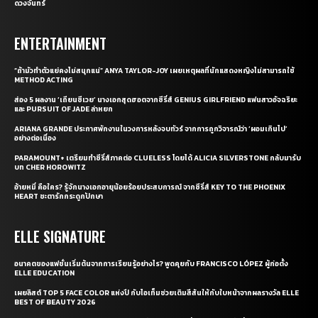
ดวงจันทร์
ENTERTAINMENT
“ถ้ามัวทำตัวแย่คงไม่สนุกแน่” ANYA TAYLOR-JOY เผยเหตุผลที่นักแสดงหญิงไม่สามารถใช้
METHOD ACTING
ส่อง 5 ผลงาน ‘เถียนซีเวย’ นางเอกสุดฮอตจากซีรี่ส์ GENIUS GIRLFRIEND แฟนสาวอัจฉริยะ
และ PURSUIT OF JADE ล่าหยก
ARIANA GRANDE ประกาศพักงานในวงการหลังจบทัวร์ จากการถูกวิจารณ์ว่า ‘ผอมเกินไป’
อย่างต่อเนื่อง
PARAMOUNT+ เตรียมทำซีรี่ส์ภาคต่อ CLUELESS โดยได้ ALICIA SILVERSTONE กลับมารับ
บท CHER HOROWITZ
อ้ายหมี่ คือใคร? รู้จักนางเอกอายุน้อยร้อยประสบการณ์ จากซีรี่ส์ KEY TO THE PHOENIX
HEART ชะตารักกระดูกปักษา
ELLE SIGNATURE
อนาคตของแฟชั่นเริ่มต้นจากการเรียนรู้อย่างไร? พูดคุยกับ FRANCISCO LÓPEZ ผู้ก่อตั้ง
ELLE EDUCATION
เผยลิสต์ TOP 5 FACE COLOR แห่งปี กับไอเท็มช่วยเติมสีสันให้กับใบหน้าจากผลรางวัล ELLE
BEST OF BEAUTY 2026