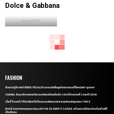
Dolce & Gabbana
SAN ATEEZ
FASHION
ทำความรู้จัก MATIÈRES FÉCALES แบรนด์คลื่นลูกใหม่มาแรงที่ชื่อแปลว่า ‘อุจจาระ’
CHANEL ยังคงรักษาแชมป์แบรนด์ยอดนิยมอันดับ 1 ประจำไตรมาสที่ 2 ของปี 2026
เบ็คกี้ รีเบคก้า ได้รับเลือกให้เป็นแบรนด์แอมบาสซาเดอร์คนล่าสุดของ TOD’S
ROSÉ ร่วมถ่ายทอดแคมเปญ LEVI’S® กับ KEEP IT LOOSE. สร้างสรรค์นิยามใหม่ในสไตล์ที่
เป็นตัวเอง