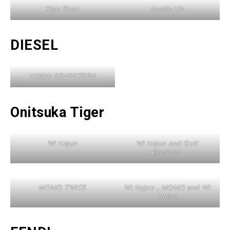
Xiao Zhan
Austin Lin
DIESEL
HOSHI SEVENTEEN
Onitsuka Tiger
Wi Hajun
Wi Hajun and Gulf
Kanawut
MOMO TWICE
Wi Hajun , MOMO and Wi
Hajun