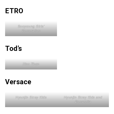
ETRO
Sooyoung Girls’
Generation
Tod’s
Xiao Zhan
Versace
Hyunjin Stray Kids
Hyunjin Stray Kids and
Donatella