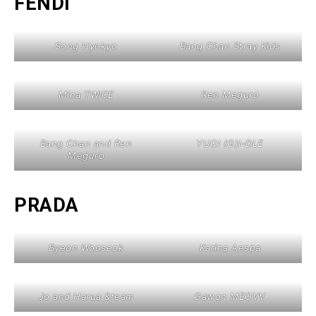
FENDI
Song Hyekyo
Bang Chan Stray Kids
Mina TWICE
Ren Meguro
Bang Chan and Ren
YUQI (G)I-DLE
Meguro
PRADA
Byeon Wooseok
Karina Aespa
Jo and Harua &team
Gawon MEOVV