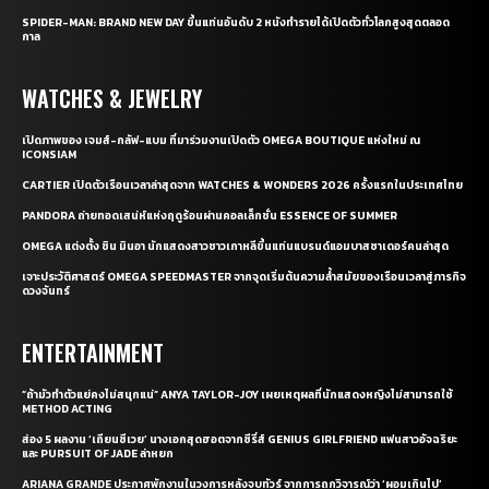
SPIDER-MAN: BRAND NEW DAY ขึ้นแท่นอันดับ 2 หนังทำรายได้เปิดตัวทั่วโลกสูงสุดตลอด
กาล
WATCHES & JEWELRY
เปิดภาพของ เจมส์-กลัฟ-แบม ที่มาร่วมงานเปิดตัว OMEGA BOUTIQUE แห่งใหม่ ณ
ICONSIAM
CARTIER เปิดตัวเรือนเวลาล่าสุดจาก WATCHES & WONDERS 2026 ครั้งแรกในประเทศไทย
PANDORA ถ่ายทอดเสน่ห์แห่งฤดูร้อนผ่านคอลเล็กชั่น ESSENCE OF SUMMER
OMEGA แต่งตั้ง ชิน มินอา นักแสดงสาวชาวเกาหลีขึ้นแท่นแบรนด์แอมบาสซาเดอร์คนล่าสุด
เจาะประวัติศาสตร์ OMEGA SPEEDMASTER จากจุดเริ่มต้นความล้ำสมัยของเรือนเวลาสู่ภารกิจ
ดวงจันทร์
ENTERTAINMENT
“ถ้ามัวทำตัวแย่คงไม่สนุกแน่” ANYA TAYLOR-JOY เผยเหตุผลที่นักแสดงหญิงไม่สามารถใช้
METHOD ACTING
ส่อง 5 ผลงาน ‘เถียนซีเวย’ นางเอกสุดฮอตจากซีรี่ส์ GENIUS GIRLFRIEND แฟนสาวอัจฉริยะ
และ PURSUIT OF JADE ล่าหยก
ARIANA GRANDE ประกาศพักงานในวงการหลังจบทัวร์ จากการถูกวิจารณ์ว่า ‘ผอมเกินไป’