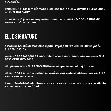
อย่างต่อเนื่อง
PARAMOUNT+ เตรียมทำซีรี่ส์ภาคต่อ CLUELESS โดยได้ ALICIA SILVERSTONE กลับมารับ
บท CHER HOROWITZ
อ้ายหมี่ คือใคร? รู้จักนางเอกอายุน้อยร้อยประสบการณ์ จากซีรี่ส์ KEY TO THE PHOENIX
HEART ชะตารักกระดูกปักษา
ELLE SIGNATURE
อนาคตของแฟชั่นเริ่มต้นจากการเรียนรู้อย่างไร? พูดคุยกับ FRANCISCO LÓPEZ ผู้ก่อตั้ง
ELLE EDUCATION
เผยลิสต์ TOP 5 FACE COLOR แห่งปี กับไอเท็มช่วยเติมสีสันให้กับใบหน้าจากผลรางวัล ELLE
BEST OF BEAUTY 2026
เปิดคู่มือสมัครเรียน ELLE EDUCATION พร้อมหลักสูตรที่ออกแบบโดยผู้เชี่ยวชาญ
เปิดลิสต์ TOP 6 ลิปไอเท็มแห่งปี ที่ทั้งสีสวย เนื้อสัมผัสดี และบำรุงริมฝีปากจากผลรางวัล ELLE
BEST OF BEAUTY 2026
โอกาสมาถึงแล้ว! โปรเจ็กต์สุดพิเศษ ‘ELLE & ELLE MEN RUNWAY: MODEL SEARCH’ เพื่อเฟ้น
หานางแบบและนายแบบหน้าใหม่