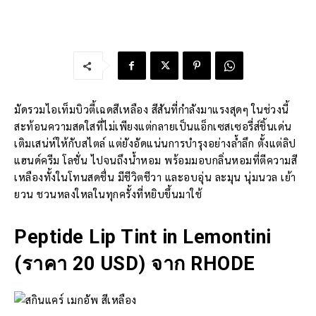
มัดรวมไอเท็มบิวตี้เฉดสีเหลือง สีสันที่กำลังมาแรงสุดๆ ในช่วงนี้
สะท้อนความสดใสที่ไม่เพียงแต่กลายเป็นแอ็กเซสเซอรี่ส์ชิ้นเด่น
เติมเสน่ห์ให้กับสไตล์ แต่ยังอัดแน่นการบำรุงอย่างล้ำลึก ตั้งแต่ลิป
แฮนด์ครีม โลชั่น ไปจนถึงน้ำหอม พร้อมมอบกลิ่นหอมที่ตีความสี
เหลืองทั้งในโทนสดชื่น มีชีวิตชีวา และอบอุ่น ละมุน นุ่มนวล เย้า
ยวน ชวนหลงใหลในทุกครั้งที่หยิบขึ้นมาใช้
Peptide Lip Tint in Lemontini
(ราคา 20 USD) จาก RHODE