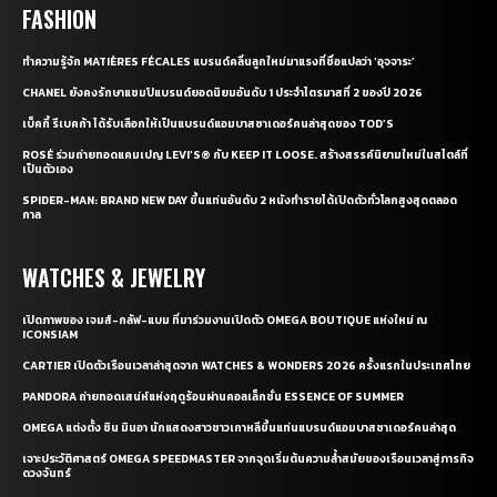
FASHION
ทำความรู้จัก MATIÈRES FÉCALES แบรนด์คลื่นลูกใหม่มาแรงที่ชื่อแปลว่า ‘อุจจาระ’
CHANEL ยังคงรักษาแชมป์แบรนด์ยอดนิยมอันดับ 1 ประจำไตรมาสที่ 2 ของปี 2026
เบ็คกี้ รีเบคก้า ได้รับเลือกให้เป็นแบรนด์แอมบาสซาเดอร์คนล่าสุดของ TOD’S
ROSÉ ร่วมถ่ายทอดแคมเปญ LEVI’S® กับ KEEP IT LOOSE. สร้างสรรค์นิยามใหม่ในสไตล์ที่
เป็นตัวเอง
SPIDER-MAN: BRAND NEW DAY ขึ้นแท่นอันดับ 2 หนังทำรายได้เปิดตัวทั่วโลกสูงสุดตลอด
กาล
WATCHES & JEWELRY
เปิดภาพของ เจมส์-กลัฟ-แบม ที่มาร่วมงานเปิดตัว OMEGA BOUTIQUE แห่งใหม่ ณ
ICONSIAM
CARTIER เปิดตัวเรือนเวลาล่าสุดจาก WATCHES & WONDERS 2026 ครั้งแรกในประเทศไทย
PANDORA ถ่ายทอดเสน่ห์แห่งฤดูร้อนผ่านคอลเล็กชั่น ESSENCE OF SUMMER
OMEGA แต่งตั้ง ชิน มินอา นักแสดงสาวชาวเกาหลีขึ้นแท่นแบรนด์แอมบาสซาเดอร์คนล่าสุด
เจาะประวัติศาสตร์ OMEGA SPEEDMASTER จากจุดเริ่มต้นความล้ำสมัยของเรือนเวลาสู่ภารกิจ
ดวงจันทร์