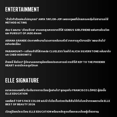
ENTERTAINMENT
“ถ้ามัวทำตัวแย่คงไม่สนุกแน่” ANYA TAYLOR-JOY เผยเหตุผลที่นักแสดงหญิงไม่สามารถใช้
METHOD ACTING
ส่อง 5 ผลงาน ‘เถียนซีเวย’ นางเอกสุดฮอตจากซีรี่ส์ GENIUS GIRLFRIEND แฟนสาวอัจฉริยะ
และ PURSUIT OF JADE ล่าหยก
ARIANA GRANDE ประกาศพักงานในวงการหลังจบทัวร์ จากการถูกวิจารณ์ว่า ‘ผอมเกินไป’
อย่างต่อเนื่อง
PARAMOUNT+ เตรียมทำซีรี่ส์ภาคต่อ CLUELESS โดยได้ ALICIA SILVERSTONE กลับมารับ
บท CHER HOROWITZ
อ้ายหมี่ คือใคร? รู้จักนางเอกอายุน้อยร้อยประสบการณ์ จากซีรี่ส์ KEY TO THE PHOENIX
HEART ชะตารักกระดูกปักษา
ELLE SIGNATURE
อนาคตของแฟชั่นเริ่มต้นจากการเรียนรู้อย่างไร? พูดคุยกับ FRANCISCO LÓPEZ ผู้ก่อตั้ง
ELLE EDUCATION
เผยลิสต์ TOP 5 FACE COLOR แห่งปี กับไอเท็มช่วยเติมสีสันให้กับใบหน้าจากผลรางวัล ELLE
BEST OF BEAUTY 2026
เปิดคู่มือสมัครเรียน ELLE EDUCATION พร้อมหลักสูตรที่ออกแบบโดยผู้เชี่ยวชาญ