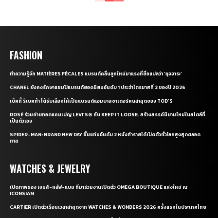
FASHION
ทำความรู้จัก MATIÈRES FÉCALES แบรนด์คลื่นลูกใหม่มาแรงที่ชื่อแปลว่า ‘อุจจาระ’
CHANEL ยังคงรักษาแชมป์แบรนด์ยอดนิยมอันดับ 1 ประจำไตรมาสที่ 2 ของปี 2026
เบ็คกี้ รีเบคก้า ได้รับเลือกให้เป็นแบรนด์แอมบาสซาเดอร์คนล่าสุดของ TOD’S
ROSÉ ร่วมถ่ายทอดแคมเปญ LEVI’S® กับ KEEP IT LOOSE. สร้างสรรค์นิยามใหม่ในสไตล์ที่
เป็นตัวเอง
SPIDER-MAN: BRAND NEW DAY ขึ้นแท่นอันดับ 2 หนังทำรายได้เปิดตัวทั่วโลกสูงสุดตลอด
กาล
WATCHES & JEWELRY
เปิดภาพของ เจมส์-กลัฟ-แบม ที่มาร่วมงานเปิดตัว OMEGA BOUTIQUE แห่งใหม่ ณ
ICONSIAM
CARTIER เปิดตัวเรือนเวลาล่าสุดจาก WATCHES & WONDERS 2026 ครั้งแรกในประเทศไทย