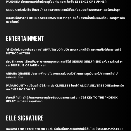
PANDORA ถ่ายทอดเสน่ห์แห่งฤดูร้อนผ่านคอลเล็กชั่น ESSENCE OF SUMMER
OMEGA แต่งตั้ง ชิน มินอา นักแสดงสาวชาวเกาหลีขึ้นแท่นแบรนด์แอมบาสซาเดอร์คนล่าสุด
เจาะประวัติศาสตร์ OMEGA SPEEDMASTER จากจุดเริ่มต้นความล้ำสมัยของเรือนเวลาสู่ภารกิจ
ดวงจันทร์
ENTERTAINMENT
“ถ้ามัวทำตัวแย่คงไม่สนุกแน่” ANYA TAYLOR-JOY เผยเหตุผลที่นักแสดงหญิงไม่สามารถใช้
METHOD ACTING
ส่อง 5 ผลงาน ‘เถียนซีเวย’ นางเอกสุดฮอตจากซีรี่ส์ GENIUS GIRLFRIEND แฟนสาวอัจฉริยะ
และ PURSUIT OF JADE ล่าหยก
ARIANA GRANDE ประกาศพักงานในวงการหลังจบทัวร์ จากการถูกวิจารณ์ว่า ‘ผอมเกินไป’
อย่างต่อเนื่อง
PARAMOUNT+ เตรียมทำซีรี่ส์ภาคต่อ CLUELESS โดยได้ ALICIA SILVERSTONE กลับมารับ
บท CHER HOROWITZ
อ้ายหมี่ คือใคร? รู้จักนางเอกอายุน้อยร้อยประสบการณ์ จากซีรี่ส์ KEY TO THE PHOENIX
HEART ชะตารักกระดูกปักษา
ELLE SIGNATURE
เผยลิสต์ TOP 5 FACE COLOR แห่งปี กับไอเท็มช่วยเติมสีสันให้กับใบหน้าจากผลรางวัล ELLE