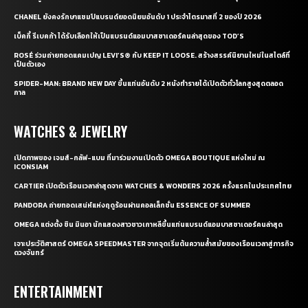
CHANEL ยังคงรักษาแชมป์แบรนด์ยอดนิยมอันดับ 1 ประจำไตรมาสที่ 2 ของปี 2026
เบ็คกี้ รีเบคก้า ได้รับเลือกให้เป็นแบรนด์แอมบาสซาเดอร์คนล่าสุดของ TOD’S
ROSÉ ร่วมถ่ายทอดแคมเปญ LEVI’S® กับ KEEP IT LOOSE. สร้างสรรค์นิยามใหม่ในสไตล์ที่
เป็นตัวเอง
SPIDER-MAN: BRAND NEW DAY ขึ้นแท่นอันดับ 2 หนังทำรายได้เปิดตัวทั่วโลกสูงสุดตลอด
กาล
WATCHES & JEWELRY
เปิดภาพของ เจมส์-กลัฟ-แบม ที่มาร่วมงานเปิดตัว OMEGA BOUTIQUE แห่งใหม่ ณ
ICONSIAM
CARTIER เปิดตัวเรือนเวลาล่าสุดจาก WATCHES & WONDERS 2026 ครั้งแรกในประเทศไทย
PANDORA ถ่ายทอดเสน่ห์แห่งฤดูร้อนผ่านคอลเล็กชั่น ESSENCE OF SUMMER
OMEGA แต่งตั้ง ชิน มินอา นักแสดงสาวชาวเกาหลีขึ้นแท่นแบรนด์แอมบาสซาเดอร์คนล่าสุด
เจาะประวัติศาสตร์ OMEGA SPEEDMASTER จากจุดเริ่มต้นความล้ำสมัยของเรือนเวลาสู่ภารกิจ
ดวงจันทร์
ENTERTAINMENT