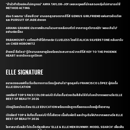
“ถ้ามัวทำตัวแย่คงไม่สนุกแน่” ANYA TAYLOR-JOY เผยเหตุผลที่นักแสดงหญิงไม่สามารถใช้
METHOD ACTING
ส่อง 5 ผลงาน ‘เถียนซีเวย’ นางเอกสุดฮอตจากซีรี่ส์ GENIUS GIRLFRIEND แฟนสาวอัจฉริยะ
และ PURSUIT OF JADE ล่าหยก
ARIANA GRANDE ประกาศพักงานในวงการหลังจบทัวร์ จากการถูกวิจารณ์ว่า ‘ผอมเกินไป’
อย่างต่อเนื่อง
PARAMOUNT+ เตรียมทำซีรี่ส์ภาคต่อ CLUELESS โดยได้ ALICIA SILVERSTONE กลับมารับ
บท CHER HOROWITZ
อ้ายหมี่ คือใคร? รู้จักนางเอกอายุน้อยร้อยประสบการณ์ จากซีรี่ส์ KEY TO THE PHOENIX
HEART ชะตารักกระดูกปักษา
ELLE SIGNATURE
อนาคตของแฟชั่นเริ่มต้นจากการเรียนรู้อย่างไร? พูดคุยกับ FRANCISCO LÓPEZ ผู้ก่อตั้ง
ELLE EDUCATION
เผยลิสต์ TOP 5 FACE COLOR แห่งปี กับไอเท็มช่วยเติมสีสันให้กับใบหน้าจากผลรางวัล ELLE
BEST OF BEAUTY 2026
เปิดคู่มือสมัครเรียน ELLE EDUCATION พร้อมหลักสูตรที่ออกแบบโดยผู้เชี่ยวชาญ
เปิดลิสต์ TOP 6 ลิปไอเท็มแห่งปี ที่ทั้งสีสวย เนื้อสัมผัสดี และบำรุงริมฝีปากจากผลรางวัล ELLE
BEST OF BEAUTY 2026
โอกาสมาถึงแล้ว! โปรเจ็กต์สุดพิเศษ ‘ELLE & ELLE MEN RUNWAY: MODEL SEARCH’ เพื่อเฟ้น