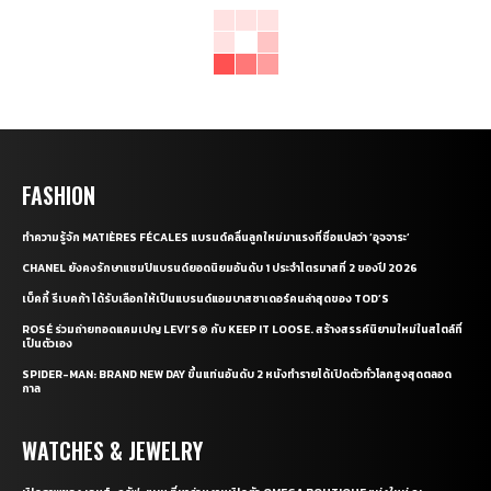
FASHION
ทำความรู้จัก MATIÈRES FÉCALES แบรนด์คลื่นลูกใหม่มาแรงที่ชื่อแปลว่า ‘อุจจาระ’
CHANEL ยังคงรักษาแชมป์แบรนด์ยอดนิยมอันดับ 1 ประจำไตรมาสที่ 2 ของปี 2026
เบ็คกี้ รีเบคก้า ได้รับเลือกให้เป็นแบรนด์แอมบาสซาเดอร์คนล่าสุดของ TOD’S
ROSÉ ร่วมถ่ายทอดแคมเปญ LEVI’S® กับ KEEP IT LOOSE. สร้างสรรค์นิยามใหม่ในสไตล์ที่
เป็นตัวเอง
SPIDER-MAN: BRAND NEW DAY ขึ้นแท่นอันดับ 2 หนังทำรายได้เปิดตัวทั่วโลกสูงสุดตลอด
กาล
WATCHES & JEWELRY