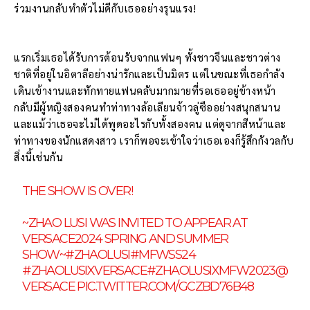
ร่วมงานกลับทำตัวไม่ดีกับเธออย่างรุนแรง!
แรกเริ่มเธอได้รับการต้อนรับจากแฟนๆ ทั้งชาวจีนและชาวต่าง
ชาติที่อยู่ในอิตาลีอย่างน่ารักและเป็นมิตร แต่ในขณะที่เธอกำลัง
เดินเข้างานและทักทายแฟนคลับมากมายที่รอเธออยู่ข้างหน้า
กลับมีผู้หญิงสองคนทำท่าทางล้อเลียนจ้าวลู่ซืออย่างสนุกสนาน
และแม้ว่าเธอจะไม่ได้พูดอะไรกับทั้งสองคน แต่ดูจากสีหน้าและ
ท่าทางของนักแสดงสาว เราก็พอจะเข้าใจว่าเธอเองก็รู้สึกกังวลกับ
สิ่งนี้เช่นกัน
THE SHOW IS OVER!
~ZHAO LUSI WAS INVITED TO APPEAR AT
VERSACE2024 SPRING AND SUMMER
SHOW~
#ZHAOLUSI
#MFWSS24
#ZHAOLUSIXVERSACE
#ZHAOLUSIXMFW2023
@
VERSACE
PIC.TWITTER.COM/GCZBD76B48