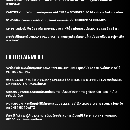
เปิดภาพของ เจมส์-กลัฟ-แบม ที่มาร่วมงานเปิดตัว OMEGA BOUTIQUE แห่งใหม่ ณ
ICONSIAM
CARTIER เปิดตัวเรือนเวลาล่าสุดจาก WATCHES & WONDERS 2026 ครั้งแรกในประเทศไทย
PANDORA ถ่ายทอดเสน่ห์แห่งฤดูร้อนผ่านคอลเล็กชั่น ESSENCE OF SUMMER
OMEGA แต่งตั้ง ชิน มินอา นักแสดงสาวชาวเกาหลีขึ้นแท่นแบรนด์แอมบาสซาเดอร์คนล่าสุด
เจาะประวัติศาสตร์ OMEGA SPEEDMASTER จากจุดเริ่มต้นความล้ำสมัยของเรือนเวลาสู่ภารกิจ
ดวงจันทร์
ENTERTAINMENT
“ถ้ามัวทำตัวแย่คงไม่สนุกแน่” ANYA TAYLOR-JOY เผยเหตุผลที่นักแสดงหญิงไม่สามารถใช้
METHOD ACTING
ส่อง 5 ผลงาน ‘เถียนซีเวย’ นางเอกสุดฮอตจากซีรี่ส์ GENIUS GIRLFRIEND แฟนสาวอัจฉริยะ
และ PURSUIT OF JADE ล่าหยก
ARIANA GRANDE ประกาศพักงานในวงการหลังจบทัวร์ จากการถูกวิจารณ์ว่า ‘ผอมเกินไป’
อย่างต่อเนื่อง
PARAMOUNT+ เตรียมทำซีรี่ส์ภาคต่อ CLUELESS โดยได้ ALICIA SILVERSTONE กลับมารับ
บท CHER HOROWITZ
อ้ายหมี่ คือใคร? รู้จักนางเอกอายุน้อยร้อยประสบการณ์ จากซีรี่ส์ KEY TO THE PHOENIX
HEART ชะตารักกระดูกปักษา