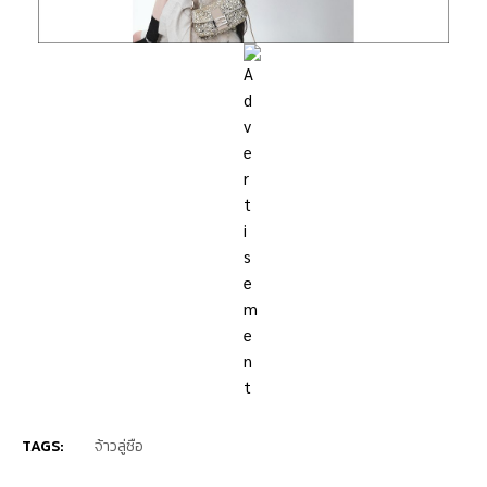
TAGS:
จ้าวลู่ซือ