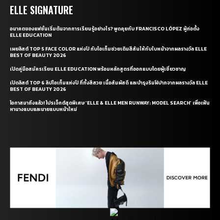
ELLE SIGNATURE
อนาคตของแฟชั่นเริ่มต้นจากการเรียนรู้อย่างไร? พูดคุยกับ FRANCISCO LÓPEZ ผู้ก่อตั้ง
ELLE EDUCATION
เผยลิสต์ TOP 5 FACE COLOR แห่งปี กับไอเท็มช่วยเติมสีสันให้กับใบหน้าจากผลรางวัล ELLE
BEST OF BEAUTY 2026
เปิดคู่มือสมัครเรียน ELLE EDUCATION พร้อมหลักสูตรที่ออกแบบโดยผู้เชี่ยวชาญ
เปิดลิสต์ TOP 6 ลิปไอเท็มแห่งปี ที่ทั้งสีสวย เนื้อสัมผัสดี และบำรุงริมฝีปากจากผลรางวัล ELLE
BEST OF BEAUTY 2026
โอกาสมาถึงแล้ว! โปรเจ็กต์สุดพิเศษ ‘ELLE & ELLE MEN RUNWAY: MODEL SEARCH’ เพื่อเฟ้น
หานางแบบและนายแบบหน้าใหม่