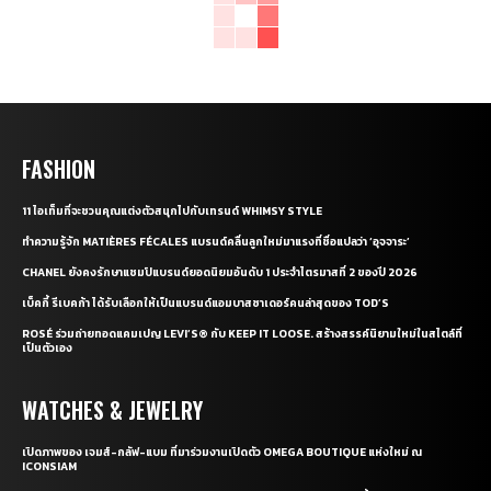
FASHION
11 ไอเท็มที่จะชวนคุณแต่งตัวสนุกไปกับเทรนด์ WHIMSY STYLE
ทำความรู้จัก MATIÈRES FÉCALES แบรนด์คลื่นลูกใหม่มาแรงที่ชื่อแปลว่า ‘อุจจาระ’
CHANEL ยังคงรักษาแชมป์แบรนด์ยอดนิยมอันดับ 1 ประจำไตรมาสที่ 2 ของปี 2026
เบ็คกี้ รีเบคก้า ได้รับเลือกให้เป็นแบรนด์แอมบาสซาเดอร์คนล่าสุดของ TOD’S
ROSÉ ร่วมถ่ายทอดแคมเปญ LEVI’S® กับ KEEP IT LOOSE. สร้างสรรค์นิยามใหม่ในสไตล์ที่
เป็นตัวเอง
WATCHES & JEWELRY
เปิดภาพของ เจมส์-กลัฟ-แบม ที่มาร่วมงานเปิดตัว OMEGA BOUTIQUE แห่งใหม่ ณ
ICONSIAM