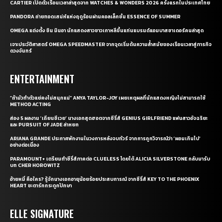
CARTIER เปิดตัวเรือนเวลาล่าสุดจาก WATCHES & WONDERS 2026 ครั้งแรกในประเทศไทย
PANDORA ถ่ายทอดเสน่ห์แห่งฤดูร้อนผ่านคอลเล็กชั่น ESSENCE OF SUMMER
OMEGA แต่งตั้ง ชิน มินอา นักแสดงสาวชาวเกาหลีขึ้นแท่นแบรนด์แอมบาสซาเดอร์คนล่าสุด
เจาะประวัติศาสตร์ OMEGA SPEEDMASTER จากจุดเริ่มต้นความล้ำสมัยของเรือนเวลาสู่ภารกิจ
ดวงจันทร์
ENTERTAINMENT
“ถ้ามัวทำตัวแย่คงไม่สนุกแน่” ANYA TAYLOR-JOY เผยเหตุผลที่นักแสดงหญิงไม่สามารถใช้
METHOD ACTING
ส่อง 5 ผลงาน ‘เถียนซีเวย’ นางเอกสุดฮอตจากซีรี่ส์ GENIUS GIRLFRIEND แฟนสาวอัจฉริยะ
และ PURSUIT OF JADE ล่าหยก
ARIANA GRANDE ประกาศพักงานในวงการหลังจบทัวร์ จากการถูกวิจารณ์ว่า ‘ผอมเกินไป’
อย่างต่อเนื่อง
PARAMOUNT+ เตรียมทำซีรี่ส์ภาคต่อ CLUELESS โดยได้ ALICIA SILVERSTONE กลับมารับ
บท CHER HOROWITZ
อ้ายหมี่ คือใคร? รู้จักนางเอกอายุน้อยร้อยประสบการณ์ จากซีรี่ส์ KEY TO THE PHOENIX
HEART ชะตารักกระดูกปักษา
ELLE SIGNATURE