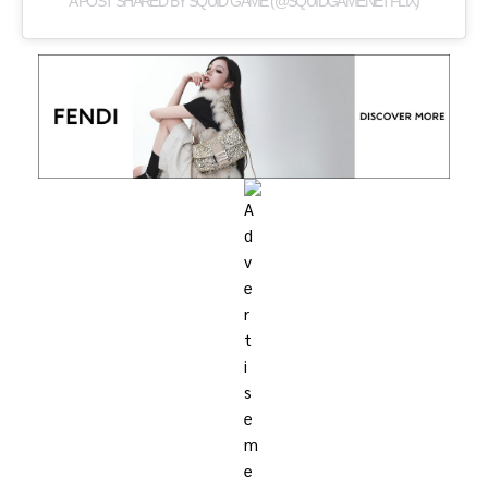
A POST SHARED BY SQUID GAME (@SQUIDGAMENETFLIX)