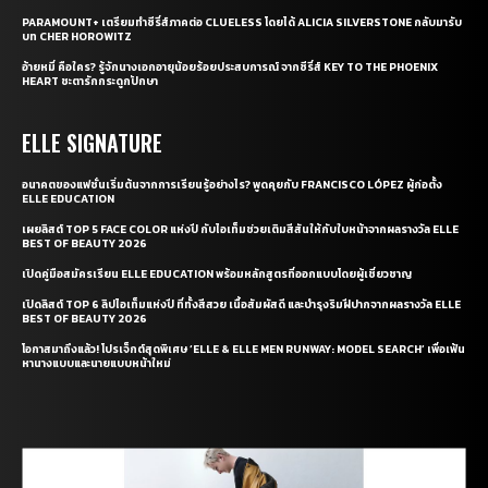
PARAMOUNT+ เตรียมทำซีรี่ส์ภาคต่อ CLUELESS โดยได้ ALICIA SILVERSTONE กลับมารับ
บท CHER HOROWITZ
อ้ายหมี่ คือใคร? รู้จักนางเอกอายุน้อยร้อยประสบการณ์ จากซีรี่ส์ KEY TO THE PHOENIX
HEART ชะตารักกระดูกปักษา
ELLE SIGNATURE
อนาคตของแฟชั่นเริ่มต้นจากการเรียนรู้อย่างไร? พูดคุยกับ FRANCISCO LÓPEZ ผู้ก่อตั้ง
ELLE EDUCATION
เผยลิสต์ TOP 5 FACE COLOR แห่งปี กับไอเท็มช่วยเติมสีสันให้กับใบหน้าจากผลรางวัล ELLE
BEST OF BEAUTY 2026
เปิดคู่มือสมัครเรียน ELLE EDUCATION พร้อมหลักสูตรที่ออกแบบโดยผู้เชี่ยวชาญ
เปิดลิสต์ TOP 6 ลิปไอเท็มแห่งปี ที่ทั้งสีสวย เนื้อสัมผัสดี และบำรุงริมฝีปากจากผลรางวัล ELLE
BEST OF BEAUTY 2026
โอกาสมาถึงแล้ว! โปรเจ็กต์สุดพิเศษ ‘ELLE & ELLE MEN RUNWAY: MODEL SEARCH’ เพื่อเฟ้น
หานางแบบและนายแบบหน้าใหม่