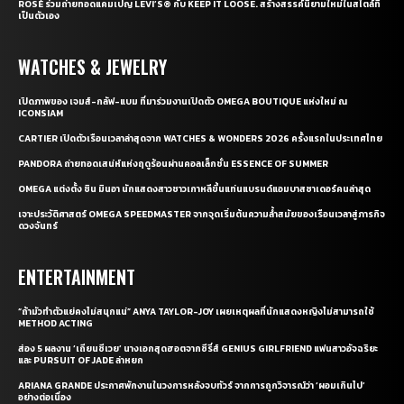
ROSÉ ร่วมถ่ายทอดแคมเปญ LEVI’S® กับ KEEP IT LOOSE. สร้างสรรค์นิยามใหม่ในสไตล์ที่
เป็นตัวเอง
WATCHES & JEWELRY
เปิดภาพของ เจมส์-กลัฟ-แบม ที่มาร่วมงานเปิดตัว OMEGA BOUTIQUE แห่งใหม่ ณ
ICONSIAM
CARTIER เปิดตัวเรือนเวลาล่าสุดจาก WATCHES & WONDERS 2026 ครั้งแรกในประเทศไทย
PANDORA ถ่ายทอดเสน่ห์แห่งฤดูร้อนผ่านคอลเล็กชั่น ESSENCE OF SUMMER
OMEGA แต่งตั้ง ชิน มินอา นักแสดงสาวชาวเกาหลีขึ้นแท่นแบรนด์แอมบาสซาเดอร์คนล่าสุด
เจาะประวัติศาสตร์ OMEGA SPEEDMASTER จากจุดเริ่มต้นความล้ำสมัยของเรือนเวลาสู่ภารกิจ
ดวงจันทร์
ENTERTAINMENT
“ถ้ามัวทำตัวแย่คงไม่สนุกแน่” ANYA TAYLOR-JOY เผยเหตุผลที่นักแสดงหญิงไม่สามารถใช้
METHOD ACTING
ส่อง 5 ผลงาน ‘เถียนซีเวย’ นางเอกสุดฮอตจากซีรี่ส์ GENIUS GIRLFRIEND แฟนสาวอัจฉริยะ
และ PURSUIT OF JADE ล่าหยก
ARIANA GRANDE ประกาศพักงานในวงการหลังจบทัวร์ จากการถูกวิจารณ์ว่า ‘ผอมเกินไป’
อย่างต่อเนื่อง