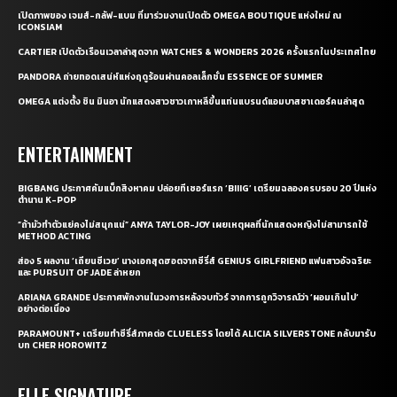
เปิดภาพของ เจมส์-กลัฟ-แบม ที่มาร่วมงานเปิดตัว OMEGA BOUTIQUE แห่งใหม่ ณ
ICONSIAM
CARTIER เปิดตัวเรือนเวลาล่าสุดจาก WATCHES & WONDERS 2026 ครั้งแรกในประเทศไทย
PANDORA ถ่ายทอดเสน่ห์แห่งฤดูร้อนผ่านคอลเล็กชั่น ESSENCE OF SUMMER
OMEGA แต่งตั้ง ชิน มินอา นักแสดงสาวชาวเกาหลีขึ้นแท่นแบรนด์แอมบาสซาเดอร์คนล่าสุด
ENTERTAINMENT
BIGBANG ประกาศคัมแบ็กสิงหาคม ปล่อยทีเซอร์แรก ‘BIIIG’ เตรียมฉลองครบรอบ 20 ปีแห่ง
ตำนาน K-POP
“ถ้ามัวทำตัวแย่คงไม่สนุกแน่” ANYA TAYLOR-JOY เผยเหตุผลที่นักแสดงหญิงไม่สามารถใช้
METHOD ACTING
ส่อง 5 ผลงาน ‘เถียนซีเวย’ นางเอกสุดฮอตจากซีรี่ส์ GENIUS GIRLFRIEND แฟนสาวอัจฉริยะ
และ PURSUIT OF JADE ล่าหยก
ARIANA GRANDE ประกาศพักงานในวงการหลังจบทัวร์ จากการถูกวิจารณ์ว่า ‘ผอมเกินไป’
อย่างต่อเนื่อง
PARAMOUNT+ เตรียมทำซีรี่ส์ภาคต่อ CLUELESS โดยได้ ALICIA SILVERSTONE กลับมารับ
บท CHER HOROWITZ
ELLE SIGNATURE