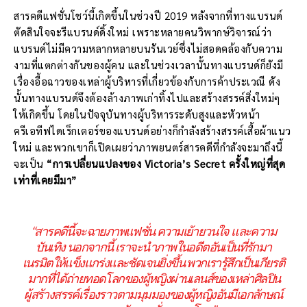
สารคดีแฟชั่นโชว์นี้เกิดขึ้นในช่วงปี 2019 หลังจากที่ทางแบรนด์
ตัดสินใจจะรีแบรนด์ดิ้งใหม่ เพราะหลายคนวิพากษ์วิจารณ์ว่า
แบรนด์ไม่มีความหลากหลายบนรันเวย์ซึ่งไม่สอดคล้องกับความ
งามที่แตกต่างกันของผู้คน และในช่วงเวลานั้นทางแบรนด์ก็ยังมี
เรื่องอื้อฉาวของเหล่าผู้บริหารที่เกี่ยวข้องกับการค้าประเวณี ดัง
นั้นทางแบรนด์จึงต้องล้างภาพเก่าทิ้งไปและสร้างสรรค์สิ่งใหม่ๆ
ให้เกิดขึ้น โดยในปัจจุบันทางผู้บริหารระดับสูงและหัวหน้า
ครีเอทีฟไดเร็กเตอร์ของแบรนด์อย่างก็กำลังสร้างสรรค์เสื้อผ้าแนว
ใหม่ และพวกเขาก็เปิดเผยว่าภาพยนตร์สารคดีที่กำลังจะมาถึงนี้
จะเป็น
“การเปลี่ยนแปลงของ
Victoria’s Secret
ครั้งใหญ่ที่สุด
เท่าที่เคยมีมา”
“สารคดีนี้จะฉายภาพแฟชั่น ความเย้ายวนใจ และความ
บันเทิง นอกจากนี้ เราจะนำภาพในอดีตอันเป็นที่รักมา
เนรมิตให้แข็งแกร่งและชัดเจนยิ่งขึ้น พวกเรารู้สึกเป็นเกียรติ
มากที่ได้ถ่ายทอดโลกของผู้หญิงผ่านเลนส์ของเหล่าศิลปิน
ผู้สร้างสรรค์เรื่องราวตามมุมมองของผู้หญิงอันมีเอกลักษณ์