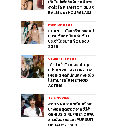
เท็มใหม่เพื่อริมฝีปากสีสวย
สุดไวรัล PHANTOM BLUR
BALM จาก HOURGLASS
FASHION NEWS
CHANEL ยังคงรักษาแชมป์
แบรนด์ยอดนิยมอันดับ 1
ประจำไตรมาสที่ 2 ของปี
2026
CELEBRITY NEWS
“ถ้ามัวทำตัวแย่คงไม่สนุก
แน่” ANYA TAYLOR-JOY
เผยเหตุผลที่นักแสดงหญิง
ไม่สามารถใช้ METHOD
ACTING
TV & MOVIES
ส่อง 5 ผลงาน ‘เถียนซีเวย’
นางเอกสุดฮอตจากซีรี่ส์
GENIUS GIRLFRIEND แฟน
สาวอัจฉริยะ และ PURSUIT
OF JADE ล่าหยก