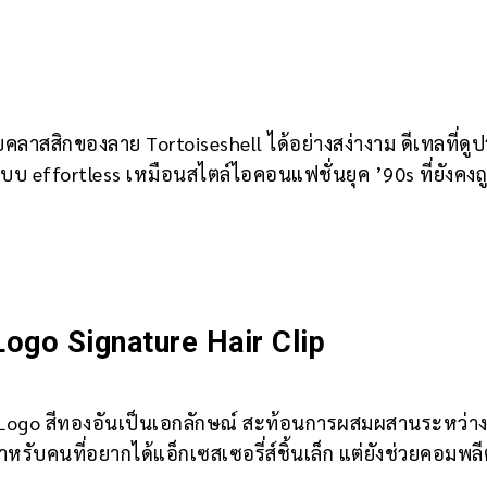
ยคลาสสิกของลาย Tortoiseshell ได้อย่างสง่างาม ดีเทลที่ดู
นแบบ effortless เหมือนสไตล์ไอคอนแฟชั่นยุค ’90s ที่ยังคงถ
o Signature Hair Clip
วย VLogo สีทองอันเป็นเอกลักษณ์ สะท้อนการผสมผสานระหว่า
หรับคนที่อยากได้แอ็กเซสเซอรี่ส์ชิ้นเล็ก แต่ยังช่วยคอมพลี