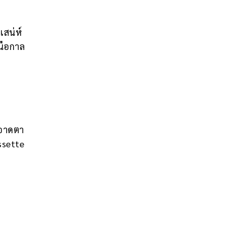
เสน่ห์
นือกาล
ะอาดตา
ssette