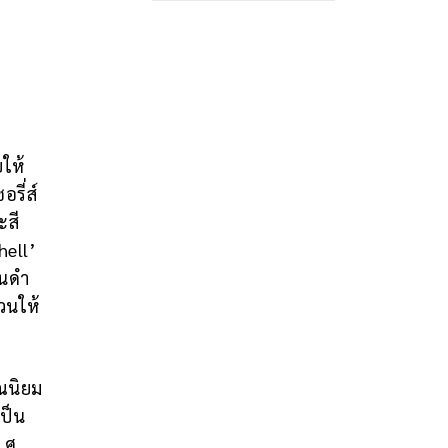
ให้
รี่ส์
ะสี
hell’
ปนดำ
วนให้
าณนิยม
เป็น
.ศ.