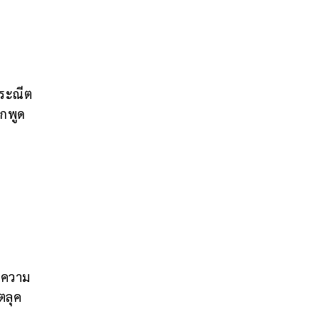
ประณีต
ูกพูด
งความ
ตลุค