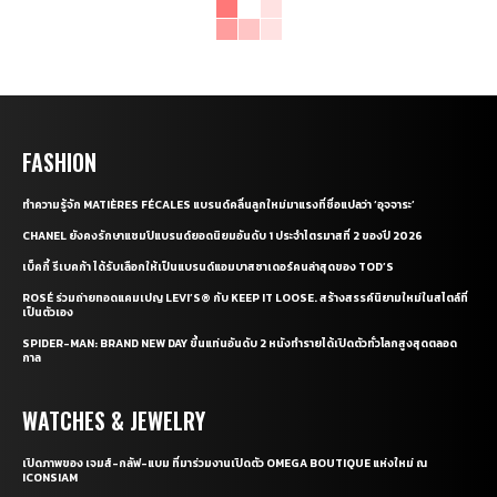
FASHION
ทำความรู้จัก MATIÈRES FÉCALES แบรนด์คลื่นลูกใหม่มาแรงที่ชื่อแปลว่า ‘อุจจาระ’
CHANEL ยังคงรักษาแชมป์แบรนด์ยอดนิยมอันดับ 1 ประจำไตรมาสที่ 2 ของปี 2026
เบ็คกี้ รีเบคก้า ได้รับเลือกให้เป็นแบรนด์แอมบาสซาเดอร์คนล่าสุดของ TOD’S
ROSÉ ร่วมถ่ายทอดแคมเปญ LEVI’S® กับ KEEP IT LOOSE. สร้างสรรค์นิยามใหม่ในสไตล์ที่
เป็นตัวเอง
SPIDER-MAN: BRAND NEW DAY ขึ้นแท่นอันดับ 2 หนังทำรายได้เปิดตัวทั่วโลกสูงสุดตลอด
กาล
WATCHES & JEWELRY
เปิดภาพของ เจมส์-กลัฟ-แบม ที่มาร่วมงานเปิดตัว OMEGA BOUTIQUE แห่งใหม่ ณ
ICONSIAM