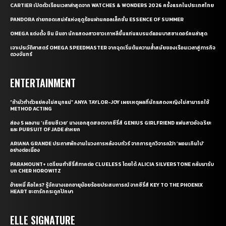
CARTIER เปิดตัวเรือนเวลาล่าสุดจาก WATCHES & WONDERS 2026 ครั้งแรกในประเทศไทย
PANDORA ถ่ายทอดเสน่ห์แห่งฤดูร้อนผ่านคอลเล็กชั่น ESSENCE OF SUMMER
OMEGA แต่งตั้ง ชิน มินอา นักแสดงสาวชาวเกาหลีขึ้นแท่นแบรนด์แอมบาสซาเดอร์คนล่าสุด
เจาะประวัติศาสตร์ OMEGA SPEEDMASTER จากจุดเริ่มต้นความล้ำสมัยของเรือนเวลาสู่ภารกิจ
ดวงจันทร์
ENTERTAINMENT
“ถ้ามัวทำตัวแย่คงไม่สนุกแน่” ANYA TAYLOR-JOY เผยเหตุผลที่นักแสดงหญิงไม่สามารถใช้
METHOD ACTING
ส่อง 5 ผลงาน ‘เถียนซีเวย’ นางเอกสุดฮอตจากซีรี่ส์ GENIUS GIRLFRIEND แฟนสาวอัจฉริยะ
และ PURSUIT OF JADE ล่าหยก
ARIANA GRANDE ประกาศพักงานในวงการหลังจบทัวร์ จากการถูกวิจารณ์ว่า ‘ผอมเกินไป’
อย่างต่อเนื่อง
PARAMOUNT+ เตรียมทำซีรี่ส์ภาคต่อ CLUELESS โดยได้ ALICIA SILVERSTONE กลับมารับ
บท CHER HOROWITZ
อ้ายหมี่ คือใคร? รู้จักนางเอกอายุน้อยร้อยประสบการณ์ จากซีรี่ส์ KEY TO THE PHOENIX
HEART ชะตารักกระดูกปักษา
ELLE SIGNATURE