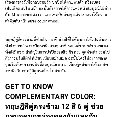
เรื่องการลงสีเพื่อกลบรอยสิว ปกปิดใต้ตาแพนด้า หรือเบลอ
เส้นเลือดบนใบหน้า ฉะนั้นถ้าอยากให้การแต่งหน้าสมบูรณ์ไม่ต่าง
กับ AI นอกจากแสง เงา และเทคนิคต่างๆ แล้ว เราควรให้ความ
สำคัญกับ ‘สี’ อย่าง color wheel
ทฤษฎีคู่สีตรงข้ามที่ช่วยในการหักล้างสีที่ไม่ต้องการให้เป็นค่ากลาง
ทั้งยังช่วยอำพรางปัญหาผิวต่างๆ อาทิ รอยคล้ำ รอยดำ รอยแดง
ทั้งยังมีความสำคัญในการปกปิดรอยสิว ฝ้า กระ จุดด่างดำ รวมไป
ถึงการปรับสีผิวให้เรียบเนียนสม่ำเสมอ ฉะนั้นใครไม่อยากพลาด
จุดเริ่มต้นของงานผิวที่สมบูรณ์แบบ มาเรียนรู้หลักการใช้เมกอัพ
งานผิวกับทฤษฎีสีคู่ตรงข้ามไปด้วยกัน
GET TO KNOW
COMPLEMENTARY COLOR:
ทฤษฎีสีคู่ตรงข้าม 12 สี 6 คู่ ช่วย
กลบจุดบกพร่องของกันและกัน