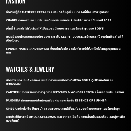
FASHION
ทำความรู้จัก MATIÈRES FÉCALES แบรนด์คลื่นลูกใหม่มาแรงที่ชื่อแปลว่า ‘อุจจาระ’
CHANEL ยังคงรักษาแชมป์แบรนด์ยอดนิยมอันดับ 1 ประจำไตรมาสที่ 2 ของปี 2026
เบ็คกี้ รีเบคก้า ได้รับเลือกให้เป็นแบรนด์แอมบาสซาเดอร์คนล่าสุดของ TOD’S
ROSÉ ร่วมถ่ายทอดแคมเปญ LEVI’S® กับ KEEP IT LOOSE. สร้างสรรค์นิยามใหม่ในสไตล์ที่
เป็นตัวเอง
SPIDER-MAN: BRAND NEW DAY ขึ้นแท่นอันดับ 2 หนังทำรายได้เปิดตัวทั่วโลกสูงสุดตลอด
กาล
WATCHES & JEWELRY
เปิดภาพของ เจมส์-กลัฟ-แบม ที่มาร่วมงานเปิดตัว OMEGA BOUTIQUE แห่งใหม่ ณ
ICONSIAM
CARTIER เปิดตัวเรือนเวลาล่าสุดจาก WATCHES & WONDERS 2026 ครั้งแรกในประเทศไทย
PANDORA ถ่ายทอดเสน่ห์แห่งฤดูร้อนผ่านคอลเล็กชั่น ESSENCE OF SUMMER
OMEGA แต่งตั้ง ชิน มินอา นักแสดงสาวชาวเกาหลีขึ้นแท่นแบรนด์แอมบาสซาเดอร์คนล่าสุด
เจาะประวัติศาสตร์ OMEGA SPEEDMASTER จากจุดเริ่มต้นความล้ำสมัยของเรือนเวลาสู่ภารกิจ
ดวงจันทร์