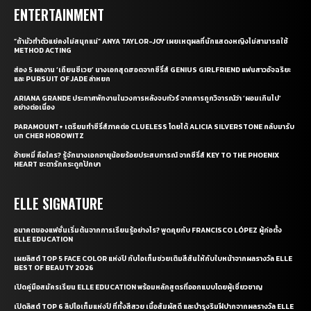
ENTERTAINMENT
“ถ้ามัวทำตัวแย่คงไม่สนุกแน่” ANYA TAYLOR-JOY เผยเหตุผลที่นักแสดงหญิงไม่สามารถใช้
METHOD ACTING
ส่อง 5 ผลงาน ‘เถียนซีเวย’ นางเอกสุดฮอตจากซีรี่ส์ GENIUS GIRLFRIEND แฟนสาวอัจฉริยะ
และ PURSUIT OF JADE ล่าหยก
ARIANA GRANDE ประกาศพักงานในวงการหลังจบทัวร์ จากการถูกวิจารณ์ว่า ‘ผอมเกินไป’
อย่างต่อเนื่อง
PARAMOUNT+ เตรียมทำซีรี่ส์ภาคต่อ CLUELESS โดยได้ ALICIA SILVERSTONE กลับมารับ
บท CHER HOROWITZ
อ้ายหมี่ คือใคร? รู้จักนางเอกอายุน้อยร้อยประสบการณ์ จากซีรี่ส์ KEY TO THE PHOENIX
HEART ชะตารักกระดูกปักษา
ELLE SIGNATURE
อนาคตของแฟชั่นเริ่มต้นจากการเรียนรู้อย่างไร? พูดคุยกับ FRANCISCO LÓPEZ ผู้ก่อตั้ง
ELLE EDUCATION
เผยลิสต์ TOP 5 FACE COLOR แห่งปี กับไอเท็มช่วยเติมสีสันให้กับใบหน้าจากผลรางวัล ELLE
BEST OF BEAUTY 2026
เปิดคู่มือสมัครเรียน ELLE EDUCATION พร้อมหลักสูตรที่ออกแบบโดยผู้เชี่ยวชาญ
เปิดลิสต์ TOP 6 ลิปไอเท็มแห่งปี ที่ทั้งสีสวย เนื้อสัมผัสดี และบำรุงริมฝีปากจากผลรางวัล ELLE