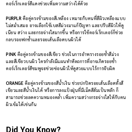
คอร์เร็กเตอร์สีแดงช่วยเพิ่มความสว่างได้ด้วย
PURPLR
คือคู่ตรงข้ามของสีเหลือง เหมาะกับคนที่สีผิวเหลืองแบบ
ไม่สม่ำเสมอ อาจเลือกใช้เบสสีม่วงมาแก้ปัญหา และปรับสีผิวให้ดู
เนียน สว่าง และกระจ่างใสมากขึ้น หรือการใช้คอร์เร็กเตอร์ก็ช่วย
กลบรอยฟกช้ำและรอยเส้นเลือดบนผิวได้
PINK
คือคู่ตรงข้ามของสีเขียว ช่วยในการอำพรางรอยช้ำสีม่วง
และสีเขียวบนผิว ใครกำลังมีแผนทำหัตถการที่อาจเกิดรอยช้ำ
คอร์เร็กเตอร์สีชมพูจะช่วยซ่อนผิวให้ดูสวยแบบไร้การจับผิด
ORANGE
คือคู่ตรงข้ามของสีน้ำเงิน ช่วยปกปิดรอยเส้นเลือดทั้งสี
เขียวและสีน้ำเงินได้ หรือการลงแป้งฝุ่นที่มีเม็ดสีส้มเป็นหลัก ก็
สามารถช่วยลดความหมองคล้ำ เพิ่มความสว่างกระจ่างใสให้กับคน
ผิวเข้มได้เช่นกัน
Did You Know?