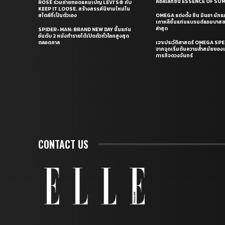
คอลเล็กชั่น ESSENCE OF S
ROSÉ ร่วมถ่ายทอดแคมเปญ LEVI’S® กับ
KEEP IT LOOSE. สร้างสรรค์นิยามใหม่ใน
สไตล์ที่เป็นตัวเอง
OMEGA แต่งตั้ง ชิน มินอา นัก
เกาหลีขึ้นแท่นแบรนด์แอมบาส
ล่าสุด
SPIDER-MAN: BRAND NEW DAY ขึ้นแท่น
อันดับ 2 หนังทำรายได้เปิดตัวทั่วโลกสูงสุด
ตลอดกาล
เจาะประวัติศาสตร์ OMEGA S
จากจุดเริ่มต้นความล้ำสมัยของเร
ภารกิจดวงจันทร์
CONTACT US