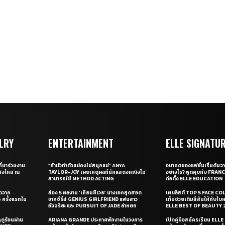
LRY
ENTERTAINMENT
ELLE SIGNATU
ี่มาร่วมงาน
“ถ้ามัวทำตัวแย่คงไม่สนุกแน่” ANYA
อนาคตของแฟชั่นเริ่มต้นจา
่งใหม่ ณ
TAYLOR-JOY เผยเหตุผลที่นักแสดงหญิงไม่
อย่างไร? พูดคุยกับ FRAN
สามารถใช้ METHOD ACTING
ก่อตั้ง ELLE EDUCATION
ุดจาก
ส่อง 5 ผลงาน ‘เถียนซีเวย’ นางเอกสุดฮอต
เผยลิสต์ TOP 5 FACE COL
ครั้งแรกใน
จากซีรี่ส์ GENIUS GIRLFRIEND แฟนสาว
เท็มช่วยเติมสีสันให้กับใบ
อัจฉริยะ และ PURSUIT OF JADE ล่าหยก
ELLE BEST OF BEAUTY 
ดูร้อนผ่าน
ARIANA GRANDE ประกาศพักงานในวงการ
เปิดคู่มือสมัครเรียน EL