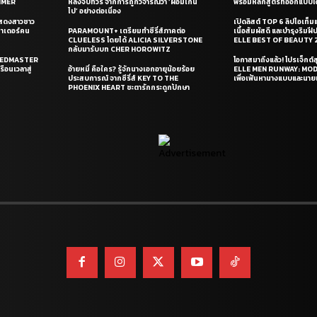
UMMER
หลังจบทัวร์ จากการถูกวิจารณ์ว่า ‘ผอมเกิน
พร้อมหลักสูตรที่ออกแบบโด
ไป’ อย่างต่อเนื่อง
แสดงสาวชาว
เปิดลิสต์ TOP 6 ลิปไอเท็มแห
ซาเดอร์คน
PARAMOUNT+ เตรียมทำซีรี่ส์ภาคต่อ
เนื้อสัมผัสดี และบำรุงริม
CLUELESS โดยได้ ALICIA SILVERSTONE
ELLE BEST OF BEAUTY 
กลับมารับบท CHER HOROWITZ
PEEDMASTER
โอกาสมาถึงแล้ว! โปรเจ็กต์
ือนเวลาสู่
อ้ายหมี่ คือใคร? รู้จักนางเอกอายุน้อยร้อย
ELLE MEN RUNWAY: MO
ประสบการณ์ จากซีรี่ส์ KEY TO THE
เพื่อเฟ้นหานางแบบและนาย
PHOENIX HEART ชะตารักกระดูกปักษา