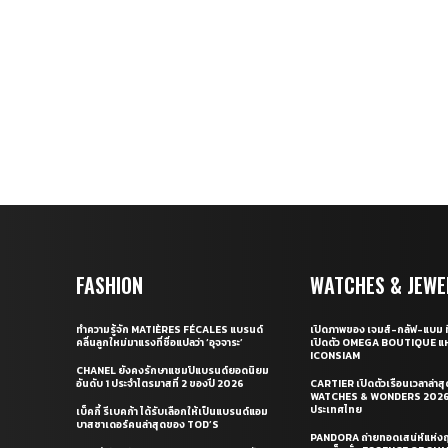
FASHION
WATCHES & JEWE
ทำความรู้จัก MATIÈRES FÉCALES แบรนด์
เปิดภาพของ เจมส์-กลัฟ-แบม ท
คลื่นลูกใหม่มาแรงที่ชื่อแปลว่า ‘อุจจาระ’
เปิดตัว OMEGA BOUTIQUE แห
ICONSIAM
CHANEL ยังคงรักษาแชมป์แบรนด์ยอดนิยม
อันดับ 1 ประจำไตรมาสที่ 2 ของปี 2026
CARTIER เปิดตัวเรือนเวลาล่าส
WATCHES & WONDERS 2026 
ประเทศไทย
เบ็คกี้ รีเบคก้า ได้รับเลือกให้เป็นแบรนด์แอม
บาสซาเดอร์คนล่าสุดของ TOD’S
PANDORA ถ่ายทอดเสน่ห์แห่งฤ