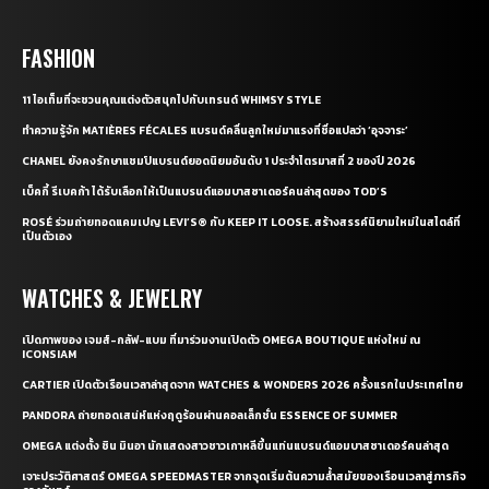
FASHION
11 ไอเท็มที่จะชวนคุณแต่งตัวสนุกไปกับเทรนด์ WHIMSY STYLE
ทำความรู้จัก MATIÈRES FÉCALES แบรนด์คลื่นลูกใหม่มาแรงที่ชื่อแปลว่า ‘อุจจาระ’
CHANEL ยังคงรักษาแชมป์แบรนด์ยอดนิยมอันดับ 1 ประจำไตรมาสที่ 2 ของปี 2026
เบ็คกี้ รีเบคก้า ได้รับเลือกให้เป็นแบรนด์แอมบาสซาเดอร์คนล่าสุดของ TOD’S
ROSÉ ร่วมถ่ายทอดแคมเปญ LEVI’S® กับ KEEP IT LOOSE. สร้างสรรค์นิยามใหม่ในสไตล์ที่
เป็นตัวเอง
WATCHES & JEWELRY
เปิดภาพของ เจมส์-กลัฟ-แบม ที่มาร่วมงานเปิดตัว OMEGA BOUTIQUE แห่งใหม่ ณ
ICONSIAM
CARTIER เปิดตัวเรือนเวลาล่าสุดจาก WATCHES & WONDERS 2026 ครั้งแรกในประเทศไทย
PANDORA ถ่ายทอดเสน่ห์แห่งฤดูร้อนผ่านคอลเล็กชั่น ESSENCE OF SUMMER
OMEGA แต่งตั้ง ชิน มินอา นักแสดงสาวชาวเกาหลีขึ้นแท่นแบรนด์แอมบาสซาเดอร์คนล่าสุด
เจาะประวัติศาสตร์ OMEGA SPEEDMASTER จากจุดเริ่มต้นความล้ำสมัยของเรือนเวลาสู่ภารกิจ