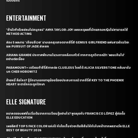
ดวงจันทร์
ENTERTAINMENT
“ถ้ามัวทำตัวแย่คงไม่สนุกแน่” ANYA TAYLOR-JOY เผยเหตุผลที่นักแสดงหญิงไม่สามารถใช้
METHOD ACTING
ส่อง 5 ผลงาน ‘เถียนซีเวย’ นางเอกสุดฮอตจากซีรี่ส์ GENIUS GIRLFRIEND แฟนสาวอัจฉริยะ
และ PURSUIT OF JADE ล่าหยก
ARIANA GRANDE ประกาศพักงานในวงการหลังจบทัวร์ จากการถูกวิจารณ์ว่า ‘ผอมเกินไป’
อย่างต่อเนื่อง
PARAMOUNT+ เตรียมทำซีรี่ส์ภาคต่อ CLUELESS โดยได้ ALICIA SILVERSTONE กลับมารับ
บท CHER HOROWITZ
อ้ายหมี่ คือใคร? รู้จักนางเอกอายุน้อยร้อยประสบการณ์ จากซีรี่ส์ KEY TO THE PHOENIX
HEART ชะตารักกระดูกปักษา
ELLE SIGNATURE
อนาคตของแฟชั่นเริ่มต้นจากการเรียนรู้อย่างไร? พูดคุยกับ FRANCISCO LÓPEZ ผู้ก่อตั้ง
ELLE EDUCATION
เผยลิสต์ TOP 5 FACE COLOR แห่งปี กับไอเท็มช่วยเติมสีสันให้กับใบหน้าจากผลรางวัล ELLE
BEST OF BEAUTY 2026