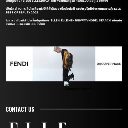
เปิดคู่มือสมัครเรียน ELLE EDUCATION พร้อมหลักสูตรที่ออกแบบโดยผู้เชี่ยวชาญ
เปิดลิสต์ TOP 6 ลิปไอเท็มแห่งปี ที่ทั้งสีสวย เนื้อสัมผัสดี และบำรุงริมฝีปากจากผลรางวัล ELLE
BEST OF BEAUTY 2026
โอกาสมาถึงแล้ว! โปรเจ็กต์สุดพิเศษ ‘ELLE & ELLE MEN RUNWAY: MODEL SEARCH’ เพื่อเฟ้น
หานางแบบและนายแบบหน้าใหม่
CONTACT US