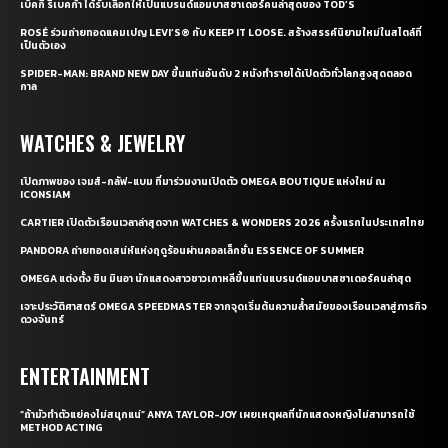
เบ็คกี้ รีเบคก้า ได้รับเลือกให้เป็นแบรนด์แอมบาสซาเดอร์คนล่าสุดของ TOD’S
ROSÉ ร่วมถ่ายทอดแคมเปญ LEVI’S® กับ KEEP IT LOOSE. สร้างสรรค์นิยามใหม่ในสไตล์ที่
เป็นตัวเอง
SPIDER-MAN: BRAND NEW DAY ขึ้นแท่นอันดับ 2 หนังทำรายได้เปิดตัวทั่วโลกสูงสุดตลอด
กาล
WATCHES & JEWELRY
เปิดภาพของ เจมส์-กลัฟ-แบม ที่มาร่วมงานเปิดตัว OMEGA BOUTIQUE แห่งใหม่ ณ
ICONSIAM
CARTIER เปิดตัวเรือนเวลาล่าสุดจาก WATCHES & WONDERS 2026 ครั้งแรกในประเทศไทย
PANDORA ถ่ายทอดเสน่ห์แห่งฤดูร้อนผ่านคอลเล็กชั่น ESSENCE OF SUMMER
OMEGA แต่งตั้ง ชิน มินอา นักแสดงสาวชาวเกาหลีขึ้นแท่นแบรนด์แอมบาสซาเดอร์คนล่าสุด
เจาะประวัติศาสตร์ OMEGA SPEEDMASTER จากจุดเริ่มต้นความล้ำสมัยของเรือนเวลาสู่ภารกิจ
ดวงจันทร์
ENTERTAINMENT
“ถ้ามัวทำตัวแย่คงไม่สนุกแน่” ANYA TAYLOR-JOY เผยเหตุผลที่นักแสดงหญิงไม่สามารถใช้
METHOD ACTING