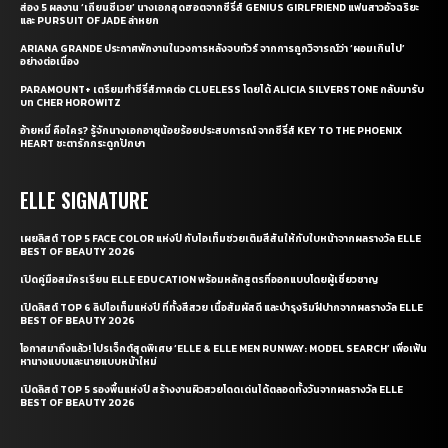
ส่อง 5 ผลงาน ‘เถียนซีเวย’ นางเอกสุดฮอตจากซีรี่ส์ GENIUS GIRLFRIEND แฟนสาวอัจฉริยะ
และ PURSUIT OF JADE ล่าหยก
ARIANA GRANDE ประกาศพักงานในวงการหลังจบทัวร์ จากการถูกวิจารณ์ว่า ‘ผอมเกินไป’
อย่างต่อเนื่อง
PARAMOUNT+ เตรียมทำซีรี่ส์ภาคต่อ CLUELESS โดยได้ ALICIA SILVERSTONE กลับมารับ
บท CHER HOROWITZ
อ้ายหมี่ คือใคร? รู้จักนางเอกอายุน้อยร้อยประสบการณ์ จากซีรี่ส์ KEY TO THE PHOENIX
HEART ชะตารักกระดูกปักษา
ELLE SIGNATURE
เผยลิสต์ TOP 5 FACE COLOR แห่งปี กับไอเท็มช่วยเติมสีสันให้กับใบหน้าจากผลรางวัล ELLE
BEST OF BEAUTY 2026
เปิดคู่มือสมัครเรียน ELLE EDUCATION พร้อมหลักสูตรที่ออกแบบโดยผู้เชี่ยวชาญ
เปิดลิสต์ TOP 6 ลิปไอเท็มแห่งปี ที่ทั้งสีสวย เนื้อสัมผัสดี และบำรุงริมฝีปากจากผลรางวัล ELLE
BEST OF BEAUTY 2026
โอกาสมาถึงแล้ว! โปรเจ็กต์สุดพิเศษ ‘ELLE & ELLE MEN RUNWAY: MODEL SEARCH’ เพื่อเฟ้น
หานางแบบและนายแบบหน้าใหม่
เปิดลิสต์ TOP 5 รองพื้นแห่งปี สร้างงานผิวสวยโดดเด่นได้ตลอดทั้งวันจากผลรางวัล ELLE
BEST OF BEAUTY 2026