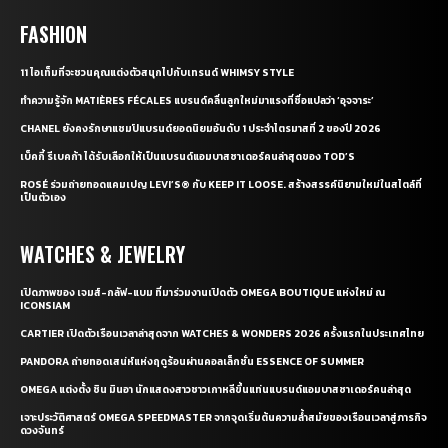
FASHION
11 ไอเท็มที่จะชวนคุณแต่งตัวสนุกไปกับเทรนด์ WHIMSY STYLE
ทำความรู้จัก MATIÈRES FÉCALES แบรนด์คลื่นลูกใหม่มาแรงที่ชื่อแปลว่า ‘อุจจาระ’
CHANEL ยังคงรักษาแชมป์แบรนด์ยอดนิยมอันดับ 1 ประจำไตรมาสที่ 2 ของปี 2026
เบ็คกี้ รีเบคก้า ได้รับเลือกให้เป็นแบรนด์แอมบาสซาเดอร์คนล่าสุดของ TOD’S
ROSÉ ร่วมถ่ายทอดแคมเปญ LEVI’S® กับ KEEP IT LOOSE. สร้างสรรค์นิยามใหม่ในสไตล์ที่
เป็นตัวเอง
WATCHES & JEWELRY
เปิดภาพของ เจมส์-กลัฟ-แบม ที่มาร่วมงานเปิดตัว OMEGA BOUTIQUE แห่งใหม่ ณ
ICONSIAM
CARTIER เปิดตัวเรือนเวลาล่าสุดจาก WATCHES & WONDERS 2026 ครั้งแรกในประเทศไทย
PANDORA ถ่ายทอดเสน่ห์แห่งฤดูร้อนผ่านคอลเล็กชั่น ESSENCE OF SUMMER
OMEGA แต่งตั้ง ชิน มินอา นักแสดงสาวชาวเกาหลีขึ้นแท่นแบรนด์แอมบาสซาเดอร์คนล่าสุด
เจาะประวัติศาสตร์ OMEGA SPEEDMASTER จากจุดเริ่มต้นความล้ำสมัยของเรือนเวลาสู่ภารกิจ
ดวงจันทร์