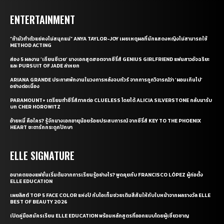
ENTERTAINMENT
“ถ้ามัวทำตัวแย่คงไม่สนุกแน่” ANYA TAYLOR-JOY เผยเหตุผลที่นักแสดงหญิงไม่สามารถใช้
METHOD ACTING
ส่อง 5 ผลงาน ‘เถียนซีเวย’ นางเอกสุดฮอตจากซีรี่ส์ GENIUS GIRLFRIEND แฟนสาวอัจฉริยะ
และ PURSUIT OF JADE ล่าหยก
ARIANA GRANDE ประกาศพักงานในวงการหลังจบทัวร์ จากการถูกวิจารณ์ว่า ‘ผอมเกินไป’
อย่างต่อเนื่อง
PARAMOUNT+ เตรียมทำซีรี่ส์ภาคต่อ CLUELESS โดยได้ ALICIA SILVERSTONE กลับมารับ
บท CHER HOROWITZ
อ้ายหมี่ คือใคร? รู้จักนางเอกอายุน้อยร้อยประสบการณ์ จากซีรี่ส์ KEY TO THE PHOENIX
HEART ชะตารักกระดูกปักษา
ELLE SIGNATURE
อนาคตของแฟชั่นเริ่มต้นจากการเรียนรู้อย่างไร? พูดคุยกับ FRANCISCO LÓPEZ ผู้ก่อตั้ง
ELLE EDUCATION
เผยลิสต์ TOP 5 FACE COLOR แห่งปี กับไอเท็มช่วยเติมสีสันให้กับใบหน้าจากผลรางวัล ELLE
BEST OF BEAUTY 2026
เปิดคู่มือสมัครเรียน ELLE EDUCATION พร้อมหลักสูตรที่ออกแบบโดยผู้เชี่ยวชาญ