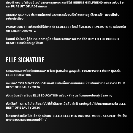
ส่อง 5 ผลงาน ‘เถียนซีเวย’ นางเอกสุดฮอตจากซีรี่ส์ GENIUS GIRLFRIEND แฟนสาวอัจฉริยะ
และ PURSUIT OF JADE ล่าหยก
ARIANA GRANDE ประกาศพักงานในวงการหลังจบทัวร์ จากการถูกวิจารณ์ว่า ‘ผอมเกินไป’
อย่างต่อเนื่อง
PARAMOUNT+ เตรียมทำซีรี่ส์ภาคต่อ CLUELESS โดยได้ ALICIA SILVERSTONE กลับมารับ
บท CHER HOROWITZ
อ้ายหมี่ คือใคร? รู้จักนางเอกอายุน้อยร้อยประสบการณ์ จากซีรี่ส์ KEY TO THE PHOENIX
HEART ชะตารักกระดูกปักษา
ELLE SIGNATURE
อนาคตของแฟชั่นเริ่มต้นจากการเรียนรู้อย่างไร? พูดคุยกับ FRANCISCO LÓPEZ ผู้ก่อตั้ง
ELLE EDUCATION
เผยลิสต์ TOP 5 FACE COLOR แห่งปี กับไอเท็มช่วยเติมสีสันให้กับใบหน้าจากผลรางวัล ELLE
BEST OF BEAUTY 2026
เปิดคู่มือสมัครเรียน ELLE EDUCATION พร้อมหลักสูตรที่ออกแบบโดยผู้เชี่ยวชาญ
เปิดลิสต์ TOP 6 ลิปไอเท็มแห่งปี ที่ทั้งสีสวย เนื้อสัมผัสดี และบำรุงริมฝีปากจากผลรางวัล ELLE
BEST OF BEAUTY 2026
โอกาสมาถึงแล้ว! โปรเจ็กต์สุดพิเศษ ‘ELLE & ELLE MEN RUNWAY: MODEL SEARCH’ เพื่อเฟ้น
หานางแบบและนายแบบหน้าใหม่