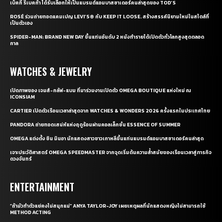
เบ็คกี้ รีเบคก้า ได้รับเลือกให้เป็นแบรนด์แอมบาสซาเดอร์คนล่าสุดของ TOD’S
ROSÉ ร่วมถ่ายทอดแคมเปญ LEVI’S® กับ KEEP IT LOOSE. สร้างสรรค์นิยามใหม่ในสไตล์ที่
เป็นตัวเอง
SPIDER-MAN: BRAND NEW DAY ขึ้นแท่นอันดับ 2 หนังทำรายได้เปิดตัวทั่วโลกสูงสุดตลอด
กาล
WATCHES & JEWELRY
เปิดภาพของ เจมส์-กลัฟ-แบม ที่มาร่วมงานเปิดตัว OMEGA BOUTIQUE แห่งใหม่ ณ
ICONSIAM
CARTIER เปิดตัวเรือนเวลาล่าสุดจาก WATCHES & WONDERS 2026 ครั้งแรกในประเทศไทย
PANDORA ถ่ายทอดเสน่ห์แห่งฤดูร้อนผ่านคอลเล็กชั่น ESSENCE OF SUMMER
OMEGA แต่งตั้ง ชิน มินอา นักแสดงสาวชาวเกาหลีขึ้นแท่นแบรนด์แอมบาสซาเดอร์คนล่าสุด
เจาะประวัติศาสตร์ OMEGA SPEEDMASTER จากจุดเริ่มต้นความล้ำสมัยของเรือนเวลาสู่ภารกิจ
ดวงจันทร์
ENTERTAINMENT
“ถ้ามัวทำตัวแย่คงไม่สนุกแน่” ANYA TAYLOR-JOY เผยเหตุผลที่นักแสดงหญิงไม่สามารถใช้
METHOD ACTING