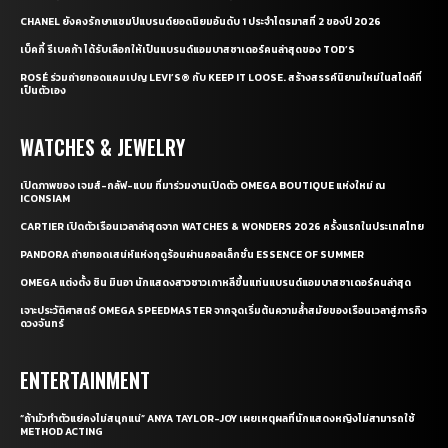
CHANEL ยังคงรักษาแชมป์แบรนด์ยอดนิยมอันดับ 1 ประจำไตรมาสที่ 2 ของปี 2026
เบ็คกี้ รีเบคก้า ได้รับเลือกให้เป็นแบรนด์แอมบาสซาเดอร์คนล่าสุดของ TOD’S
ROSÉ ร่วมถ่ายทอดแคมเปญ LEVI’S® กับ KEEP IT LOOSE. สร้างสรรค์นิยามใหม่ในสไตล์ที่
เป็นตัวเอง
WATCHES & JEWELRY
เปิดภาพของ เจมส์-กลัฟ-แบม ที่มาร่วมงานเปิดตัว OMEGA BOUTIQUE แห่งใหม่ ณ
ICONSIAM
CARTIER เปิดตัวเรือนเวลาล่าสุดจาก WATCHES & WONDERS 2026 ครั้งแรกในประเทศไทย
PANDORA ถ่ายทอดเสน่ห์แห่งฤดูร้อนผ่านคอลเล็กชั่น ESSENCE OF SUMMER
OMEGA แต่งตั้ง ชิน มินอา นักแสดงสาวชาวเกาหลีขึ้นแท่นแบรนด์แอมบาสซาเดอร์คนล่าสุด
เจาะประวัติศาสตร์ OMEGA SPEEDMASTER จากจุดเริ่มต้นความล้ำสมัยของเรือนเวลาสู่ภารกิจ
ดวงจันทร์
ENTERTAINMENT
“ถ้ามัวทำตัวแย่คงไม่สนุกแน่” ANYA TAYLOR-JOY เผยเหตุผลที่นักแสดงหญิงไม่สามารถใช้
METHOD ACTING