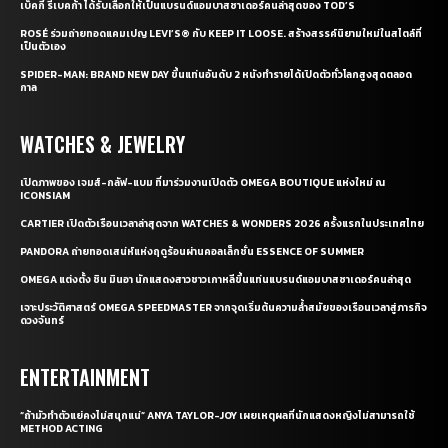
เบ็คกี้ รีเบคก้า ได้รับเลือกให้เป็นแบรนด์แอมบาสซาเดอร์คนล่าสุดของ TOD’S
ROSÉ ร่วมถ่ายทอดแคมเปญ LEVI’S® กับ KEEP IT LOOSE. สร้างสรรค์นิยามใหม่ในสไตล์ที่
เป็นตัวเอง
SPIDER-MAN: BRAND NEW DAY ขึ้นแท่นอันดับ 2 หนังทำรายได้เปิดตัวทั่วโลกสูงสุดตลอด
กาล
WATCHES & JEWELRY
เปิดภาพของ เจมส์-กลัฟ-แบม ที่มาร่วมงานเปิดตัว OMEGA BOUTIQUE แห่งใหม่ ณ
ICONSIAM
CARTIER เปิดตัวเรือนเวลาล่าสุดจาก WATCHES & WONDERS 2026 ครั้งแรกในประเทศไทย
PANDORA ถ่ายทอดเสน่ห์แห่งฤดูร้อนผ่านคอลเล็กชั่น ESSENCE OF SUMMER
OMEGA แต่งตั้ง ชิน มินอา นักแสดงสาวชาวเกาหลีขึ้นแท่นแบรนด์แอมบาสซาเดอร์คนล่าสุด
เจาะประวัติศาสตร์ OMEGA SPEEDMASTER จากจุดเริ่มต้นความล้ำสมัยของเรือนเวลาสู่ภารกิจ
ดวงจันทร์
ENTERTAINMENT
“ถ้ามัวทำตัวแย่คงไม่สนุกแน่” ANYA TAYLOR-JOY เผยเหตุผลที่นักแสดงหญิงไม่สามารถใช้
METHOD ACTING