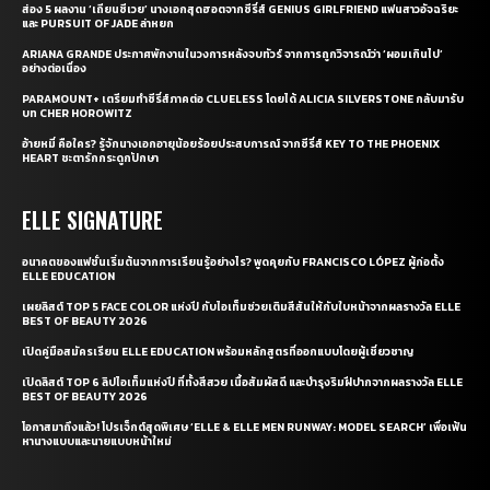
ส่อง 5 ผลงาน ‘เถียนซีเวย’ นางเอกสุดฮอตจากซีรี่ส์ GENIUS GIRLFRIEND แฟนสาวอัจฉริยะ
และ PURSUIT OF JADE ล่าหยก
ARIANA GRANDE ประกาศพักงานในวงการหลังจบทัวร์ จากการถูกวิจารณ์ว่า ‘ผอมเกินไป’
อย่างต่อเนื่อง
PARAMOUNT+ เตรียมทำซีรี่ส์ภาคต่อ CLUELESS โดยได้ ALICIA SILVERSTONE กลับมารับ
บท CHER HOROWITZ
อ้ายหมี่ คือใคร? รู้จักนางเอกอายุน้อยร้อยประสบการณ์ จากซีรี่ส์ KEY TO THE PHOENIX
HEART ชะตารักกระดูกปักษา
ELLE SIGNATURE
อนาคตของแฟชั่นเริ่มต้นจากการเรียนรู้อย่างไร? พูดคุยกับ FRANCISCO LÓPEZ ผู้ก่อตั้ง
ELLE EDUCATION
เผยลิสต์ TOP 5 FACE COLOR แห่งปี กับไอเท็มช่วยเติมสีสันให้กับใบหน้าจากผลรางวัล ELLE
BEST OF BEAUTY 2026
เปิดคู่มือสมัครเรียน ELLE EDUCATION พร้อมหลักสูตรที่ออกแบบโดยผู้เชี่ยวชาญ
เปิดลิสต์ TOP 6 ลิปไอเท็มแห่งปี ที่ทั้งสีสวย เนื้อสัมผัสดี และบำรุงริมฝีปากจากผลรางวัล ELLE
BEST OF BEAUTY 2026
โอกาสมาถึงแล้ว! โปรเจ็กต์สุดพิเศษ ‘ELLE & ELLE MEN RUNWAY: MODEL SEARCH’ เพื่อเฟ้น
หานางแบบและนายแบบหน้าใหม่