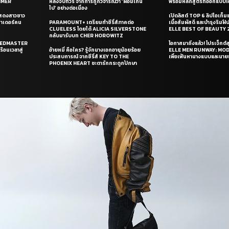
UMMER
หลังจบทัวร์ จากการถูกวิจารณ์ว่า ‘ผอมเกิน
พร้อมหลักสูตรที่ออกแบบโด
ไป’ อย่างต่อเนื่อง
แสดงสาวชาว
เปิดลิสต์ TOP 6 ลิปไอเท็มแห
ซาเดอร์คน
PARAMOUNT+ เตรียมทำซีรี่ส์ภาคต่อ
เนื้อสัมผัสดี และบำรุงริม
CLUELESS โดยได้ ALICIA SILVERSTONE
ELLE BEST OF BEAUTY 
กลับมารับบท CHER HOROWITZ
PEEDMASTER
โอกาสมาถึงแล้ว! โปรเจ็กต์
ือนเวลาสู่
อ้ายหมี่ คือใคร? รู้จักนางเอกอายุน้อยร้อย
ELLE MEN RUNWAY: MO
ประสบการณ์ จากซีรี่ส์ KEY TO THE
เพื่อเฟ้นหานางแบบและนาย
PHOENIX HEART ชะตารักกระดูกปักษา