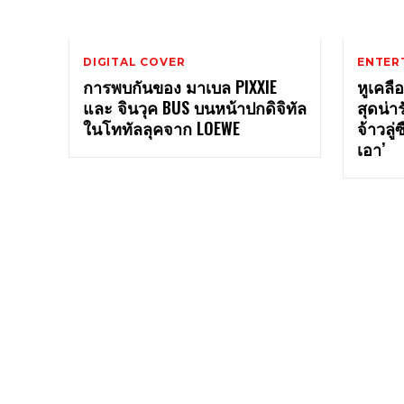
DIGITAL COVER
ENTER
การพบกันของ มาเบล PIXXIE
หูเคลื
และ จินวุค BUS บนหน้าปกดิจิทัล
สุดน่า
ในโททัลลุคจาก LOEWE
จ้าวลู่
เอา’