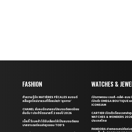
FASHION
WATCHES & JEWE
ทำความรู้จัก MATIÈRES FÉCALES แบรนด์
เปิดภาพของ เจมส์-กลัฟ-แบม ท
คลื่นลูกใหม่มาแรงที่ชื่อแปลว่า ‘อุจจาระ’
เปิดตัว OMEGA BOUTIQUE แห
ICONSIAM
CHANEL ยังคงรักษาแชมป์แบรนด์ยอดนิยม
อันดับ 1 ประจำไตรมาสที่ 2 ของปี 2026
CARTIER เปิดตัวเรือนเวลาล่าส
WATCHES & WONDERS 2026 
ประเทศไทย
เบ็คกี้ รีเบคก้า ได้รับเลือกให้เป็นแบรนด์แอม
บาสซาเดอร์คนล่าสุดของ TOD’S
PANDORA ถ่ายทอดเสน่ห์แห่งฤ