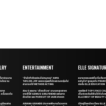
LRY
ENTERTAINMENT
ELLE SIGNATU
ี่มาร่วมงาน
“ถ้ามัวทำตัวแย่คงไม่สนุกแน่” ANYA
อนาคตของแฟชั่นเริ่มต้นจา
่งใหม่ ณ
TAYLOR-JOY เผยเหตุผลที่นักแสดงหญิงไม่
อย่างไร? พูดคุยกับ FRAN
สามารถใช้ METHOD ACTING
ก่อตั้ง ELLE EDUCATION
ุดจาก
ส่อง 5 ผลงาน ‘เถียนซีเวย’ นางเอกสุดฮอต
เผยลิสต์ TOP 5 FACE COL
ครั้งแรกใน
จากซีรี่ส์ GENIUS GIRLFRIEND แฟนสาว
เท็มช่วยเติมสีสันให้กับใบ
อัจฉริยะ และ PURSUIT OF JADE ล่าหยก
ELLE BEST OF BEAUTY 
ดูร้อนผ่าน
ARIANA GRANDE ประกาศพักงานในวงการ
เปิดคู่มือสมัครเรียน EL