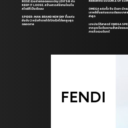
คอลเล็กชั่น ESSENCE OF S
ROSÉ ร่วมถ่ายทอดแคมเปญ LEVI’S® กับ
KEEP IT LOOSE. สร้างสรรค์นิยามใหม่ใน
สไตล์ที่เป็นตัวเอง
OMEGA แต่งตั้ง ชิน มินอา นัก
เกาหลีขึ้นแท่นแบรนด์แอมบาส
ล่าสุด
SPIDER-MAN: BRAND NEW DAY ขึ้นแท่น
อันดับ 2 หนังทำรายได้เปิดตัวทั่วโลกสูงสุด
ตลอดกาล
เจาะประวัติศาสตร์ OMEGA S
จากจุดเริ่มต้นความล้ำสมัยของเร
ภารกิจดวงจันทร์