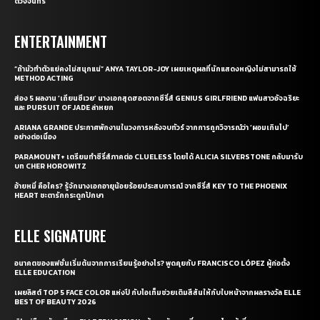
ดวงจันทร์
ENTERTAINMENT
“ถ้ามัวทำตัวแย่คงไม่สนุกแน่” ANYA TAYLOR-JOY เผยเหตุผลที่นักแสดงหญิงไม่สามารถใช้
METHOD ACTING
ส่อง 5 ผลงาน ‘เถียนซีเวย’ นางเอกสุดฮอตจากซีรี่ส์ GENIUS GIRLFRIEND แฟนสาวอัจฉริยะ
และ PURSUIT OF JADE ล่าหยก
ARIANA GRANDE ประกาศพักงานในวงการหลังจบทัวร์ จากการถูกวิจารณ์ว่า ‘ผอมเกินไป’
อย่างต่อเนื่อง
PARAMOUNT+ เตรียมทำซีรี่ส์ภาคต่อ CLUELESS โดยได้ ALICIA SILVERSTONE กลับมารับ
บท CHER HOROWITZ
อ้ายหมี่ คือใคร? รู้จักนางเอกอายุน้อยร้อยประสบการณ์ จากซีรี่ส์ KEY TO THE PHOENIX
HEART ชะตารักกระดูกปักษา
ELLE SIGNATURE
อนาคตของแฟชั่นเริ่มต้นจากการเรียนรู้อย่างไร? พูดคุยกับ FRANCISCO LÓPEZ ผู้ก่อตั้ง
ELLE EDUCATION
เผยลิสต์ TOP 5 FACE COLOR แห่งปี กับไอเท็มช่วยเติมสีสันให้กับใบหน้าจากผลรางวัล ELLE
BEST OF BEAUTY 2026