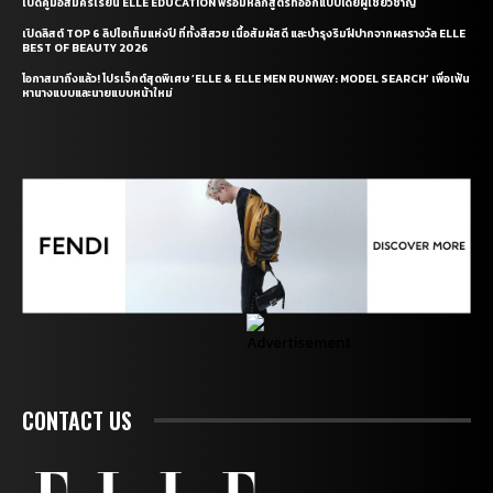
เปิดคู่มือสมัครเรียน ELLE EDUCATION พร้อมหลักสูตรที่ออกแบบโดยผู้เชี่ยวชาญ
เปิดลิสต์ TOP 6 ลิปไอเท็มแห่งปี ที่ทั้งสีสวย เนื้อสัมผัสดี และบำรุงริมฝีปากจากผลรางวัล ELLE
BEST OF BEAUTY 2026
โอกาสมาถึงแล้ว! โปรเจ็กต์สุดพิเศษ ‘ELLE & ELLE MEN RUNWAY: MODEL SEARCH’ เพื่อเฟ้น
หานางแบบและนายแบบหน้าใหม่
CONTACT US