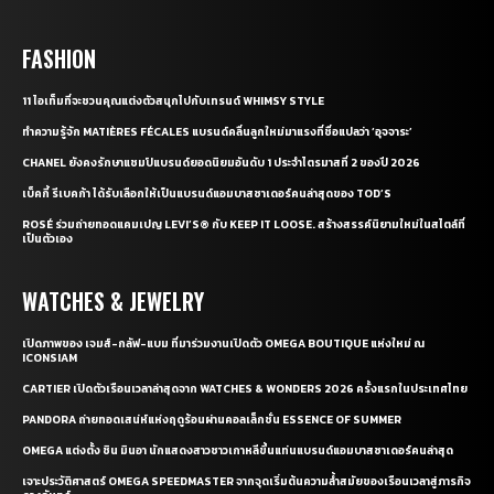
FASHION
11 ไอเท็มที่จะชวนคุณแต่งตัวสนุกไปกับเทรนด์ WHIMSY STYLE
ทำความรู้จัก MATIÈRES FÉCALES แบรนด์คลื่นลูกใหม่มาแรงที่ชื่อแปลว่า ‘อุจจาระ’
CHANEL ยังคงรักษาแชมป์แบรนด์ยอดนิยมอันดับ 1 ประจำไตรมาสที่ 2 ของปี 2026
เบ็คกี้ รีเบคก้า ได้รับเลือกให้เป็นแบรนด์แอมบาสซาเดอร์คนล่าสุดของ TOD’S
ROSÉ ร่วมถ่ายทอดแคมเปญ LEVI’S® กับ KEEP IT LOOSE. สร้างสรรค์นิยามใหม่ในสไตล์ที่
เป็นตัวเอง
WATCHES & JEWELRY
เปิดภาพของ เจมส์-กลัฟ-แบม ที่มาร่วมงานเปิดตัว OMEGA BOUTIQUE แห่งใหม่ ณ
ICONSIAM
CARTIER เปิดตัวเรือนเวลาล่าสุดจาก WATCHES & WONDERS 2026 ครั้งแรกในประเทศไทย
PANDORA ถ่ายทอดเสน่ห์แห่งฤดูร้อนผ่านคอลเล็กชั่น ESSENCE OF SUMMER
OMEGA แต่งตั้ง ชิน มินอา นักแสดงสาวชาวเกาหลีขึ้นแท่นแบรนด์แอมบาสซาเดอร์คนล่าสุด
เจาะประวัติศาสตร์ OMEGA SPEEDMASTER จากจุดเริ่มต้นความล้ำสมัยของเรือนเวลาสู่ภารกิจ