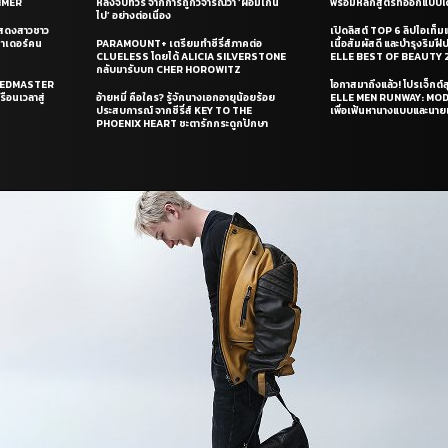
UMMER
หลังจบทัวร์ จากการถูกวิจารณ์ว่า ‘ผอมเกิน
พร้อมหลักสูตรที่ออกแบบโด
ไป’ อย่างต่อเนื่อง
แสดงสาวชาว
เปิดลิสต์ TOP 6 ลิปไอเท็มแห
ซาเดอร์คน
PARAMOUNT+ เตรียมทำซีรี่ส์ภาคต่อ
เนื้อสัมผัสดี และบำรุงริม
CLUELESS โดยได้ ALICIA SILVERSTONE
ELLE BEST OF BEAUTY 
กลับมารับบท CHER HOROWITZ
PEEDMASTER
โอกาสมาถึงแล้ว! โปรเจ็กต์
ือนเวลาสู่
อ้ายหมี่ คือใคร? รู้จักนางเอกอายุน้อยร้อย
ELLE MEN RUNWAY: MO
ประสบการณ์ จากซีรี่ส์ KEY TO THE
เพื่อเฟ้นหานางแบบและนาย
PHOENIX HEART ชะตารักกระดูกปักษา