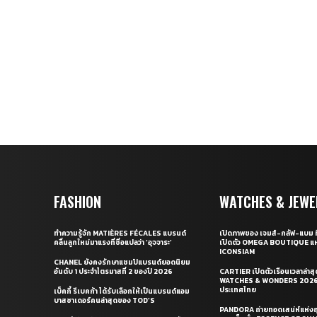
FASHION
WATCHES & JEWE
ทำความรู้จัก MATIÈRES FÉCALES แบรนด์
เปิดภาพของ เจมส์-กลัฟ-แบม ท
คลื่นลูกใหม่มาแรงที่ชื่อแปลว่า ‘อุจจาระ’
เปิดตัว OMEGA BOUTIQUE แห
ICONSIAM
CHANEL ยังคงรักษาแชมป์แบรนด์ยอดนิยม
อันดับ 1 ประจำไตรมาสที่ 2 ของปี 2026
CARTIER เปิดตัวเรือนเวลาล่าส
WATCHES & WONDERS 2026 
ประเทศไทย
เบ็คกี้ รีเบคก้า ได้รับเลือกให้เป็นแบรนด์แอม
บาสซาเดอร์คนล่าสุดของ TOD’S
PANDORA ถ่ายทอดเสน่ห์แห่งฤ