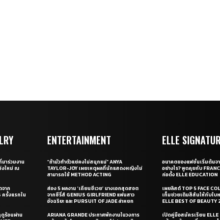
LRY
ENTERTAINMENT
ELLE SIGNATU
ี่มาร่วมงาน
“ถ้ามัวทำตัวแย่คงไม่สนุกแน่” ANYA
อนาคตของแฟชั่นเริ่มต้นจา
่งใหม่ ณ
TAYLOR-JOY เผยเหตุผลที่นักแสดงหญิงไม่
อย่างไร? พูดคุยกับ FRAN
สามารถใช้ METHOD ACTING
ก่อตั้ง ELLE EDUCATION
ุดจาก
ส่อง 5 ผลงาน ‘เถียนซีเวย’ นางเอกสุดฮอต
เผยลิสต์ TOP 5 FACE COL
ครั้งแรกใน
จากซีรี่ส์ GENIUS GIRLFRIEND แฟนสาว
เท็มช่วยเติมสีสันให้กับใบ
อัจฉริยะ และ PURSUIT OF JADE ล่าหยก
ELLE BEST OF BEAUTY 
ดูร้อนผ่าน
ARIANA GRANDE ประกาศพักงานในวงการ
เปิดคู่มือสมัครเรียน EL