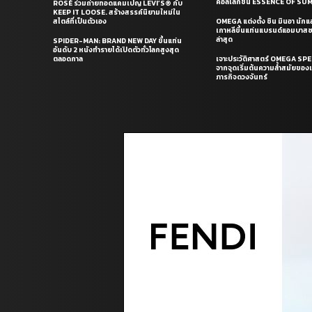
คอลเล็กชั่น ESSENCE OF S
ROSÉ ร่วมถ่ายทอดแคมเปญ LEVI’S® กับ
KEEP IT LOOSE. สร้างสรรค์นิยามใหม่ใน
สไตล์ที่เป็นตัวเอง
OMEGA แต่งตั้ง ชิน มินอา นัก
เกาหลีขึ้นแท่นแบรนด์แอมบาส
ล่าสุด
SPIDER-MAN: BRAND NEW DAY ขึ้นแท่น
อันดับ 2 หนังทำรายได้เปิดตัวทั่วโลกสูงสุด
ตลอดกาล
เจาะประวัติศาสตร์ OMEGA S
จากจุดเริ่มต้นความล้ำสมัยของเร
ภารกิจดวงจันทร์