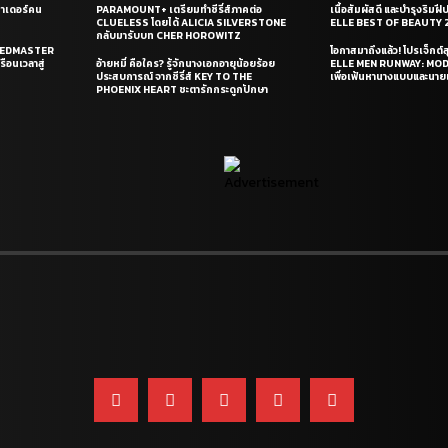
ซาเดอร์คน
PARAMOUNT+ เตรียมทำซีรี่ส์ภาคต่อ
เนื้อสัมผัสดี และบำรุงริม
CLUELESS โดยได้ ALICIA SILVERSTONE
ELLE BEST OF BEAUTY 
กลับมารับบท CHER HOROWITZ
PEEDMASTER
โอกาสมาถึงแล้ว! โปรเจ็กต์
ือนเวลาสู่
อ้ายหมี่ คือใคร? รู้จักนางเอกอายุน้อยร้อย
ELLE MEN RUNWAY: MO
ประสบการณ์ จากซีรี่ส์ KEY TO THE
เพื่อเฟ้นหานางแบบและนาย
PHOENIX HEART ชะตารักกระดูกปักษา