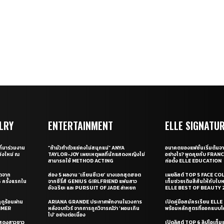
LRY
ENTERTAINMENT
ELLE SIGNATU
ี่มาร่วมงาน
“ถ้ามัวทำตัวแย่คงไม่สนุกแน่” ANYA
อนาคตของแฟชั่นเริ่มต้นจา
่งใหม่ ณ
TAYLOR-JOY เผยเหตุผลที่นักแสดงหญิงไม่
อย่างไร? พูดคุยกับ FRAN
สามารถใช้ METHOD ACTING
ก่อตั้ง ELLE EDUCATION
ุดจาก
ส่อง 5 ผลงาน ‘เถียนซีเวย’ นางเอกสุดฮอต
เผยลิสต์ TOP 5 FACE COL
ครั้งแรกใน
จากซีรี่ส์ GENIUS GIRLFRIEND แฟนสาว
เท็มช่วยเติมสีสันให้กับใบ
อัจฉริยะ และ PURSUIT OF JADE ล่าหยก
ELLE BEST OF BEAUTY 
ดูร้อนผ่าน
ARIANA GRANDE ประกาศพักงานในวงการ
เปิดคู่มือสมัครเรียน EL
UMMER
หลังจบทัวร์ จากการถูกวิจารณ์ว่า ‘ผอมเกิน
พร้อมหลักสูตรที่ออกแบบโด
ไป’ อย่างต่อเนื่อง
แสดงสาวชาว
เปิดลิสต์ TOP 6 ลิปไอเท็มแห