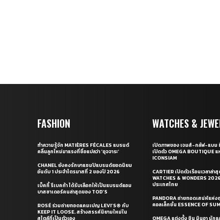
FASHION
WATCHES & JEWE
ทำความรู้จัก MATIÈRES FÉCALES แบรนด์
เปิดภาพของ เจมส์-กลัฟ-แบม ท
คลื่นลูกใหม่มาแรงที่ชื่อแปลว่า ‘อุจจาระ’
เปิดตัว OMEGA BOUTIQUE แห
ICONSIAM
CHANEL ยังคงรักษาแชมป์แบรนด์ยอดนิยม
อันดับ 1 ประจำไตรมาสที่ 2 ของปี 2026
CARTIER เปิดตัวเรือนเวลาล่าส
WATCHES & WONDERS 2026 
ประเทศไทย
เบ็คกี้ รีเบคก้า ได้รับเลือกให้เป็นแบรนด์แอม
บาสซาเดอร์คนล่าสุดของ TOD’S
PANDORA ถ่ายทอดเสน่ห์แห่งฤ
คอลเล็กชั่น ESSENCE OF S
ROSÉ ร่วมถ่ายทอดแคมเปญ LEVI’S® กับ
KEEP IT LOOSE. สร้างสรรค์นิยามใหม่ใน
สไตล์ที่เป็นตัวเอง
OMEGA แต่งตั้ง ชิน มินอา นัก