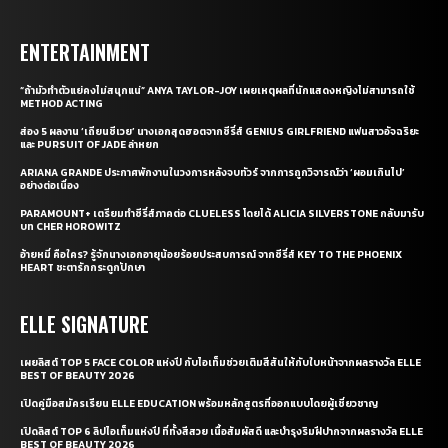
ENTERTAINMENT
“ถ้ามัวทำตัวแย่คงไม่สนุกแน่” ANYA TAYLOR-JOY เผยเหตุผลที่นักแสดงหญิงไม่สามารถใช้
METHOD ACTING
ส่อง 5 ผลงาน ‘เถียนซีเวย’ นางเอกสุดฮอตจากซีรี่ส์ GENIUS GIRLFRIEND แฟนสาวอัจฉริยะ
และ PURSUIT OF JADE ล่าหยก
ARIANA GRANDE ประกาศพักงานในวงการหลังจบทัวร์ จากการถูกวิจารณ์ว่า ‘ผอมเกินไป’
อย่างต่อเนื่อง
PARAMOUNT+ เตรียมทำซีรี่ส์ภาคต่อ CLUELESS โดยได้ ALICIA SILVERSTONE กลับมารับ
บท CHER HOROWITZ
อ้ายหมี่ คือใคร? รู้จักนางเอกอายุน้อยร้อยประสบการณ์ จากซีรี่ส์ KEY TO THE PHOENIX
HEART ชะตารักกระดูกปักษา
ELLE SIGNATURE
เผยลิสต์ TOP 5 FACE COLOR แห่งปี กับไอเท็มช่วยเติมสีสันให้กับใบหน้าจากผลรางวัล ELLE
BEST OF BEAUTY 2026
เปิดคู่มือสมัครเรียน ELLE EDUCATION พร้อมหลักสูตรที่ออกแบบโดยผู้เชี่ยวชาญ
เปิดลิสต์ TOP 6 ลิปไอเท็มแห่งปี ที่ทั้งสีสวย เนื้อสัมผัสดี และบำรุงริมฝีปากจากผลรางวัล ELLE
BEST OF BEAUTY 2026