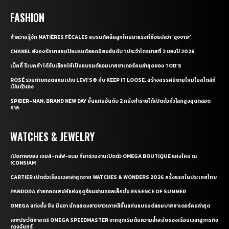
FASHION
ทำความรู้จัก MATIÈRES FÉCALES แบรนด์คลื่นลูกใหม่มาแรงที่ชื่อแปลว่า ‘อุจจาระ’
CHANEL ยังคงรักษาแชมป์แบรนด์ยอดนิยมอันดับ 1 ประจำไตรมาสที่ 2 ของปี 2026
เบ็คกี้ รีเบคก้า ได้รับเลือกให้เป็นแบรนด์แอมบาสซาเดอร์คนล่าสุดของ TOD’S
ROSÉ ร่วมถ่ายทอดแคมเปญ LEVI’S® กับ KEEP IT LOOSE. สร้างสรรค์นิยามใหม่ในสไตล์ที่
เป็นตัวเอง
SPIDER-MAN: BRAND NEW DAY ขึ้นแท่นอันดับ 2 หนังทำรายได้เปิดตัวทั่วโลกสูงสุดตลอด
กาล
WATCHES & JEWELRY
เปิดภาพของ เจมส์-กลัฟ-แบม ที่มาร่วมงานเปิดตัว OMEGA BOUTIQUE แห่งใหม่ ณ
ICONSIAM
CARTIER เปิดตัวเรือนเวลาล่าสุดจาก WATCHES & WONDERS 2026 ครั้งแรกในประเทศไทย
PANDORA ถ่ายทอดเสน่ห์แห่งฤดูร้อนผ่านคอลเล็กชั่น ESSENCE OF SUMMER
OMEGA แต่งตั้ง ชิน มินอา นักแสดงสาวชาวเกาหลีขึ้นแท่นแบรนด์แอมบาสซาเดอร์คนล่าสุด
เจาะประวัติศาสตร์ OMEGA SPEEDMASTER จากจุดเริ่มต้นความล้ำสมัยของเรือนเวลาสู่ภารกิจ
ดวงจันทร์