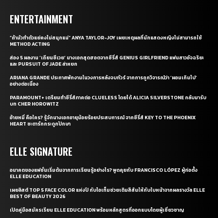
ENTERTAINMENT
“ถ้ามัวทำตัวแย่คงไม่สนุกแน่” ANYA TAYLOR-JOY เผยเหตุผลที่นักแสดงหญิงไม่สามารถใช้
METHOD ACTING
ส่อง 5 ผลงาน ‘เถียนซีเวย’ นางเอกสุดฮอตจากซีรี่ส์ GENIUS GIRLFRIEND แฟนสาวอัจฉริยะ
และ PURSUIT OF JADE ล่าหยก
ARIANA GRANDE ประกาศพักงานในวงการหลังจบทัวร์ จากการถูกวิจารณ์ว่า ‘ผอมเกินไป’
อย่างต่อเนื่อง
PARAMOUNT+ เตรียมทำซีรี่ส์ภาคต่อ CLUELESS โดยได้ ALICIA SILVERSTONE กลับมารับ
บท CHER HOROWITZ
อ้ายหมี่ คือใคร? รู้จักนางเอกอายุน้อยร้อยประสบการณ์ จากซีรี่ส์ KEY TO THE PHOENIX
HEART ชะตารักกระดูกปักษา
ELLE SIGNATURE
อนาคตของแฟชั่นเริ่มต้นจากการเรียนรู้อย่างไร? พูดคุยกับ FRANCISCO LÓPEZ ผู้ก่อตั้ง
ELLE EDUCATION
เผยลิสต์ TOP 5 FACE COLOR แห่งปี กับไอเท็มช่วยเติมสีสันให้กับใบหน้าจากผลรางวัล ELLE
BEST OF BEAUTY 2026
เปิดคู่มือสมัครเรียน ELLE EDUCATION พร้อมหลักสูตรที่ออกแบบโดยผู้เชี่ยวชาญ