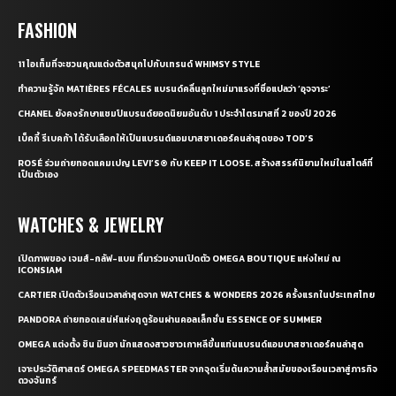
FASHION
11 ไอเท็มที่จะชวนคุณแต่งตัวสนุกไปกับเทรนด์ WHIMSY STYLE
ทำความรู้จัก MATIÈRES FÉCALES แบรนด์คลื่นลูกใหม่มาแรงที่ชื่อแปลว่า ‘อุจจาระ’
CHANEL ยังคงรักษาแชมป์แบรนด์ยอดนิยมอันดับ 1 ประจำไตรมาสที่ 2 ของปี 2026
เบ็คกี้ รีเบคก้า ได้รับเลือกให้เป็นแบรนด์แอมบาสซาเดอร์คนล่าสุดของ TOD’S
ROSÉ ร่วมถ่ายทอดแคมเปญ LEVI’S® กับ KEEP IT LOOSE. สร้างสรรค์นิยามใหม่ในสไตล์ที่
เป็นตัวเอง
WATCHES & JEWELRY
เปิดภาพของ เจมส์-กลัฟ-แบม ที่มาร่วมงานเปิดตัว OMEGA BOUTIQUE แห่งใหม่ ณ
ICONSIAM
CARTIER เปิดตัวเรือนเวลาล่าสุดจาก WATCHES & WONDERS 2026 ครั้งแรกในประเทศไทย
PANDORA ถ่ายทอดเสน่ห์แห่งฤดูร้อนผ่านคอลเล็กชั่น ESSENCE OF SUMMER
OMEGA แต่งตั้ง ชิน มินอา นักแสดงสาวชาวเกาหลีขึ้นแท่นแบรนด์แอมบาสซาเดอร์คนล่าสุด
เจาะประวัติศาสตร์ OMEGA SPEEDMASTER จากจุดเริ่มต้นความล้ำสมัยของเรือนเวลาสู่ภารกิจ
ดวงจันทร์