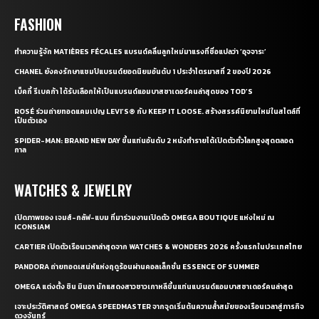
FASHION
ทำความรู้จัก MATIÈRES FÉCALES แบรนด์คลื่นลูกใหม่มาแรงที่ชื่อแปลว่า ‘อุจจาระ’
CHANEL ยังคงรักษาแชมป์แบรนด์ยอดนิยมอันดับ 1 ประจำไตรมาสที่ 2 ของปี 2026
เบ็คกี้ รีเบคก้า ได้รับเลือกให้เป็นแบรนด์แอมบาสซาเดอร์คนล่าสุดของ TOD’S
ROSÉ ร่วมถ่ายทอดแคมเปญ LEVI’S® กับ KEEP IT LOOSE. สร้างสรรค์นิยามใหม่ในสไตล์ที่
เป็นตัวเอง
SPIDER-MAN: BRAND NEW DAY ขึ้นแท่นอันดับ 2 หนังทำรายได้เปิดตัวทั่วโลกสูงสุดตลอด
กาล
WATCHES & JEWELRY
เปิดภาพของ เจมส์-กลัฟ-แบม ที่มาร่วมงานเปิดตัว OMEGA BOUTIQUE แห่งใหม่ ณ
ICONSIAM
CARTIER เปิดตัวเรือนเวลาล่าสุดจาก WATCHES & WONDERS 2026 ครั้งแรกในประเทศไทย
PANDORA ถ่ายทอดเสน่ห์แห่งฤดูร้อนผ่านคอลเล็กชั่น ESSENCE OF SUMMER
OMEGA แต่งตั้ง ชิน มินอา นักแสดงสาวชาวเกาหลีขึ้นแท่นแบรนด์แอมบาสซาเดอร์คนล่าสุด
เจาะประวัติศาสตร์ OMEGA SPEEDMASTER จากจุดเริ่มต้นความล้ำสมัยของเรือนเวลาสู่ภารกิจ
ดวงจันทร์