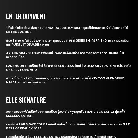
ENTERTAINMENT
“ถ้ามัวทำตัวแย่คงไม่สนุกแน่” ANYA TAYLOR-JOY เผยเหตุผลที่นักแสดงหญิงไม่สามารถใช้
METHOD ACTING
ส่อง 5 ผลงาน ‘เถียนซีเวย’ นางเอกสุดฮอตจากซีรี่ส์ GENIUS GIRLFRIEND แฟนสาวอัจฉริยะ
และ PURSUIT OF JADE ล่าหยก
ARIANA GRANDE ประกาศพักงานในวงการหลังจบทัวร์ จากการถูกวิจารณ์ว่า ‘ผอมเกินไป’
อย่างต่อเนื่อง
PARAMOUNT+ เตรียมทำซีรี่ส์ภาคต่อ CLUELESS โดยได้ ALICIA SILVERSTONE กลับมารับ
บท CHER HOROWITZ
อ้ายหมี่ คือใคร? รู้จักนางเอกอายุน้อยร้อยประสบการณ์ จากซีรี่ส์ KEY TO THE PHOENIX
HEART ชะตารักกระดูกปักษา
ELLE SIGNATURE
อนาคตของแฟชั่นเริ่มต้นจากการเรียนรู้อย่างไร? พูดคุยกับ FRANCISCO LÓPEZ ผู้ก่อตั้ง
ELLE EDUCATION
เผยลิสต์ TOP 5 FACE COLOR แห่งปี กับไอเท็มช่วยเติมสีสันให้กับใบหน้าจากผลรางวัล ELLE
BEST OF BEAUTY 2026
เปิดคู่มือสมัครเรียน ELLE EDUCATION พร้อมหลักสูตรที่ออกแบบโดยผู้เชี่ยวชาญ