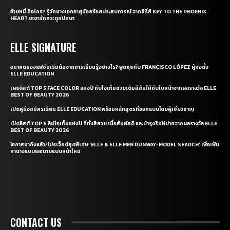
อ้ายหมี่ คือใคร? รู้จักนางเอกอายุน้อยร้อยประสบการณ์ จากซีรี่ส์ KEY TO THE PHOENIX
HEART ชะตารักกระดูกปักษา
ELLE SIGNATURE
อนาคตของแฟชั่นเริ่มต้นจากการเรียนรู้อย่างไร? พูดคุยกับ FRANCISCO LÓPEZ ผู้ก่อตั้ง
ELLE EDUCATION
เผยลิสต์ TOP 5 FACE COLOR แห่งปี กับไอเท็มช่วยเติมสีสันให้กับใบหน้าจากผลรางวัล ELLE
BEST OF BEAUTY 2026
เปิดคู่มือสมัครเรียน ELLE EDUCATION พร้อมหลักสูตรที่ออกแบบโดยผู้เชี่ยวชาญ
เปิดลิสต์ TOP 6 ลิปไอเท็มแห่งปี ที่ทั้งสีสวย เนื้อสัมผัสดี และบำรุงริมฝีปากจากผลรางวัล ELLE
BEST OF BEAUTY 2026
โอกาสมาถึงแล้ว! โปรเจ็กต์สุดพิเศษ ‘ELLE & ELLE MEN RUNWAY: MODEL SEARCH’ เพื่อเฟ้น
หานางแบบและนายแบบหน้าใหม่
CONTACT US