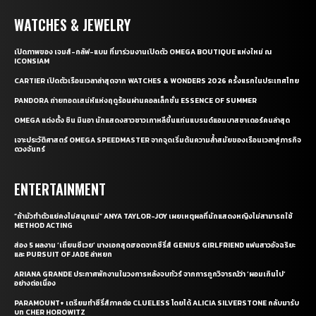
WATCHES & JEWELRY
เปิดภาพของ เจมส์-กลัฟ-แบม ที่มาร่วมงานเปิดตัว OMEGA BOUTIQUE แห่งใหม่ ณ
ICONSIAM
CARTIER เปิดตัวเรือนเวลาล่าสุดจาก WATCHES & WONDERS 2026 ครั้งแรกในประเทศไทย
PANDORA ถ่ายทอดเสน่ห์แห่งฤดูร้อนผ่านคอลเล็กชั่น ESSENCE OF SUMMER
OMEGA แต่งตั้ง ชิน มินอา นักแสดงสาวชาวเกาหลีขึ้นแท่นแบรนด์แอมบาสซาเดอร์คนล่าสุด
เจาะประวัติศาสตร์ OMEGA SPEEDMASTER จากจุดเริ่มต้นความล้ำสมัยของเรือนเวลาสู่ภารกิจ
ดวงจันทร์
ENTERTAINMENT
“ถ้ามัวทำตัวแย่คงไม่สนุกแน่” ANYA TAYLOR-JOY เผยเหตุผลที่นักแสดงหญิงไม่สามารถใช้
METHOD ACTING
ส่อง 5 ผลงาน ‘เถียนซีเวย’ นางเอกสุดฮอตจากซีรี่ส์ GENIUS GIRLFRIEND แฟนสาวอัจฉริยะ
และ PURSUIT OF JADE ล่าหยก
ARIANA GRANDE ประกาศพักงานในวงการหลังจบทัวร์ จากการถูกวิจารณ์ว่า ‘ผอมเกินไป’
อย่างต่อเนื่อง
PARAMOUNT+ เตรียมทำซีรี่ส์ภาคต่อ CLUELESS โดยได้ ALICIA SILVERSTONE กลับมารับ
บท CHER HOROWITZ