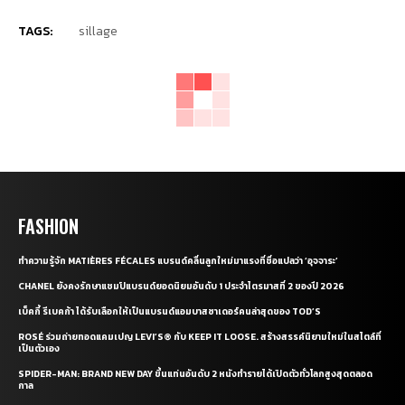
TAGS:
sillage
FASHION
ทำความรู้จัก MATIÈRES FÉCALES แบรนด์คลื่นลูกใหม่มาแรงที่ชื่อแปลว่า ‘อุจจาระ’
CHANEL ยังคงรักษาแชมป์แบรนด์ยอดนิยมอันดับ 1 ประจำไตรมาสที่ 2 ของปี 2026
เบ็คกี้ รีเบคก้า ได้รับเลือกให้เป็นแบรนด์แอมบาสซาเดอร์คนล่าสุดของ TOD’S
ROSÉ ร่วมถ่ายทอดแคมเปญ LEVI’S® กับ KEEP IT LOOSE. สร้างสรรค์นิยามใหม่ในสไตล์ที่
เป็นตัวเอง
SPIDER-MAN: BRAND NEW DAY ขึ้นแท่นอันดับ 2 หนังทำรายได้เปิดตัวทั่วโลกสูงสุดตลอด
กาล