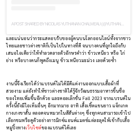
A
POST SHARED BY NICOLAS YUTHANAN CHALMEAU (@YUTHANAN__)
และแน่นอนว่ากระแสตอบรับของผู้คนบนโลกออนไลน์ทั้งจากชาว
ไทยและชาวต่างชาติก็เป็นไปในทางที่ดี จนบางคนที่ถูกใจถึงกับ
เสนอไอเดียว่าให้ทำลวดลายตัวอักษรคำว่า ข้าวเหนียว หรือ ไก่
ย่าง หรือบางคนก็พูดถึงเมนู ข้าวเหนียวมะม่วง เลยด้วยซ้ำ
งานนี้จึงเรียกได้ว่าแบรนด์ไม่ได้มีดีแค่งานออกแบบเสื้อผ้าที่
สวยงาม แต่ยังทำให้ชาวต่างชาติได้รู้จักวัฒนธรรมอาหารขึ้นชื่อ
ของไทยเพิ่มขึ้นอีกด้วย และคอลเล็กชั่น Fall 2023 จากแบรนด์ใน
ครั้งนี้ยังมีไอเท็มอื่นๆ อีกมากมาย อาทิ เสื้อเชิ้ตแขนยาว แจ็กเกต
กางเกงขาสั้น ตลอดจนหมวกในสีสันต่างๆ ซึ่งทุกคนสามารถเข้าไป
เลือกชมหรือดูตัวอย่างการมิกซ์แอนด์แมตช์แต่ละลุคให้เข้ากับเสื้อ
หมูปิ้งทาง
เว็บไซต์
ของแบรนด์ได้เลย