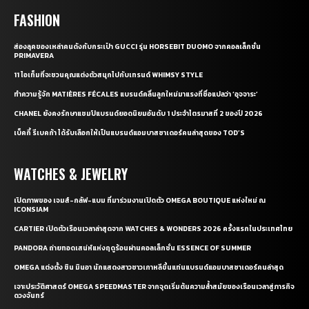
FASHION
ส่องลุคของเหล่าคนดังกับกระเป๋า GUCCI รุ่น HORSEBIT DUOMO จากคอลเล็กชั่น
PRIMAVERA
11 ไอเท็มที่จะชวนคุณแต่งตัวสนุกไปกับเทรนด์ WHIMSY STYLE
ทำความรู้จัก MATIÈRES FÉCALES แบรนด์คลื่นลูกใหม่มาแรงที่ชื่อแปลว่า ‘อุจจาระ’
CHANEL ยังคงรักษาแชมป์แบรนด์ยอดนิยมอันดับ 1 ประจำไตรมาสที่ 2 ของปี 2026
เบ็คกี้ รีเบคก้า ได้รับเลือกให้เป็นแบรนด์แอมบาสซาเดอร์คนล่าสุดของ TOD’S
WATCHES & JEWELRY
เปิดภาพของ เจมส์-กลัฟ-แบม ที่มาร่วมงานเปิดตัว OMEGA BOUTIQUE แห่งใหม่ ณ
ICONSIAM
CARTIER เปิดตัวเรือนเวลาล่าสุดจาก WATCHES & WONDERS 2026 ครั้งแรกในประเทศไทย
PANDORA ถ่ายทอดเสน่ห์แห่งฤดูร้อนผ่านคอลเล็กชั่น ESSENCE OF SUMMER
OMEGA แต่งตั้ง ชิน มินอา นักแสดงสาวชาวเกาหลีขึ้นแท่นแบรนด์แอมบาสซาเดอร์คนล่าสุด
เจาะประวัติศาสตร์ OMEGA SPEEDMASTER จากจุดเริ่มต้นความล้ำสมัยของเรือนเวลาสู่ภารกิจ
ดวงจันทร์