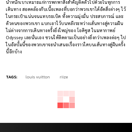
น้ำหนักเบาเหมาะแก่การพกพาสิ่งสำคัญติดตัวไปด้วยในทุกการ
เดินทาง สอดคล้องกับเนื้อเพลงที่บอกว่าพวกเขาได้อัดสิ่งต่างๆ ไว้
ในกระเป๋าแน่นจนแทบระเบิด ทั้งความมุ่งมั่น ประสบการณ์ และ
ตัวตนของพวกเขา แบกเอาไว้บนหลังระหว่างเส้นทางสู่ความฝัน
ไม่ต่างจากการเดินทางครั้งยิ่งใหญ่ของ โอดิซูส ในมหากาพย์
Odyssey เลยนั่นเอง ชวนให้ติดตามเป็นอย่างยิ่งกว่าเพลงต่อๆ ไป
ในอัลบั้มนี้ของพวกเขาจะนำเสนอเรื่องราวใดบนเส้นทางสู่ฝันครั้ง
นี้อีกบ้าง
TAGS:
louis vuitton
riize