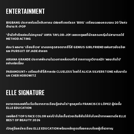
ENTERTAINMENT
BIGBANG ประกาศคัมแบ็กสิงหาคม ปล่อยทีเซอร์แรก ‘BIIIG’ เตรียมฉลองครบรอบ 20 ปีแห่ง
ตำนาน K-POP
“ถ้ามัวทำตัวแย่คงไม่สนุกแน่” ANYA TAYLOR-JOY เผยเหตุผลที่นักแสดงหญิงไม่สามารถใช้
METHOD ACTING
ส่อง 5 ผลงาน ‘เถียนซีเวย’ นางเอกสุดฮอตจากซีรี่ส์ GENIUS GIRLFRIEND แฟนสาวอัจฉริยะ
และ PURSUIT OF JADE ล่าหยก
ARIANA GRANDE ประกาศพักงานในวงการหลังจบทัวร์ จากการถูกวิจารณ์ว่า ‘ผอมเกินไป’
อย่างต่อเนื่อง
PARAMOUNT+ เตรียมทำซีรี่ส์ภาคต่อ CLUELESS โดยได้ ALICIA SILVERSTONE กลับมารับ
บท CHER HOROWITZ
ELLE SIGNATURE
อนาคตของแฟชั่นเริ่มต้นจากการเรียนรู้อย่างไร? พูดคุยกับ FRANCISCO LÓPEZ ผู้ก่อตั้ง
ELLE EDUCATION
เผยลิสต์ TOP 5 FACE COLOR แห่งปี กับไอเท็มช่วยเติมสีสันให้กับใบหน้าจากผลรางวัล ELLE
BEST OF BEAUTY 2026
เปิดคู่มือสมัครเรียน ELLE EDUCATION พร้อมหลักสูตรที่ออกแบบโดยผู้เชี่ยวชาญ