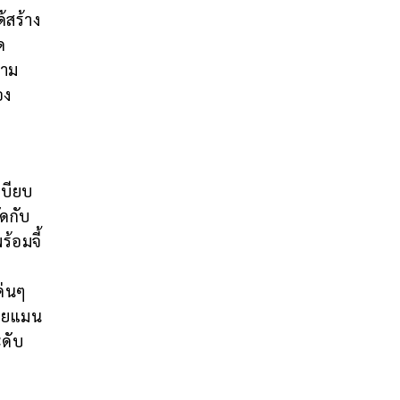
้สร้าง
ด
งาม
อง
เบียบ
ดกับ
้อมจี้
ด่นๆ
้วยแมน
ดับ