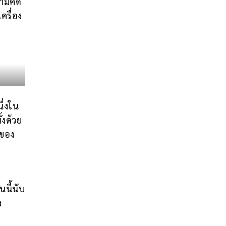
ามคิด
ครื่อง
ึ่งใน
้งด้วย
วของ
นี้นับ
ง