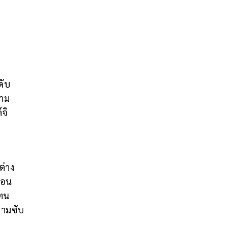
ดับ
งาม
จิ
ต่าง
่อน
แทน
วามซับ