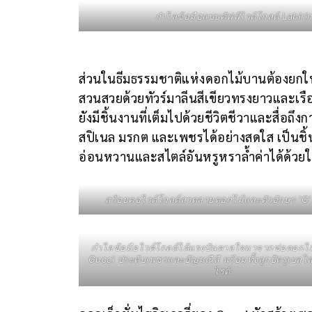
กำไลข้อมือแบบคัฟฟ์ไวต์โกลด์ Labi
ส่วนในธีมธรรมชาติแห่งดอกไม้บานต้องยกใ
สวนสวยด้วยทัวร์มาลีนสีเขียวทรงยาวและเร
ยังมีชิ้นงานที่เต็มไปด้วยชีวิตชีวาและสื่อ
สปิเนล มรกต และเพชรได้อย่างสดใส เป็นชิ้
อ่อนหวานและสไตล์อันหรูหราล้ำค่าได้ด้วย
สร้อยคอไวต์โกลด์ลวดลายดอกไม้และตัวอักษร ‘G’ L
กำไลข้อมือไวต์โกลด์ได้แรงบันดาลใจมาจากช่อดอกไม้
Gucci ประดับเพชรและอัญมณีสี พร้อมทั้งลูกปัดรูเบล
ไรต์