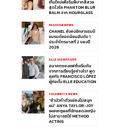
เท็มใหม่เพื่อริมฝีปากสีสวย
สุดไวรัล PHANTOM BLUR
BALM จาก HOURGLASS
FASHION NEWS
CHANEL ยังคงรักษาแชมป์
แบรนด์ยอดนิยมอันดับ 1
ประจำไตรมาสที่ 2 ของปี
2026
ELLE SIGNATURE
อนาคตของแฟชั่นเริ่มต้น
จากการเรียนรู้อย่างไร? พูด
คุยกับ FRANCISCO LÓPEZ
ผู้ก่อตั้ง ELLE EDUCATION
CELEBRITY NEWS
“ถ้ามัวทำตัวแย่คงไม่สนุก
แน่” ANYA TAYLOR-JOY
เผยเหตุผลที่นักแสดงหญิง
ไม่สามารถใช้ METHOD
ACTING