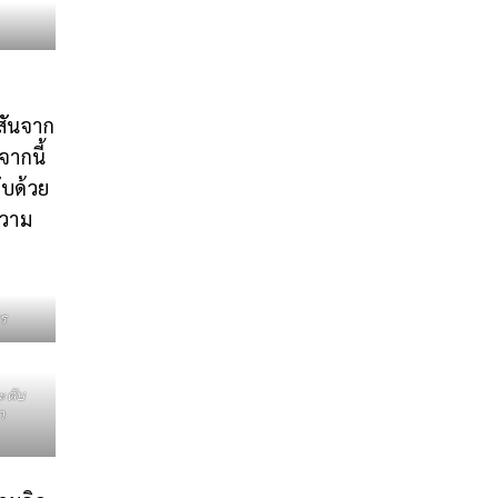
สันจาก
ากนี้
ับด้วย
ความ
ชร
ะดับ
บา