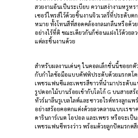
สวยงามอันเป็นระเบียบ ความสง่างามหรูหรา
เซอร์ไพรส์ไว้ด้วยชิ้นงานจิวเวลรี่ที่ประ
หมาย ทั้งโทนสีที่สอดคล้องกลมกลืนหรือด้ว
อย่างไร้ที่ติ ขณะเดียวกันก็ซ่อนแฝงไว้ด้วย
แต่ละชิ้นงานด้วย
สำหรับผลงานเด่นๆ ในคอลเล็กชั่นนี้ขอยก
กับกำไลข้อมือแบบคัฟฟ์ประดับด้วยมรกตโคลอ
เพชรแฟนซีและเพชรสีขาวที่นำมาประดับแบบพา
รูปดอกไม้บานร้อยเข้ากับโลโก้ G บนสายสร้
ทัวร์มาลีนรูเบลไลต์และซาวอไรต์ทรงลูกแพร
อย่างสร้อยคอตกแต่งด้วยลวดลายแบบเรขาคณ
ดารินการ์เนต โอปอล และเพชร หรือจะเป็
เพชรแฟนซีทรงว่าว พร้อมด้วยลูกปัดมรกตสีเ