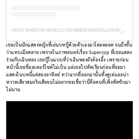
A
POST SHARED BY MICHELLE YEOH 楊紫瓊 (@MICHELLEYEOH_OFFICIAL)
เธอเป็นนักแสดงหญิงที่เล่นบทบู๊ด้วยตัวเองมาโดยตลอด จนถึงขั้น
ว่าแทบเฉียดตาย เพราะในภาพยนตร์เรื่อง Supercop ที่เธอแสดง
ร่วมกับเฉินหลง เธอบู๊ในแบบที่ว่าเฉินหลงยังต้องอึ้ง เพราะก่อน
หน้านี้เธอขี่มอเตอร์ไซค์ไม่เป็น แต่เธอไปหัดเรียนก่อนที่จะมา
แสดงในบทนี้แค่สองอาทิตย์ ทว่าฉากที่ออกมานั้นทั้งดูเท่และน่า
หวาดเสียวสมจริงเสียจนไม่อยากจะเชื่อว่านี่คือคนที่เพิ่งหัดขับมา
ไม่นาน