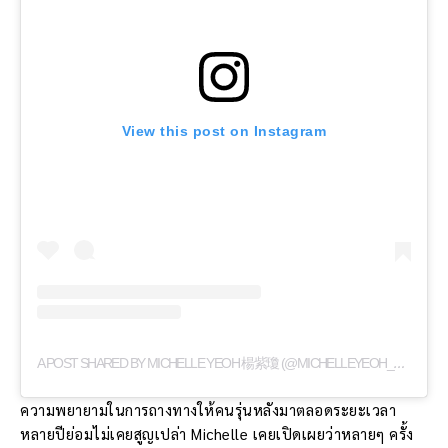
View this post on Instagram
A
POST SHARED BY MICHELLE YEOH 楊紫瓊 (@MICHELLEYEOH_OFFICIAL)
ความพยายามในการถางทางให้คนรุ่นหลังมาตลอดระยะเวลา
หลายปีย่อมไม่เคยสูญเปล่า Michelle เคยเปิดเผยว่าหลายๆ ครั้ง