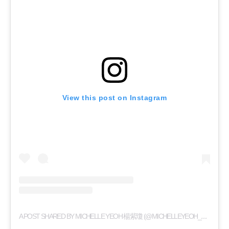
View this post on Instagram
A
POST SHARED BY MICHELLE YEOH 楊紫瓊 (@MICHELLEYEOH_OFFICIAL)