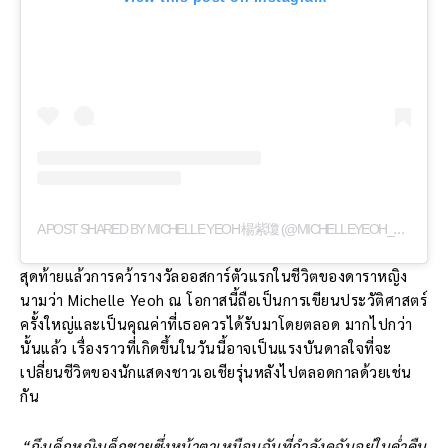
A
POST SHARED BY MICHELLE YEOH 楊紫瓊 (@MICHELLEYEOH_OFFICIAL)
สุดท้ายแล้วการคว้ารางวัลออสการ์ตัวแรกในชีวิตของดาราหญิง
นามว่า Michelle Yeoh ณ โอกาสนี้ถือเป็นการเขียนประวัติศาสตร์
ครั้งใหญ่และเป็นคุณค่าที่เธอควรได้รับมาโดยตลอด มากไปกว่า
นั้นแล้ว เรื่องราวที่เกิดขึ้นในวันนี้อาจเป็นแรงบันดาลใจที่จะ
เปลี่ยนชีวิตของนักแสดงชาวเอเชียรุ่นหลังไปตลอดกาลด้วยเช่น
กัน
“ถึงเด็กหญิงเด็กชายซึ่งหน้าตาเหมือนฉันที่กำลังดูฉันอยู่ในค่ำคืน