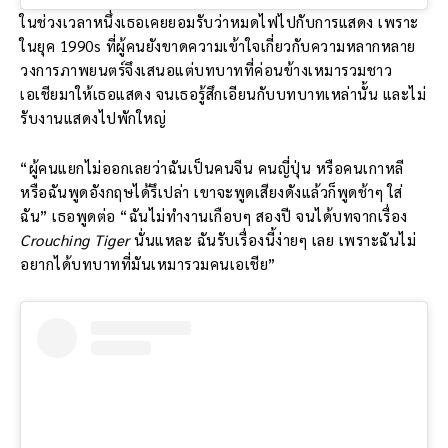
ในช่วงเวลาหนึ่งเธอเคยยอมรับว่าหมดไฟไปกับการแสดง เพราะ
ในยุค 1990s ที่ผู้คนยังขาดความเข้าใจเกี่ยวกับความหลากหลาย
วงการภาพยนตร์จึงเสนอแต่บทบาทที่ค่อนข้างเหมารวมชาว
เอเชียมาให้เธอแสดง จนเธอรู้สึกเอียนกับบทบาทเหล่านั้น และไม่
รับงานแสดงไปพักใหญ่
“ผู้คนแยกไม่ออกเลยว่าฉันเป็นคนจีน คนญี่ปุ่น หรือคนเกาหลี
หรือฉันพูดอังกฤษได้รึเปล่า เขาจะพูดเสียงดังแล้วก็พูดช้าๆ ใส่
ฉัน” เธอพูดต่อ “ฉันไม่ทำงานเกือบๆ สองปี จนได้บทจากเรื่อง
Crouching Tiger
นั่นแหละ ฉันรับเรื่องนี้ง่ายๆ เลย เพราะฉันไม่
อยากได้บทบาทที่มันเหมารวมคนเอเชีย”