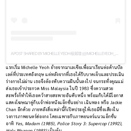
A
POST SHARED BY MICHELLE YEOH 楊紫瓊 (@MICHELLEYEOH_OFFICIAL)
แรกเริ่ม Michelle Yeoh ย้ายจากมาเลเซียเพื่อมาเรียนต่อด้านบัล
เลต์ที่ประเทศอังกฤษ แต่หลังจากที่เธอได้รับบาดเจ็บและประเมิน
ร่างกายไม่ผ่าน เธอจึงต้องพับความฝันนั้นลงไป จนกระทั่งคุณแม่
ส่งเธอเข้าประกวด Miss Malaysia ในปี 1983 ซึ่งความสวย
สะพรั่งก็ทำให้เธอคว้าสายสะพายอันดับหนึ่ง พร้อมกับได้มีโอกาส
แสดงโฆษณาคู่กับเจ้าพ่อหนังแอ็กชั่นอย่าง เฉินหลง หรือ Jackie
Chan อีกด้วย ภายหลังสิ่งเหล่านี้ก็เปิดประตูให้เธอมีชื่อเสียงใน
วงการภาพยนตร์ฮ่องกง โดยเฉพาะกับภาพยนตร์แนวแอ็กชั่น
อาทิ
Yes, Madam (1985), Police Story 3: Supercop (1992),
Holy Weapon (1993)
เป็นต้น