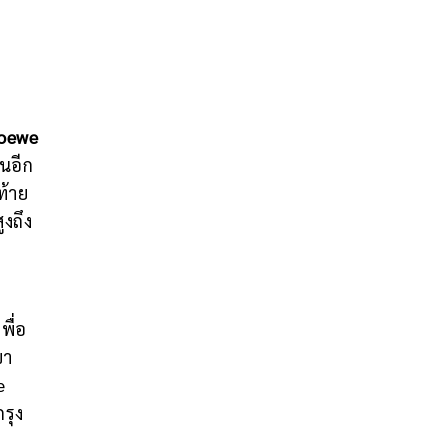
oewe
นอีก
ท้าย
งถึง
พื่อ
ขา
e
รุง