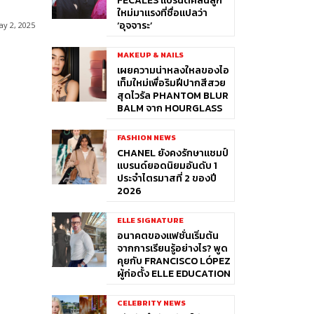
FÉCALES แบรนด์คลื่นลูก
ใหม่มาแรงที่ชื่อแปลว่า
‘อุจจาระ’
y 2, 2025
MAKEUP & NAILS
เผยความน่าหลงใหลของไอ
เท็มใหม่เพื่อริมฝีปากสีสวย
สุดไวรัล PHANTOM BLUR
BALM จาก HOURGLASS
FASHION NEWS
CHANEL ยังคงรักษาแชมป์
แบรนด์ยอดนิยมอันดับ 1
ประจำไตรมาสที่ 2 ของปี
2026
ELLE SIGNATURE
อนาคตของแฟชั่นเริ่มต้น
จากการเรียนรู้อย่างไร? พูด
คุยกับ FRANCISCO LÓPEZ
ผู้ก่อตั้ง ELLE EDUCATION
CELEBRITY NEWS