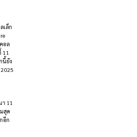
ลเล็ก
ire
ัวคอล
่ 11
ี้ยัง
n 2025
นมา 11
็มสุด
กอีก