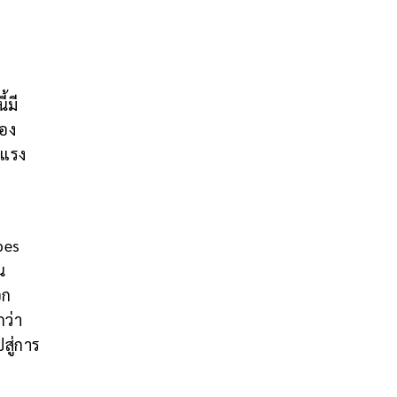
้มี
ของ
นแรง
bes
น
ีก
กว่า
สู่การ