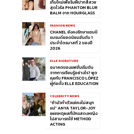
เท็มใหม่เพื่อริมฝีปากสีสวย
สุดไวรัล PHANTOM BLUR
BALM จาก HOURGLASS
FASHION NEWS
CHANEL ยังคงรักษาแชมป์
แบรนด์ยอดนิยมอันดับ 1
ประจำไตรมาสที่ 2 ของปี
2026
ELLE SIGNATURE
อนาคตของแฟชั่นเริ่มต้น
จากการเรียนรู้อย่างไร? พูด
คุยกับ FRANCISCO LÓPEZ
ผู้ก่อตั้ง ELLE EDUCATION
CELEBRITY NEWS
“ถ้ามัวทำตัวแย่คงไม่สนุก
แน่” ANYA TAYLOR-JOY
เผยเหตุผลที่นักแสดงหญิง
ไม่สามารถใช้ METHOD
ACTING