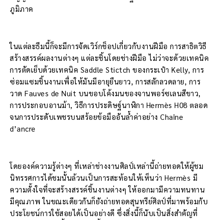
ภูมิภาค
ในแต่ละธีมนี้ก็จะมีการจัดเวิร์กช็อปเกี่ยวกับงานฝีมือ การสาธิตวิธี
สร้างสรรค์ผลงานต่างๆ แต่ละชิ้นโดยช่างฝีมือ ไม่ว่าจะด้วยเทคนิค
การตัดเย็บด้วยเทคนิค Saddle Stictch ของกระเป๋า Kelly, การ
ซ่อมแซมชิ้นงานเพื่อให้มันมีอายุยืนยาว, การสลักลวดลาย, การ
วาด Fauves de Nuit บนขอบโค้งมนของจานพอร์ซเลนสีขาว,
การประกอบอานม้า, วิธีการประดิษฐ์นาฬิกา Hermès H08 ตลอด
จนการประดับเพชรบนสร้อยข้อมืออันล้ำค่าอย่าง Chaîne
d’ancre
โดยองค์ความรู้ต่างๆ ที่เหล่าช่างงานศิลป์เหล่านี้ถ่ายทอดให้ผู้ชม
นิทรรศการได้ชมนั้นล้วนเป็นการสะท้อนให้เห็นว่า Hermès มี
ความตั้งใจที่จะสร้างสรรค์ชิ้นงานต่างๆ ให้ออกมามีความทนทาน
มีคุณภาพ ในขณะเดียวกันก็ยังถ่ายทอดสุนทรีย์ศิลป์ที่มาพร้อมกับ
ประโยชน์การใช้สอยได้เป็นอย่างดี ซึ่งสิ่งนี้ก็นับเป็นสิ่งสำคัญที่