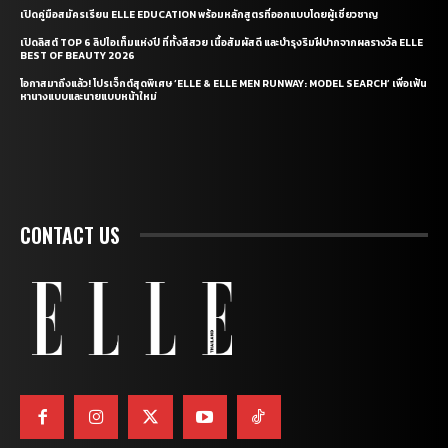
เปิดคู่มือสมัครเรียน ELLE EDUCATION พร้อมหลักสูตรที่ออกแบบโดยผู้เชี่ยวชาญ
เปิดลิสต์ TOP 6 ลิปไอเท็มแห่งปี ที่ทั้งสีสวย เนื้อสัมผัสดี และบำรุงริมฝีปากจากผลรางวัล ELLE
BEST OF BEAUTY 2026
โอกาสมาถึงแล้ว! โปรเจ็กต์สุดพิเศษ ‘ELLE & ELLE MEN RUNWAY: MODEL SEARCH’ เพื่อเฟ้น
หานางแบบและนายแบบหน้าใหม่
CONTACT US