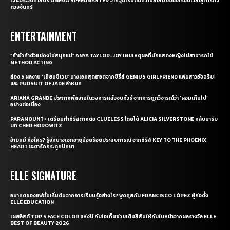
เจาะประวัติศาสตร์ OMEGA SPEEDMASTER จากจุดเริ่มต้นความล้ำสมัยของเรือนเวลาสู่ภารกิจ
ดวงจันทร์
ENTERTAINMENT
“ถ้ามัวทำตัวแย่คงไม่สนุกแน่” ANYA TAYLOR-JOY เผยเหตุผลที่นักแสดงหญิงไม่สามารถใช้
METHOD ACTING
ส่อง 5 ผลงาน ‘เถียนซีเวย’ นางเอกสุดฮอตจากซีรี่ส์ GENIUS GIRLFRIEND แฟนสาวอัจฉริยะ
และ PURSUIT OF JADE ล่าหยก
ARIANA GRANDE ประกาศพักงานในวงการหลังจบทัวร์ จากการถูกวิจารณ์ว่า ‘ผอมเกินไป’
อย่างต่อเนื่อง
PARAMOUNT+ เตรียมทำซีรี่ส์ภาคต่อ CLUELESS โดยได้ ALICIA SILVERSTONE กลับมารับ
บท CHER HOROWITZ
อ้ายหมี่ คือใคร? รู้จักนางเอกอายุน้อยร้อยประสบการณ์ จากซีรี่ส์ KEY TO THE PHOENIX
HEART ชะตารักกระดูกปักษา
ELLE SIGNATURE
อนาคตของแฟชั่นเริ่มต้นจากการเรียนรู้อย่างไร? พูดคุยกับ FRANCISCO LÓPEZ ผู้ก่อตั้ง
ELLE EDUCATION
เผยลิสต์ TOP 5 FACE COLOR แห่งปี กับไอเท็มช่วยเติมสีสันให้กับใบหน้าจากผลรางวัล ELLE
BEST OF BEAUTY 2026