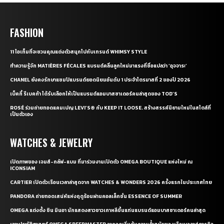
FASHION
11 ไอเท็มที่จะชวนคุณแต่งตัวสนุกไปกับเทรนด์ WHIMSY STYLE
ทำความรู้จัก MATIÈRES FÉCALES แบรนด์คลื่นลูกใหม่มาแรงที่ชื่อแปลว่า ‘อุจจาระ’
CHANEL ยังคงรักษาแชมป์แบรนด์ยอดนิยมอันดับ 1 ประจำไตรมาสที่ 2 ของปี 2026
เบ็คกี้ รีเบคก้า ได้รับเลือกให้เป็นแบรนด์แอมบาสซาเดอร์คนล่าสุดของ TOD’S
ROSÉ ร่วมถ่ายทอดแคมเปญ LEVI’S® กับ KEEP IT LOOSE. สร้างสรรค์นิยามใหม่ในสไตล์ที่
เป็นตัวเอง
WATCHES & JEWELRY
เปิดภาพของ เจมส์-กลัฟ-แบม ที่มาร่วมงานเปิดตัว OMEGA BOUTIQUE แห่งใหม่ ณ
ICONSIAM
CARTIER เปิดตัวเรือนเวลาล่าสุดจาก WATCHES & WONDERS 2026 ครั้งแรกในประเทศไทย
PANDORA ถ่ายทอดเสน่ห์แห่งฤดูร้อนผ่านคอลเล็กชั่น ESSENCE OF SUMMER
OMEGA แต่งตั้ง ชิน มินอา นักแสดงสาวชาวเกาหลีขึ้นแท่นแบรนด์แอมบาสซาเดอร์คนล่าสุด