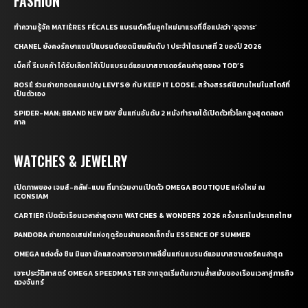
FASHION
ทำความรู้จัก MATIÈRES FÉCALES แบรนด์คลื่นลูกใหม่มาแรงที่ชื่อแปลว่า ‘อุจจาระ’
CHANEL ยังคงรักษาแชมป์แบรนด์ยอดนิยมอันดับ 1 ประจำไตรมาสที่ 2 ของปี 2026
เบ็คกี้ รีเบคก้า ได้รับเลือกให้เป็นแบรนด์แอมบาสซาเดอร์คนล่าสุดของ TOD’S
ROSÉ ร่วมถ่ายทอดแคมเปญ LEVI’S® กับ KEEP IT LOOSE. สร้างสรรค์นิยามใหม่ในสไตล์ที่
เป็นตัวเอง
SPIDER-MAN: BRAND NEW DAY ขึ้นแท่นอันดับ 2 หนังทำรายได้เปิดตัวทั่วโลกสูงสุดตลอด
กาล
WATCHES & JEWELRY
เปิดภาพของ เจมส์-กลัฟ-แบม ที่มาร่วมงานเปิดตัว OMEGA BOUTIQUE แห่งใหม่ ณ
ICONSIAM
CARTIER เปิดตัวเรือนเวลาล่าสุดจาก WATCHES & WONDERS 2026 ครั้งแรกในประเทศไทย
PANDORA ถ่ายทอดเสน่ห์แห่งฤดูร้อนผ่านคอลเล็กชั่น ESSENCE OF SUMMER
OMEGA แต่งตั้ง ชิน มินอา นักแสดงสาวชาวเกาหลีขึ้นแท่นแบรนด์แอมบาสซาเดอร์คนล่าสุด
เจาะประวัติศาสตร์ OMEGA SPEEDMASTER จากจุดเริ่มต้นความล้ำสมัยของเรือนเวลาสู่ภารกิจ
ดวงจันทร์