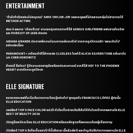
ENTERTAINMENT
“ถ้ามัวทำตัวแย่คงไม่สนุกแน่” ANYA TAYLOR-JOY เผยเหตุผลที่นักแสดงหญิงไม่สามารถใช้
METHOD ACTING
ส่อง 5 ผลงาน ‘เถียนซีเวย’ นางเอกสุดฮอตจากซีรี่ส์ GENIUS GIRLFRIEND แฟนสาวอัจฉริยะ
และ PURSUIT OF JADE ล่าหยก
ARIANA GRANDE ประกาศพักงานในวงการหลังจบทัวร์ จากการถูกวิจารณ์ว่า ‘ผอมเกินไป’
อย่างต่อเนื่อง
PARAMOUNT+ เตรียมทำซีรี่ส์ภาคต่อ CLUELESS โดยได้ ALICIA SILVERSTONE กลับมารับ
บท CHER HOROWITZ
อ้ายหมี่ คือใคร? รู้จักนางเอกอายุน้อยร้อยประสบการณ์ จากซีรี่ส์ KEY TO THE PHOENIX
HEART ชะตารักกระดูกปักษา
ELLE SIGNATURE
อนาคตของแฟชั่นเริ่มต้นจากการเรียนรู้อย่างไร? พูดคุยกับ FRANCISCO LÓPEZ ผู้ก่อตั้ง
ELLE EDUCATION
เผยลิสต์ TOP 5 FACE COLOR แห่งปี กับไอเท็มช่วยเติมสีสันให้กับใบหน้าจากผลรางวัล ELLE
BEST OF BEAUTY 2026
เปิดคู่มือสมัครเรียน ELLE EDUCATION พร้อมหลักสูตรที่ออกแบบโดยผู้เชี่ยวชาญ
เปิดลิสต์ TOP 6 ลิปไอเท็มแห่งปี ที่ทั้งสีสวย เนื้อสัมผัสดี และบำรุงริมฝีปากจากผลรางวัล ELLE