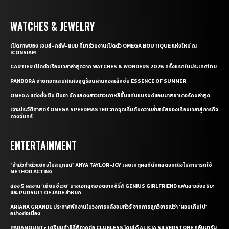
WATCHES & JEWELRY
เปิดภาพของ เจมส์-กลัฟ-แบม ที่มาร่วมงานเปิดตัว OMEGA BOUTIQUE แห่งใหม่ ณ
ICONSIAM
CARTIER เปิดตัวเรือนเวลาล่าสุดจาก WATCHES & WONDERS 2026 ครั้งแรกในประเทศไทย
PANDORA ถ่ายทอดเสน่ห์แห่งฤดูร้อนผ่านคอลเล็กชั่น ESSENCE OF SUMMER
OMEGA แต่งตั้ง ชิน มินอา นักแสดงสาวชาวเกาหลีขึ้นแท่นแบรนด์แอมบาสซาเดอร์คนล่าสุด
เจาะประวัติศาสตร์ OMEGA SPEEDMASTER จากจุดเริ่มต้นความล้ำสมัยของเรือนเวลาสู่ภารกิจ
ดวงจันทร์
ENTERTAINMENT
“ถ้ามัวทำตัวแย่คงไม่สนุกแน่” ANYA TAYLOR-JOY เผยเหตุผลที่นักแสดงหญิงไม่สามารถใช้
METHOD ACTING
ส่อง 5 ผลงาน ‘เถียนซีเวย’ นางเอกสุดฮอตจากซีรี่ส์ GENIUS GIRLFRIEND แฟนสาวอัจฉริยะ
และ PURSUIT OF JADE ล่าหยก
ARIANA GRANDE ประกาศพักงานในวงการหลังจบทัวร์ จากการถูกวิจารณ์ว่า ‘ผอมเกินไป’
อย่างต่อเนื่อง
PARAMOUNT+ เตรียมทำซีรี่ส์ภาคต่อ CLUELESS โดยได้ ALICIA SILVERSTONE กลับมารับ