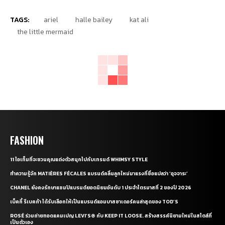
TAGS:
ariel
halle bailey
kat ali
the little mermaid
FASHION
11 ไอเท็มที่จะชวนคุณแต่งตัวสนุกไปกับเทรนด์ WHIMSY STYLE
ทำความรู้จัก MATIÈRES FÉCALES แบรนด์คลื่นลูกใหม่มาแรงที่ชื่อแปลว่า ‘อุจจาระ’
CHANEL ยังคงรักษาแชมป์แบรนด์ยอดนิยมอันดับ 1 ประจำไตรมาสที่ 2 ของปี 2026
เบ็คกี้ รีเบคก้า ได้รับเลือกให้เป็นแบรนด์แอมบาสซาเดอร์คนล่าสุดของ TOD’S
ROSÉ ร่วมถ่ายทอดแคมเปญ LEVI’S® กับ KEEP IT LOOSE. สร้างสรรค์นิยามใหม่ในสไตล์ที่
เป็นตัวเอง