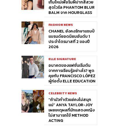
เท็มใหม่เพื่อริมฝีปากสีสวย
สุดไวรัล PHANTOM BLUR
BALM จาก HOURGLASS
FASHION NEWS
CHANEL ยังคงรักษาแชมป์
แบรนด์ยอดนิยมอันดับ 1
ประจำไตรมาสที่ 2 ของปี
2026
ELLE SIGNATURE
อนาคตของแฟชั่นเริ่มต้น
จากการเรียนรู้อย่างไร? พูด
คุยกับ FRANCISCO LÓPEZ
ผู้ก่อตั้ง ELLE EDUCATION
CELEBRITY NEWS
“ถ้ามัวทำตัวแย่คงไม่สนุก
แน่” ANYA TAYLOR-JOY
เผยเหตุผลที่นักแสดงหญิง
ไม่สามารถใช้ METHOD
ACTING