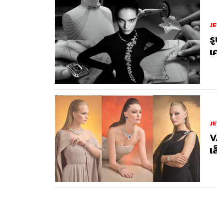
J
ร
เ
J
V
เ