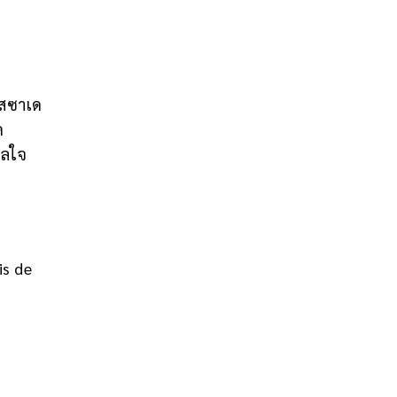
าสซาเด
ด
าลใจ
is de