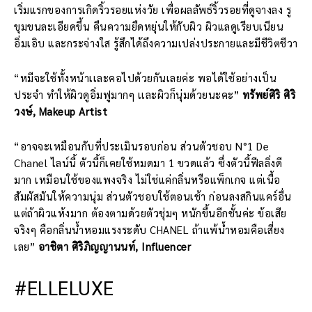
เริ่มแรกของการเกิดริ้วรอยแห่งวัย เพื่อผลลัพธ์ริ้วรอยที่ดูจางลง รู
ขุมขนละเอียดขึ้น คืนความยืดหยุ่นให้กับผิว ผิวแลดูเรียบเนียน
อิ่มเอิบ และกระจ่างใส รู้สึกได้ถึงความเปล่งประกายและมีชีวิตชีวา
“หมีจะใช้ทั้งหน้าเเละคอไปด้วยกันเลยค่ะ พอได้ใช้อย่างเป็น
ประจำ ทำให้ผิวดูอิ่มฟูมากๆ เเละผิวก็นุ่มด้วยนะคะ”
ทรัพย์ศิริ ศิริ
วงษ์, Makeup Artist
“อาจจะเหมือนกับที่ประเมินรอบก่อน ส่วนตัวชอบ N°1 De
Chanel ไลน์นี้ ตัวนี้ก็เคยใช้หมดมา 1 ขวดแล้ว ซึ่งตัวนี้ฟีลลิ่งดี
มาก เหมือนใช้ของแพงจริง ไม่ใช่แค่กลิ่นหรือแพ็กเกจ แต่เนื้อ
สัมผัสมันให้ความนุ่ม ส่วนตัวชอบใช้ตอนเช้า ก่อนลงสกินแคร์อื่น
แต่ถ้าผิวแห้งมาก ต้องตามด้วยตัวชุ่มๆ หนักขึ้นอีกชั้นค่ะ ข้อเสีย
จริงๆ คือกลิ่นน้ำหอมแรงระดับ CHANEL ถ้าแพ้น้ำหอมคือเสี่ยง
เลย”
อาชิตา ศิริภิญญานนท์, Influencer
#ELLELUXE