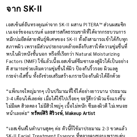
จาก SK-II
เอสเซ้นส์อันทรงคุณค่าจาก SK-II ผสาน PITERA™ ส่วนผสมซิก
เนเจอร์ของแบรนด์ และสารสกัดธรรมชาติที่ได้จากกระบวนการ
หมักบ่มยีสต์สายพันธุ์พิเศษของ SK-II ทั้งยังสามารถเข้าได้กับทุก
สภาพผิว เพราะมีส่วนประกอบคล้ายคลึงกับสารให้ความชุ่มชื่นที่
พบในผิวหนังชั้นนอก หรือที่เรียกว่า Natural Moisturizing
Factors (NMF) ใช้แล้วเนื้อเอสเซ้นส์ซึมซาบลงสู่ผิวได้เป็นอย่าง
ดี สามารถช่วยเติมความชุ่มชื่นให้ผิว ป้องกันริ้วรอย ผิวแลดู
กระจ่างใสขึ้น ทั้งยังช่วยเสริมสร้างเกราะป้องกันผิวได้อีกด้วย
“แพ็กเกจใหญ่มากๆ เป็นปริมาณที่ใช้ได้อย่างยาวนาน ประมาณ
3-4 เดือนได้เลยค่ะ เมื่อได้ใช้ไปเรื่อยๆ จะรู้สึกว่าผิวแข็งแรงขึ้น
ไม่มีผด สิวลดลง ไม่มีสิวใหญ่ๆ เนื้อไม่หนัก ซึมลงผิวดี ไม่เหนอะ
หน้าเลยค่ะ”
ทรัพย์ศิริ ศิริวงษ์, Makeup Artist
“เอสเซ้นส์ในตำนานสุดๆ ค่ะ ตัวนี้ก็ใช้มาประมาณ 2-3 ขวดแล้ว
SK-II Facial Treatment Essence ที่หลายคนชอบเพราะเด่น