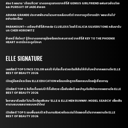
ส่อง 5 ผลงาน ‘เถียนซีเวย’ นางเอกสุดฮอตจากซีรี่ส์ GENIUS GIRLFRIEND แฟนสาวอัจฉริยะ
และ PURSUIT OF JADE ล่าหยก
ARIANA GRANDE ประกาศพักงานในวงการหลังจบทัวร์ จากการถูกวิจารณ์ว่า ‘ผอมเกินไป’
อย่างต่อเนื่อง
PARAMOUNT+ เตรียมทำซีรี่ส์ภาคต่อ CLUELESS โดยได้ ALICIA SILVERSTONE กลับมารับ
บท CHER HOROWITZ
อ้ายหมี่ คือใคร? รู้จักนางเอกอายุน้อยร้อยประสบการณ์ จากซีรี่ส์ KEY TO THE PHOENIX
HEART ชะตารักกระดูกปักษา
ELLE SIGNATURE
เผยลิสต์ TOP 5 FACE COLOR แห่งปี กับไอเท็มช่วยเติมสีสันให้กับใบหน้าจากผลรางวัล ELLE
BEST OF BEAUTY 2026
เปิดคู่มือสมัครเรียน ELLE EDUCATION พร้อมหลักสูตรที่ออกแบบโดยผู้เชี่ยวชาญ
เปิดลิสต์ TOP 6 ลิปไอเท็มแห่งปี ที่ทั้งสีสวย เนื้อสัมผัสดี และบำรุงริมฝีปากจากผลรางวัล ELLE
BEST OF BEAUTY 2026
โอกาสมาถึงแล้ว! โปรเจ็กต์สุดพิเศษ ‘ELLE & ELLE MEN RUNWAY: MODEL SEARCH’ เพื่อเฟ้น
หานางแบบและนายแบบหน้าใหม่
เปิดลิสต์ TOP 5 รองพื้นแห่งปี สร้างงานผิวสวยโดดเด่นได้ตลอดทั้งวันจากผลรางวัล ELLE
BEST OF BEAUTY 2026