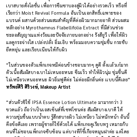
เบาสบายดั่งโลชั่น เพื่อการซึมซาบลงสู่ผิวได้อย่างรวดเร็ว หรือที่
เรียกว่า Moist Revival Formula อันเป็นเอกสิทธิ์เฉพาะของ
แบรนด์ ผสานด้วยส่วนผสมสำคัญที่ดีต่อผิวมากมายอาทิ ส่วนผสม
หลักอย่าง Myrothamnus Flabellifolia Extract ที่มีส่วนช่วย
ชะลอสัญญาณแห่งวัยและปัจจัยภายนอกอย่าง รังสียูวี เพื่อให้ผิว
แลดูกระจ่างใส เปล่งปลั่ง อิ่มเอิบ พร้อมมอบความชุ่มชื่น กระชับ
ยืดหยุ่น และเรียบเนียนให้กับผิว
“ในส่วนของตัวแพ็กเกจหมีค่อนข้างชอบมากๆ ดูดี ตั้งเเล้วเก๋มาก
ตัวเนื้อสัมผัสบางเบาไม่เหนอะหนะ ซึมเร็ว ทำให้ผิวนุ่ม ชุ่มชื่นดี
ไม่เหนียวเหนอะหนะ ผิวอิ่มฟูดีค่ะ ไม่ค่อยมีกลิ่นค่ะ เเบบนี้ดีเลย”
ทรัพย์ศิริ ศิริวงษ์, Makeup Artist
“ส่วนตัวชิใช้ IPSA Essence Lotion Ultimate มามากกว่า 3
ขวดแล้ว ถือว่าเป็นเอสเซ้นส์ที่เซฟโซนค่ะ สัมผัสบางเบาดี ให้
ความชุ่มชื่นแบบน้ำตบ รู้สึกสบายผิว ไม่เหนียว ไม่หนักหน้า อันนี้
คือข้อดีเลย เพราะผู้ชายก็ใช้ด้วยได้ แพ็กเกจดูเรียบหรู เหมาะกับ
คนที่ไม่ชอบแพ็กเกจซับซ้อน แต่บางทีก็ขี้เกียจหมุนฝาค่ะ แต่โดย