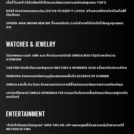
เบ็คกี้ รีเบคก้า ได้รับเลือกให้เป็นแบรนด์แอมบาสซาเดอร์คนล่าสุดของ TOD’S
ROSÉ ร่วมถ่ายทอดแคมเปญ LEVI’S® กับ KEEP IT LOOSE. สร้างสรรค์นิยามใหม่ในสไตล์ที่
เป็นตัวเอง
SPIDER-MAN: BRAND NEW DAY ขึ้นแท่นอันดับ 2 หนังทำรายได้เปิดตัวทั่วโลกสูงสุดตลอด
กาล
WATCHES & JEWELRY
เปิดภาพของ เจมส์-กลัฟ-แบม ที่มาร่วมงานเปิดตัว OMEGA BOUTIQUE แห่งใหม่ ณ
ICONSIAM
CARTIER เปิดตัวเรือนเวลาล่าสุดจาก WATCHES & WONDERS 2026 ครั้งแรกในประเทศไทย
PANDORA ถ่ายทอดเสน่ห์แห่งฤดูร้อนผ่านคอลเล็กชั่น ESSENCE OF SUMMER
OMEGA แต่งตั้ง ชิน มินอา นักแสดงสาวชาวเกาหลีขึ้นแท่นแบรนด์แอมบาสซาเดอร์คนล่าสุด
เจาะประวัติศาสตร์ OMEGA SPEEDMASTER จากจุดเริ่มต้นความล้ำสมัยของเรือนเวลาสู่ภารกิจ
ดวงจันทร์
ENTERTAINMENT
“ถ้ามัวทำตัวแย่คงไม่สนุกแน่” ANYA TAYLOR-JOY เผยเหตุผลที่นักแสดงหญิงไม่สามารถใช้
METHOD ACTING