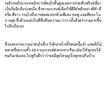
ระยิบระยับจากเทคนิกการตัดเย็บชั้นสูงและการประดับฟรินจ์ที่มา
เป็นกิมมิกอันน่าสนใจ ซึ่งทางแบรนด์เลือกใช้สีคีย์หลักอย่างสีดำ สี
ครีม สีขาว รวมไปถึงการสอดแทรกด้วยสีแดง ชมพู และสีทอง ใน
บางลุค ซึ่งล้วนแต่เป็นสีที่เสริมความแวววาวนั้นยิ่งสง่างามมากขึ้น
ไปอีกนั่นเอง
ซึ่งนอกจากความน่าสนใจที่เราได้กลายไปทั้งหมดนี้แล้ว แอลยังไม่
พลาดที่จะรวมทั้ง 64 จากแบรนด์ส่งตรงจากรันเวย์มาให้ทุกคนได้
ชมกันเช่นเคย ไปดูกันดีกว่าว่าจะมีลุคไหนถูกใจทุกคนกันบ้าง