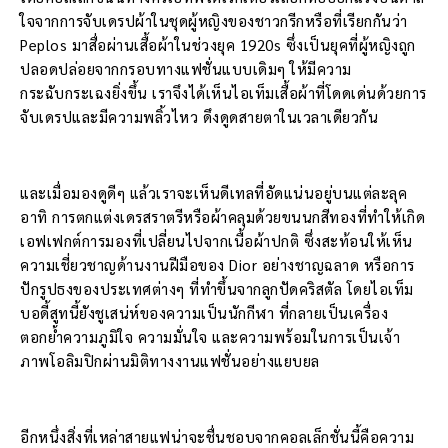
ใจจากการจับเดรปผ้าในชุดผู้หญิงของชาวกรีกหรือที่เรียกกันว่า
Peplos มาสื่อผ่านเสื้อผ้าในช่วงยุค 1920s ซึ่งเป็นยุคที่ผู้หญิงถูก
ปลอดปล่อยจากกรอบทางแฟชั่นแบบเดิมๆ ให้มีความ
กระฉับกระเฉงยิ่งขึ้น เราจึงได้เห็นไอเท็มเสื้อผ้าที่โดดเด่นด้วยการ
จับเดรปและมีความพลิ้วไหว ดึงดูดสายตาในเวลาเดียวกัน
และเมื่อมองดูดีๆ แล้วเราจะเห็นดีเทลที่อัดแน่นอยู่บนแต่ละลุค
อาทิ การตกแต่งเดรสราตรีหรือผ้าคลุมด้วยขนนกสีทองที่ทำให้เกิด
เอฟเฟกต์การมองที่เปลี่ยนไปจากเนื้อผ้าปกติ ซึ่งสะท้อนให้เห็น
ความเชี่ยวชาญด้านงานฝีมือของ Dior อย่างชาญฉลาด หรือการ
ปักรูปธงของประเทศต่างๆ ที่ทำขึ้นจากลูกปัดคริสตัล โดยไอเท็ม
บอดี้สูทนี้ยังชูเสน่ห์ของความเป็นนักกีฬา ที่กลายเป็นเครื่อง
ตอกย้ำความภูมิใจ ความมั่นใจ และความพร้อมในการเป็นเจ้า
ภาพโอลิมปิกผ่านมิติทางงานแฟชั่นอย่างแยบยล
อีกหนึ่งสิ่งที่เหล่าสายแฟน่าจะชื่นชอบจากคอลเล็กชั่นนี้คือความ