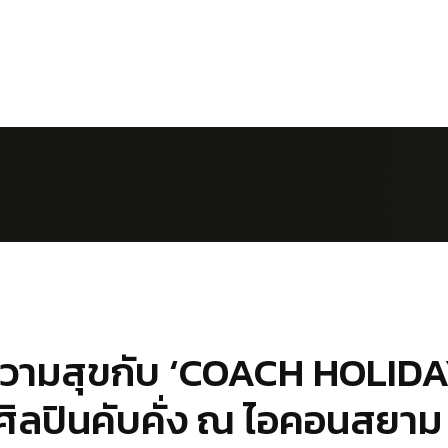
วามสุขกับ ‘COACH HOLID
ศิลปินคับคั่ง ณ ไอคอนสยาม