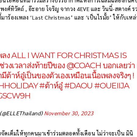
ั่นไอคอนที่มาร่วมสร้างบรรยากาศแห่งการเฉลิมฉลองกันคับค
ลู พงศ์ทิวัตถ์ , อ๊ะอาย โจริญ จากวง 4EVE และ วินนี่-สตางค์ 
่มที่มาร้องเพลง ‘Last Christmas’ และ ‘เป็นไรมั้ย’ ให้กับเห
เศษในเพลง ALL I WANT FOR CHRISTMAS IS
ช่วงเวลาส่งท้ายปีของ
@COACH
บอกเลยว่า
ีต้าห์อู๋เป็นของตัวเองเหมือนเนื้อเพลงจริงๆ !
HHOLIDAY
#ต้าห์อู๋
#DAOU
#OUEIIJA
6GSCW9H
 (@ELLEThailand)
November 30, 2023
ัดเต็มให้ทุกคนมาเข้าร่วมตลอดทั้งเดือน ไม่ว่าจะเป็น มินิ