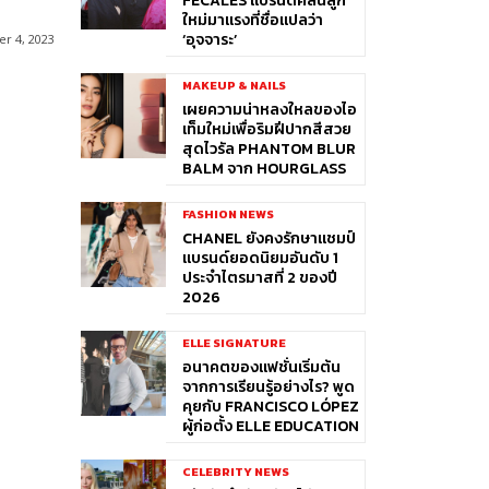
FÉCALES แบรนด์คลื่นลูก
ใหม่มาแรงที่ชื่อแปลว่า
‘อุจจาระ’
r 4, 2023
MAKEUP & NAILS
เผยความน่าหลงใหลของไอ
เท็มใหม่เพื่อริมฝีปากสีสวย
สุดไวรัล PHANTOM BLUR
BALM จาก HOURGLASS
FASHION NEWS
CHANEL ยังคงรักษาแชมป์
แบรนด์ยอดนิยมอันดับ 1
ประจำไตรมาสที่ 2 ของปี
2026
ELLE SIGNATURE
อนาคตของแฟชั่นเริ่มต้น
จากการเรียนรู้อย่างไร? พูด
คุยกับ FRANCISCO LÓPEZ
ผู้ก่อตั้ง ELLE EDUCATION
CELEBRITY NEWS