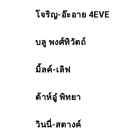
โจริญ-อ๊ะอาย 4EVE
บลู พงศ์ทิวัตถ์
มิ้ลค์-เลิฟ
ต้าห์อู๋ พิทยา
วินนี่-สตางค์