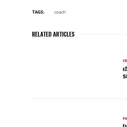
TAGS:
coach
RELATED ARTICLES
CE
เ
S
F
ป