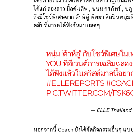
โดยภายในงานได้เหล่าศิลปินดาราผู้เป็นแฟช
ได้แก่ สองสาว มิ้ลค์-เลิฟ , นนน กรภัทร์ , บ
ถึงมีโชว์พิเศษจาก ต้าห์อู๋ พิทยา ศิลปินหนุ
คลับที่มารอได้ฟังกันแบบสดๆ
หนุ่ม ‘ต้าห์อู๋’ กับโชว์พิ
YOU ที่อีเวนต์การเฉลิมฉลอง
ได้ฟังแล้วในคริสต์มาสนี้อยากม
#ELLEREPORTS
#COAC
PIC.TWITTER.COM/FSK
— ELLE Thailand
นอกจากนี้ Coach ยังได้จัดกิจกรรมอื่นๆ แบบจ