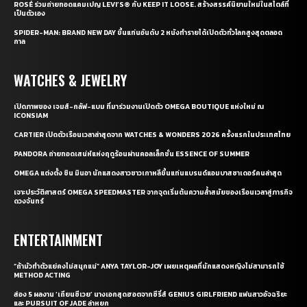
ROSÉ ร่วมถ่ายทอดแคมเปญ LEVI’S® กับ KEEP IT LOOSE. สร้างสรรค์นิยามใหม่ในสไตล์ที่
เป็นตัวเอง
SPIDER-MAN: BRAND NEW DAY ขึ้นแท่นอันดับ 2 หนังทำรายได้เปิดตัวทั่วโลกสูงสุดตลอด
กาล
WATCHES & JEWELRY
เปิดภาพของ เจมส์-กลัฟ-แบม ที่มาร่วมงานเปิดตัว OMEGA BOUTIQUE แห่งใหม่ ณ
ICONSIAM
CARTIER เปิดตัวเรือนเวลาล่าสุดจาก WATCHES & WONDERS 2026 ครั้งแรกในประเทศไทย
PANDORA ถ่ายทอดเสน่ห์แห่งฤดูร้อนผ่านคอลเล็กชั่น ESSENCE OF SUMMER
OMEGA แต่งตั้ง ชิน มินอา นักแสดงสาวชาวเกาหลีขึ้นแท่นแบรนด์แอมบาสซาเดอร์คนล่าสุด
เจาะประวัติศาสตร์ OMEGA SPEEDMASTER จากจุดเริ่มต้นความล้ำสมัยของเรือนเวลาสู่ภารกิจ
ดวงจันทร์
ENTERTAINMENT
“ถ้ามัวทำตัวแย่คงไม่สนุกแน่” ANYA TAYLOR-JOY เผยเหตุผลที่นักแสดงหญิงไม่สามารถใช้
METHOD ACTING
ส่อง 5 ผลงาน ‘เถียนซีเวย’ นางเอกสุดฮอตจากซีรี่ส์ GENIUS GIRLFRIEND แฟนสาวอัจฉริยะ
และ PURSUIT OF JADE ล่าหยก