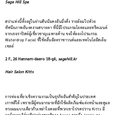
Sage Hill Spa
สปาแห่งนี้ตั้งอยู่ในย่านฮันนัมดงอันมั่งคั่ง รายล้อมไปด้วย
ทัศนียภาพอันงดงามสบายตา ที่นี่มีโปรแกรมโยคะและทรีตเมนต์
จากเธอราปิสต์ผู้เชี่ยวชาญเฉพาะด้าน ขอให้ลองโปรแกรม
Waterdrop Facial ที่ใช้คลื่นอัลตราซาวนด์และเทคโนโลยีสเต็ม
เซลล์
2 F, 26 Hannam-daero 18-gil,
sagehill.kr
Hair Salon Kitts
การท่องเที่ยวเชิงความงามเป็นธุรกิจอันสำคัญในประเทศ
เกาหลีใต้ เพราะมีผู้คนมากมายที่มักใช้ผลิตภัณฑ์แต่งหน้าและดูแล
ทรงผมแบบเดียวกับเหล่าไอดอลที่พวกเขาโปรดปราน Kitts มี
ลูกค้าจากเกิร์ลกรุ๊ปอย่างสมาชิกวง Aespa รวมถึง Jennie วง