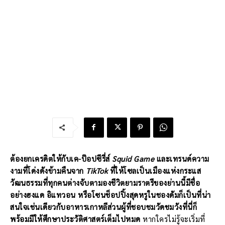
ต้องยกเครดิตให้กับเค-ป๊อปซีรี่ส์
Squid Game
และเทรนด์ความ
งามที่โด่งดังข้ามคืนจาก
TikTok
ที่ให้โซลเป็นเมืองแห่งกระแส
วัฒนธรรมที่ทุกคนต่างจับตามองชีวิตยามราตรีของย่านนี้มีชื่อ
อย่างฮงแด อิแทวอน หรือโซนช็อปปิ้งสุดหรูในชองดัมก็เป็นที่น่า
สนใจเช่นเดียวกับอาหารเกาหลีส่วนผู้ที่ชอบชมวัดชมวังที่นี่ก็
พร้อมมีให้ศึกษาประวัติศาสตร์เต็มไปหมด
หากใครไม่รู้จะเริ่มที่