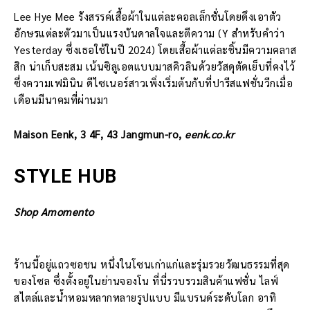
Lee Hye Mee รังสรรค์เสื้อผ้าในแต่ละคอลเล็กชั่นโดยดึงเอาตัว
อักษรแต่ละตัวมาเป็นแรงบันดาลใจและตีความ (Y สำหรับคำว่า
Yesterday ซึ่งเธอใช้ในปี 2024) โดยเสื้อผ้าแต่ละชิ้นมีความคลาส
สิก น่าเก็บสะสม เน้นซิลูเอตแบบมาสคิวลินด้วยวัสดุตัดเย็บที่คงไว้
ซึ่งความเฟมินิน ดีไซเนอร์สาวเพิ่งเริ่มต้นกับที่ปารีสแฟชั่นวีกเมื่อ
เดือนมีนาคมที่ผ่านมา
Maison Eenk, 3 4F, 43 Jangmun-ro,
eenk.co.kr
STYLE HUB
Shop Amomento
ร้านนี้อยู่แถวซอชน หนึ่งในโซนเก่าแก่และรุ่มรวยวัฒนธรรมที่สุด
ของโซล ซึ่งตั้งอยู่ในย่านจองโน ที่นี่รวบรวมสินค้าแฟชั่น ไลฟ์
สไตล์และน้ำหอมหลากหลายรูปแบบ มีแบรนด์ระดับโลก อาทิ