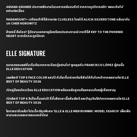
ARIANA GRANDE ประกาศพักงานในวงการหลังจบทัวร์ จากการถูกวิจารณ์ว่า ‘ผอมเกินไป’
อย่างต่อเนื่อง
PARAMOUNT+ เตรียมทำซีรี่ส์ภาคต่อ CLUELESS โดยได้ ALICIA SILVERSTONE กลับมารับ
บท CHER HOROWITZ
อ้ายหมี่ คือใคร? รู้จักนางเอกอายุน้อยร้อยประสบการณ์ จากซีรี่ส์ KEY TO THE PHOENIX
HEART ชะตารักกระดูกปักษา
ELLE SIGNATURE
อนาคตของแฟชั่นเริ่มต้นจากการเรียนรู้อย่างไร? พูดคุยกับ FRANCISCO LÓPEZ ผู้ก่อตั้ง
ELLE EDUCATION
เผยลิสต์ TOP 5 FACE COLOR แห่งปี กับไอเท็มช่วยเติมสีสันให้กับใบหน้าจากผลรางวัล ELLE
BEST OF BEAUTY 2026
เปิดคู่มือสมัครเรียน ELLE EDUCATION พร้อมหลักสูตรที่ออกแบบโดยผู้เชี่ยวชาญ
เปิดลิสต์ TOP 6 ลิปไอเท็มแห่งปี ที่ทั้งสีสวย เนื้อสัมผัสดี และบำรุงริมฝีปากจากผลรางวัล ELLE
BEST OF BEAUTY 2026
โอกาสมาถึงแล้ว! โปรเจ็กต์สุดพิเศษ ‘ELLE & ELLE MEN RUNWAY: MODEL SEARCH’ เพื่อเฟ้น
หานางแบบและนายแบบหน้าใหม่