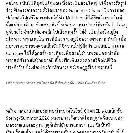
ตะโกน เน้นไปที่ชุดในลักษณะทิ้งตัวเป็นส่วนใหญ่ ไร้ซึ่งการรัดรูป
ร่าง ซึ่งตรงกับความตั้งใจแรกของ Gabrielle Chanel ในการปลด
ปล่อยสตรีสู่เสรีในการสวมใส่ ซึ่ง Matthieu ก็ได้ยึดถือมาอย่างดี
ตั้งแต่ก้าวเข้ามาที่เมซงแห่งนี้ พร้อมความแน่วแน่ที่จะสื่อว่า โอตกู
ตูร์อาจไม่จำเป็นต้องหนักไปเสียทุกครั้ง ไม่จำเป็นต้องใหญ่โต
มโหฬาร หากแต่เป็นการที่มันร่วงลงสู่เรือนร่างต่างหาก ดังนั้นเมื่อ
มองภาพรวมของคอลเล็กชั่นนี้จึงชวนให้รู้สึกว่า CHANEL Haute
Couture ไม่ได้ถูกสร้างมาเพียงเพื่อสวมใส่บนพรมแดงเท่านั้น
หากแต่ยังสวมใส่ง่ายมากยิ่งขึ้นเพื่อเติมแต่งความวิจิตให้ชีวิต
ประจำวัน ซึ่งเชื่อมโยงกับทิศทางของโอตกูตูร์ในปัจจุบันนี้
Little Black Dress สุดไอคอนิกที่เรียบง่ายขึ้น แต่ยังเปี่ยมด้วยดีเทล
หลังจากส่องแต่ละประเด็นน่าสนใจในโชว์ CHANEL คอลเล็กชั่น
Spring/Summer 2026 ผลงานการรังสรรค์โอตกูตูร์ครั้งแรกของ
Matthieu Blazy ณ กูตูร์เฮ้าส์อันเก่าแก่กว่า 111 ปีเป็นที่
เรียบร้อยแล้ว แอลก็ได้รวบรวมทั้ง 54 ลุคส่งตรงจากรันเวย์มาให้