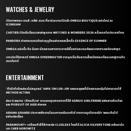
WATCHES & JEWELRY
เปิดภาพของ เจมส์-กลัฟ-แบม ที่มาร่วมงานเปิดตัว OMEGA BOUTIQUE แห่งใหม่ ณ
ICONSIAM
CARTIER เปิดตัวเรือนเวลาล่าสุดจาก WATCHES & WONDERS 2026 ครั้งแรกในประเทศไทย
PANDORA ถ่ายทอดเสน่ห์แห่งฤดูร้อนผ่านคอลเล็กชั่น ESSENCE OF SUMMER
OMEGA แต่งตั้ง ชิน มินอา นักแสดงสาวชาวเกาหลีขึ้นแท่นแบรนด์แอมบาสซาเดอร์คนล่าสุด
เจาะประวัติศาสตร์ OMEGA SPEEDMASTER จากจุดเริ่มต้นความล้ำสมัยของเรือนเวลาสู่ภารกิจ
ดวงจันทร์
ENTERTAINMENT
“ถ้ามัวทำตัวแย่คงไม่สนุกแน่” ANYA TAYLOR-JOY เผยเหตุผลที่นักแสดงหญิงไม่สามารถใช้
METHOD ACTING
ส่อง 5 ผลงาน ‘เถียนซีเวย’ นางเอกสุดฮอตจากซีรี่ส์ GENIUS GIRLFRIEND แฟนสาวอัจฉริยะ
และ PURSUIT OF JADE ล่าหยก
ARIANA GRANDE ประกาศพักงานในวงการหลังจบทัวร์ จากการถูกวิจารณ์ว่า ‘ผอมเกินไป’
อย่างต่อเนื่อง
PARAMOUNT+ เตรียมทำซีรี่ส์ภาคต่อ CLUELESS โดยได้ ALICIA SILVERSTONE กลับมารับ
บท CHER HOROWITZ