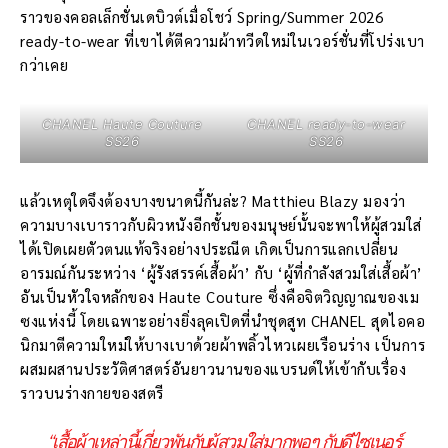
ราวของคอลเล็กชั่นเดบิวต์เมื่อโชว์ Spring/Summer 2026
ready-to-wear ที่เขาได้ตีความผ้าทวีดใหม่ในเวอร์ชั่นที่โปร่งเบา
กว่าเคย
CHANEL Haute Couture
CHANEL ready-to-wear
SS26
SS26
แล้วเหตุใดจึงต้องบางขนาดนี้กันล่ะ? Matthieu Blazy มองว่า
ความบางเบาราวกับผิวหนังอีกชั้นของมนุษย์นั้นจะพาให้ผู้สวมใส่
ได้เปิดเผยตัวตนแท้จริงอย่างประณีต เกิดเป็นการแลกเปลี่ยน
อารมณ์กันระหว่าง ‘ผู้รังสรรค์เสื้อผ้า’ กับ ‘ผู้ที่กำลังสวมใส่เสื้อผ้า’
อันเป็นหัวใจหลักของ Haute Couture ซึ่งคือจิตวิญญาณของเม
ซงแห่งนี้ โดยเฉพาะอย่างยิ่งลุคเปิดที่นำชุดสูท CHANEL สุดไอคอ
นิกมาตีความใหม่ให้บางเบาด้วยผ้าพลิ้วไหวเผยเรือนร่าง เป็นการ
ผสมผสานประวัติศาสตร์อันยาวนานของแบรนด์ให้เข้ากับเรื่อง
ราวบนร่างกายของสตรี
“เสื้อผ้าเหล่านี้เกี่ยวพันกับผู้สวมใส่มากพอๆ กับดีไซเนอร์