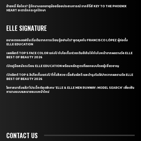
อ้ายหมี่ คือใคร? รู้จักนางเอกอายุน้อยร้อยประสบการณ์ จากซีรี่ส์ KEY TO THE PHOENIX
HEART ชะตารักกระดูกปักษา
ELLE SIGNATURE
อนาคตของแฟชั่นเริ่มต้นจากการเรียนรู้อย่างไร? พูดคุยกับ FRANCISCO LÓPEZ ผู้ก่อตั้ง
ELLE EDUCATION
เผยลิสต์ TOP 5 FACE COLOR แห่งปี กับไอเท็มช่วยเติมสีสันให้กับใบหน้าจากผลรางวัล ELLE
BEST OF BEAUTY 2026
เปิดคู่มือสมัครเรียน ELLE EDUCATION พร้อมหลักสูตรที่ออกแบบโดยผู้เชี่ยวชาญ
เปิดลิสต์ TOP 6 ลิปไอเท็มแห่งปี ที่ทั้งสีสวย เนื้อสัมผัสดี และบำรุงริมฝีปากจากผลรางวัล ELLE
BEST OF BEAUTY 2026
โอกาสมาถึงแล้ว! โปรเจ็กต์สุดพิเศษ ‘ELLE & ELLE MEN RUNWAY: MODEL SEARCH’ เพื่อเฟ้น
หานางแบบและนายแบบหน้าใหม่
CONTACT US