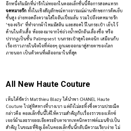
อีกหนึ่งกิมมิกที่น่ารักไม่หยอกในคอลเล็กชั่นนี้คือการสอดแทรก
จดหมายรัก
ทั้งในเชิงสัญลักษณ์ทางอารมณ์ผ่านทักษะการตัดเย็บ
ชั้นสูง ถ่ายทอดถึงความใส่ใจอันเปี่ยมล้น รวมไปถึงจดหมายรัก
‘ของจริง’ ที่ทำจากผ้าไหมมัสลิน และสอดไว้ในกระเป๋า เย็บไว้
ด้านในตัวเสื้อ ห้อยลงมาจากโซ่ถ่วงน้ำหนักอันเลื่องชื่อ หรือ
ปรากฏเป็นชั้น Palimpsest บนกระเป๋าสุดไอคอนิก เสมือนกับ
เรื่องราวภายในจิตใจที่ค่อยๆ ถูกเผยออกมาสู่สายตาของโลก
ภายนอก เป็นตัวตนที่ผลิออกมาในที่สุด
All New Haute Couture
เห็นได้ชัดว่า Matthieu Blazy ได้นำพา CHANEL Haute
Couture ไปสู่ทิศทางที่บางเบา แต่ยังไม่ละทิ้งซึ่งความประณีต
กล่าวคือ คอลเล็กชั่นนี้ได้ให้ความสำคัญกับเรื่องราวของเท็กซ์
เจอร์ผ้าและรายละเอียดระยิบตาจากเทคนิกคราฟต์แมนชิปเป็น
สำคัญ ในขณะที่ซิลูเอ็ตในคอลเล็กชั่นนี้กลับมีความเรียบง่าย ไม่