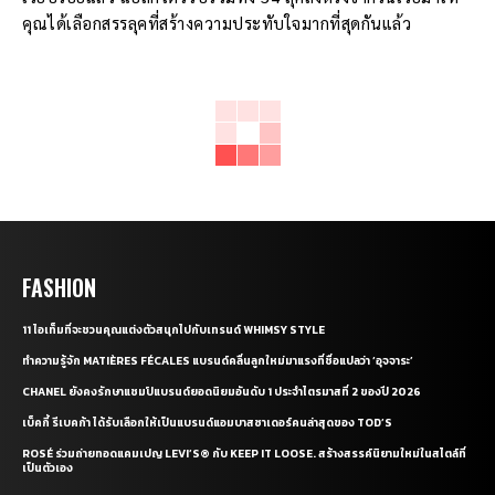
คุณได้เลือกสรรลุคที่สร้างความประทับใจมากที่สุดกันแล้ว
FASHION
11 ไอเท็มที่จะชวนคุณแต่งตัวสนุกไปกับเทรนด์ WHIMSY STYLE
ทำความรู้จัก MATIÈRES FÉCALES แบรนด์คลื่นลูกใหม่มาแรงที่ชื่อแปลว่า ‘อุจจาระ’
CHANEL ยังคงรักษาแชมป์แบรนด์ยอดนิยมอันดับ 1 ประจำไตรมาสที่ 2 ของปี 2026
เบ็คกี้ รีเบคก้า ได้รับเลือกให้เป็นแบรนด์แอมบาสซาเดอร์คนล่าสุดของ TOD’S
ROSÉ ร่วมถ่ายทอดแคมเปญ LEVI’S® กับ KEEP IT LOOSE. สร้างสรรค์นิยามใหม่ในสไตล์ที่
เป็นตัวเอง