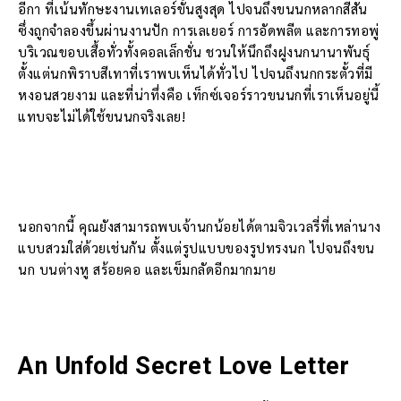
อีกา ที่เน้นทักษะงานเทเลอร์ขั้นสูงสุด ไปจนถึงขนนกหลากสีสัน
ซึ่งถูกจำลองขึ้นผ่านงานปัก การเลเยอร์ การอัดพลีต และการทอพู่
บริเวณขอบเสื้อทั่วทั้งคอลเล็กชั่น ชวนให้นึกถึงฝูงนกนานาพันธุ์
ตั้งแต่นกพิราบสีเทาที่เราพบเห็นได้ทั่วไป ไปจนถึงนกกระตั้วที่มี
หงอนสวยงาม และที่น่าทึ่งคือ เท็กซ์เจอร์ราวขนนกที่เราเห็นอยู่นี้
แทบจะไม่ได้ใช้ขนนกจริงเลย!
นอกจากนี้ คุณยังสามารถพบเจ้านกน้อยได้ตามจิวเวลรี่ที่เหล่านาง
แบบสวมใส่ด้วยเช่นกัน ตั้งแต่รูปแบบของรูปทรงนก ไปจนถึงขน
นก บนต่างหู สร้อยคอ และเข็มกลัดอีกมากมาย
An Unfold Secret Love Letter