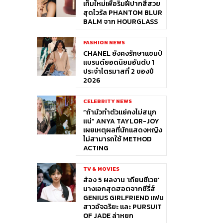
เท็มใหม่เพื่อริมฝีปากสีสวย
สุดไวรัล PHANTOM BLUR
BALM จาก HOURGLASS
FASHION NEWS
CHANEL ยังคงรักษาแชมป์
แบรนด์ยอดนิยมอันดับ 1
ประจำไตรมาสที่ 2 ของปี
2026
CELEBRITY NEWS
“ถ้ามัวทำตัวแย่คงไม่สนุก
แน่” ANYA TAYLOR-JOY
เผยเหตุผลที่นักแสดงหญิง
ไม่สามารถใช้ METHOD
ACTING
TV & MOVIES
ส่อง 5 ผลงาน ‘เถียนซีเวย’
นางเอกสุดฮอตจากซีรี่ส์
GENIUS GIRLFRIEND แฟน
สาวอัจฉริยะ และ PURSUIT
OF JADE ล่าหยก