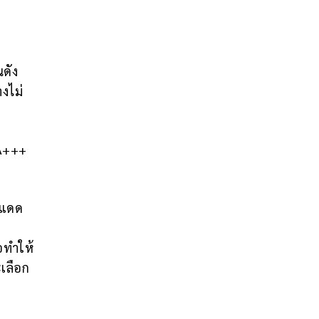
นดัง
งไม่
ันแดด
อทำให้
ะเลือก