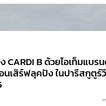
อง CARDI B ด้วยไอเท็มแบรน
เสิร์ฟลุคปัง ในปารีสกูตูร์ว
5
Ju