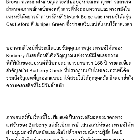
Brown ที่เพิ่มมิติให้กับลุคด้วยสีสันอบอุ่น ขณะที่ ญาดา วิลลาเรจ
ถ่ายทอดภาพลักษณ์ของหญิงสาวที่ทั้งอ่อนหวานและทรงพลังใน
เทรนช์โค้ตยาวผ้ากาบาร์ดีนสี Skylark Beige และ เทรนช์โค้ตรุ่น
Castleford สี Juniper Green ซึ่งช่วยเสริมเสน่ห์แบบไร้กาลเวลา
นอกจากดีไซน์ที่ประณีตและวัสดุคุณภาพสูง เทรนช์โค้ตของ
Burberry ยังสะท้อนถึงจิตวิญญาณแห่งงานฝีมือและความ
พิถีพิถันของแบรนด์ที่สืบทอดมายาวนานกว่า 168 ปี รายละเอียด
สำคัญอย่าง Burberry Check ที่ปรากฏบนซับในของเทรนช์โค้ต
รวมถึงซิลูเอตที่ถูกออกแบบมาให้สวมใส่ได้ทุกยุคสมัย ยิ่งตอกย้ำถึง
ความคลาสสิกที่ไม่มีวันล้าสมัย
ภาพยนตร์สั้นเรื่องนี้ไม่เพียงแต่เป็นการเฉลิมฉลองมรดกทาง
แฟชั่นของ Burberry แต่ยังเป็นการนำเสนอเสน่ห์ของ เทรนช์โค้ท
ผ่านมุมมองที่ทันสมัยและเต็มไปด้วยอารมณ์ความรู้สึก โดยมี
ไบรท์ วชิรวิชญ์ และ ญาดา วิลลาเรจ เป็นผู้ถ่ายทอดความงาม