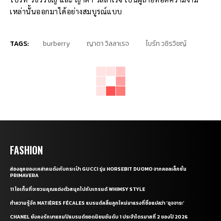
เหล่านั้นออกมาได้อย่างสมบูรณ์แบบ
TAGS:
burberry
ญาดา วิลลาเรจ
ไบร์ท วชิรวิชญ์
FASHION
ส่องลุคของเหล่าคนดังกับกระเป๋า GUCCI รุ่น HORSEBIT DUOMO จากคอลเล็กชั่น
PRIMAVERA
11 ไอเท็มที่จะชวนคุณแต่งตัวสนุกไปกับเทรนด์ WHIMSY STYLE
ทำความรู้จัก MATIÈRES FÉCALES แบรนด์คลื่นลูกใหม่มาแรงที่ชื่อแปลว่า ‘อุจจาระ’
CHANEL ยังคงรักษาแชมป์แบรนด์ยอดนิยมอันดับ 1 ประจำไตรมาสที่ 2 ของปี 2026