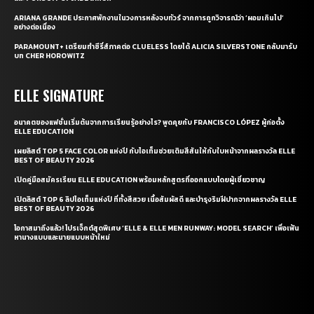
ARIANA GRANDE ประกาศพักงานในวงการหลังจบทัวร์ จากการถูกวิจารณ์ว่า ‘ผอมเกินไป’
อย่างต่อเนื่อง
PARAMOUNT+ เตรียมทำซีรี่ส์ภาคต่อ CLUELESS โดยได้ ALICIA SILVERSTONE กลับมารับ
บท CHER HOROWITZ
ELLE SIGNATURE
อนาคตของแฟชั่นเริ่มต้นจากการเรียนรู้อย่างไร? พูดคุยกับ FRANCISCO LÓPEZ ผู้ก่อตั้ง
ELLE EDUCATION
เผยลิสต์ TOP 5 FACE COLOR แห่งปี กับไอเท็มช่วยเติมสีสันให้กับใบหน้าจากผลรางวัล ELLE
BEST OF BEAUTY 2026
เปิดคู่มือสมัครเรียน ELLE EDUCATION พร้อมหลักสูตรที่ออกแบบโดยผู้เชี่ยวชาญ
เปิดลิสต์ TOP 6 ลิปไอเท็มแห่งปี ที่ทั้งสีสวย เนื้อสัมผัสดี และบำรุงริมฝีปากจากผลรางวัล ELLE
BEST OF BEAUTY 2026
โอกาสมาถึงแล้ว! โปรเจ็กต์สุดพิเศษ ‘ELLE & ELLE MEN RUNWAY: MODEL SEARCH’ เพื่อเฟ้น
หานางแบบและนายแบบหน้าใหม่