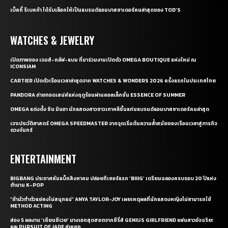
เบ็คกี้ รีเบคก้า ได้รับเลือกให้เป็นแบรนด์แอมบาสซาเดอร์คนล่าสุดของ TOD’S
WATCHES & JEWELRY
เปิดภาพของ เจมส์-กลัฟ-แบม ที่มาร่วมงานเปิดตัว OMEGA BOUTIQUE แห่งใหม่ ณ
ICONSIAM
CARTIER เปิดตัวเรือนเวลาล่าสุดจาก WATCHES & WONDERS 2026 ครั้งแรกในประเทศไทย
PANDORA ถ่ายทอดเสน่ห์แห่งฤดูร้อนผ่านคอลเล็กชั่น ESSENCE OF SUMMER
OMEGA แต่งตั้ง ชิน มินอา นักแสดงสาวชาวเกาหลีขึ้นแท่นแบรนด์แอมบาสซาเดอร์คนล่าสุด
เจาะประวัติศาสตร์ OMEGA SPEEDMASTER จากจุดเริ่มต้นความล้ำสมัยของเรือนเวลาสู่ภารกิจ
ดวงจันทร์
ENTERTAINMENT
BIGBANG ประกาศคัมแบ็กสิงหาคม ปล่อยทีเซอร์แรก ‘BIIIG’ เตรียมฉลองครบรอบ 20 ปีแห่ง
ตำนาน K-POP
“ถ้ามัวทำตัวแย่คงไม่สนุกแน่” ANYA TAYLOR-JOY เผยเหตุผลที่นักแสดงหญิงไม่สามารถใช้
METHOD ACTING
ส่อง 5 ผลงาน ‘เถียนซีเวย’ นางเอกสุดฮอตจากซีรี่ส์ GENIUS GIRLFRIEND แฟนสาวอัจฉริยะ
และ PURSUIT OF JADE ล่าหยก