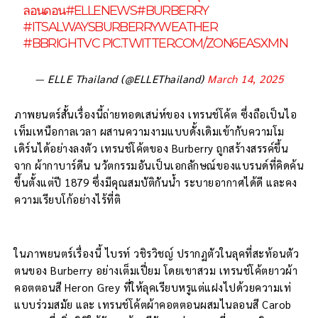
ลอนดอน
#ELLENEWS
#BURBERRY
#ITSALWAYSBURBERRYWEATHER
#BBRIGHTVC
PIC.TWITTER.COM/ZON6EASXMN
— ELLE Thailand (@ELLEThailand)
March 14, 2025
ภาพยนตร์สั้นเรื่องนี้ถ่ายทอดเสน่ห์ของ เทรนช์โค้ต ซึ่งถือเป็นไอ
เท็มเหนือกาลเวลา ผสานความงามแบบดั้งเดิมเข้ากับความโม
เดิร์นได้อย่างลงตัว เทรนช์โค้ตของ Burberry ถูกสร้างสรรค์ขึ้น
จาก ผ้ากาบาร์ดีน นวัตกรรมอันเป็นเอกลักษณ์ของแบรนด์ที่คิดค้น
ขึ้นตั้งแต่ปี 1879 ซึ่งมีคุณสมบัติกันน้ำ ระบายอากาศได้ดี และคง
ความเรียบโก้อย่างไร้ที่ติ
ในภาพยนตร์เรื่องนี้ ไบรท์ วชิรวิชญ์ ปรากฏตัวในลุคที่สะท้อนตัว
ตนของ Burberry อย่างเต็มเปี่ยม โดยเขาสวม เทรนช์โค้ตยาวผ้า
คอตตอนสี Heron Grey ที่ให้ลุคเรียบหรูแต่แฝงไปด้วยความเท่
แบบร่วมสมัย และ เทรนช์โค้ตผ้าคอตตอนผสมไนลอนสี Carob