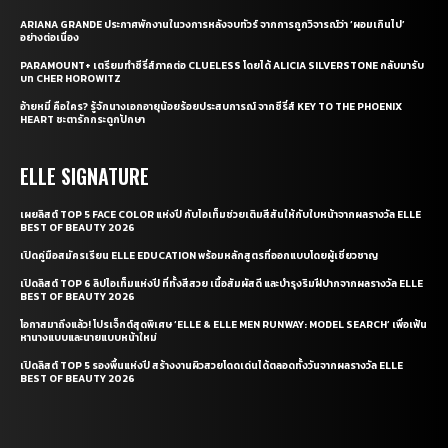
ARIANA GRANDE ประกาศพักงานในวงการหลังจบทัวร์ จากการถูกวิจารณ์ว่า ‘ผอมเกินไป’
อย่างต่อเนื่อง
PARAMOUNT+ เตรียมทำซีรี่ส์ภาคต่อ CLUELESS โดยได้ ALICIA SILVERSTONE กลับมารับ
บท CHER HOROWITZ
อ้ายหมี่ คือใคร? รู้จักนางเอกอายุน้อยร้อยประสบการณ์ จากซีรี่ส์ KEY TO THE PHOENIX
HEART ชะตารักกระดูกปักษา
ELLE SIGNATURE
เผยลิสต์ TOP 5 FACE COLOR แห่งปี กับไอเท็มช่วยเติมสีสันให้กับใบหน้าจากผลรางวัล ELLE
BEST OF BEAUTY 2026
เปิดคู่มือสมัครเรียน ELLE EDUCATION พร้อมหลักสูตรที่ออกแบบโดยผู้เชี่ยวชาญ
เปิดลิสต์ TOP 6 ลิปไอเท็มแห่งปี ที่ทั้งสีสวย เนื้อสัมผัสดี และบำรุงริมฝีปากจากผลรางวัล ELLE
BEST OF BEAUTY 2026
โอกาสมาถึงแล้ว! โปรเจ็กต์สุดพิเศษ ‘ELLE & ELLE MEN RUNWAY: MODEL SEARCH’ เพื่อเฟ้น
หานางแบบและนายแบบหน้าใหม่
เปิดลิสต์ TOP 5 รองพื้นแห่งปี สร้างงานผิวสวยโดดเด่นได้ตลอดทั้งวันจากผลรางวัล ELLE
BEST OF BEAUTY 2026