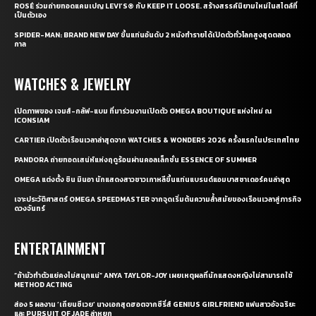
ROSÉ ร่วมถ่ายทอดแคมเปญ LEVI’S® กับ KEEP IT LOOSE. สร้างสรรค์นิยามใหม่ในสไตล์ที่
เป็นตัวเอง
SPIDER-MAN: BRAND NEW DAY ขึ้นแท่นอันดับ 2 หนังทำรายได้เปิดตัวทั่วโลกสูงสุดตลอด
กาล
WATCHES & JEWELRY
เปิดภาพของ เจมส์-กลัฟ-แบม ที่มาร่วมงานเปิดตัว OMEGA BOUTIQUE แห่งใหม่ ณ
ICONSIAM
CARTIER เปิดตัวเรือนเวลาล่าสุดจาก WATCHES & WONDERS 2026 ครั้งแรกในประเทศไทย
PANDORA ถ่ายทอดเสน่ห์แห่งฤดูร้อนผ่านคอลเล็กชั่น ESSENCE OF SUMMER
OMEGA แต่งตั้ง ชิน มินอา นักแสดงสาวชาวเกาหลีขึ้นแท่นแบรนด์แอมบาสซาเดอร์คนล่าสุด
เจาะประวัติศาสตร์ OMEGA SPEEDMASTER จากจุดเริ่มต้นความล้ำสมัยของเรือนเวลาสู่ภารกิจ
ดวงจันทร์
ENTERTAINMENT
“ถ้ามัวทำตัวแย่คงไม่สนุกแน่” ANYA TAYLOR-JOY เผยเหตุผลที่นักแสดงหญิงไม่สามารถใช้
METHOD ACTING
ส่อง 5 ผลงาน ‘เถียนซีเวย’ นางเอกสุดฮอตจากซีรี่ส์ GENIUS GIRLFRIEND แฟนสาวอัจฉริยะ
และ PURSUIT OF JADE ล่าหยก