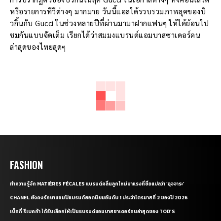
หรือรายการทีวีต่างๆ มากมาย วันนี้แอลได้รวบรวมภาพลุคของบิ
วกิ้นกับ Gucci ในช่วงหลายปีที่ผ่านมามาฝากแฟนๆ ให้ได้ย้อนไป
ชมกันแบบจัดเต็ม เรียกได้ว่าสมมงแบรนด์แอมบาสซาเดอร์คน
ล่าสุดของไทยสุดๆ
FASHION
ทำความรู้จัก MATIÈRES FÉCALES แบรนด์คลื่นลูกใหม่มาแรงที่ชื่อแปลว่า ‘อุจจาระ’
CHANEL ยังคงรักษาแชมป์แบรนด์ยอดนิยมอันดับ 1 ประจำไตรมาสที่ 2 ของปี 2026
เบ็คกี้ รีเบคก้า ได้รับเลือกให้เป็นแบรนด์แอมบาสซาเดอร์คนล่าสุดของ TOD’S