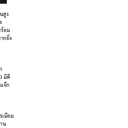
นสูง
ง
พร้อม
ากยิ่ง
าก
 มิติ
 แจ็ก
รเมียม
งาน