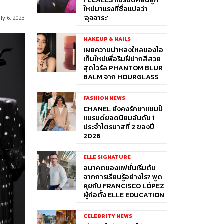
FÉCALES แบรนด์คลื่นลูก
ใหม่มาแรงที่ชื่อแปลว่า
‘อุจจาระ’
uly 6, 2023
MAKEUP & NAILS
เผยความน่าหลงใหลของไอ
เท็มใหม่เพื่อริมฝีปากสีสวย
สุดไวรัล PHANTOM BLUR
BALM จาก HOURGLASS
FASHION NEWS
CHANEL ยังคงรักษาแชมป์
แบรนด์ยอดนิยมอันดับ 1
ประจำไตรมาสที่ 2 ของปี
2026
ELLE SIGNATURE
อนาคตของแฟชั่นเริ่มต้น
จากการเรียนรู้อย่างไร? พูด
คุยกับ FRANCISCO LÓPEZ
ผู้ก่อตั้ง ELLE EDUCATION
CELEBRITY NEWS