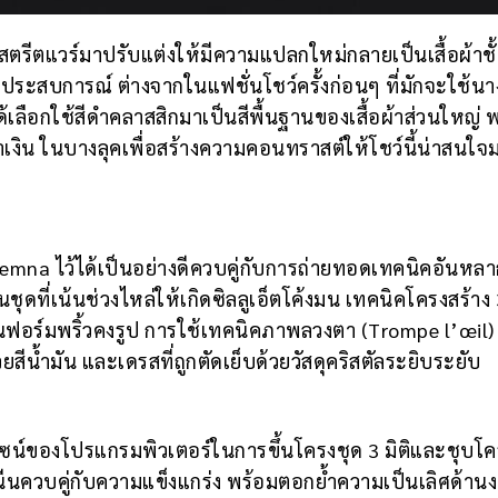
ตรีตแวร์มาปรับแต่งให้มีความแปลกใหม่กลายเป็นเสื้อผ้าชั้
กประสบการณ์ ต่างจากในแฟชั่นโชว์ครั้งก่อนๆ ที่มักจะใช้นา
อกใช้สีดำคลาสสิกมาเป็นสีพื้นฐานของเสื้อผ้าส่วนใหญ่ 
้ำเงิน ในบางลุคเพื่อสร้างความคอนทราสต์ให้โชว์นี้น่าสนใจม
 Demna ไว้ได้เป็นอย่างดีควบคู่กับการถ่ายทอดเทคนิคอันหล
ดที่เน้นช่วงไหล่ให้เกิดซิลลูเอ็ตโค้งมน เทคนิคโครงสร้าง 3
ป็นฟอร์มพริ้วคงรูป การใช้เทคนิคภาพลวงตา (Trompe l’œil)
ีน้ำมัน และเดรสที่ถูกตัดเย็บด้วยวัสดุคริสตัลระยิบระยับ
ีไซน์ของโปรแกรมพิวเตอร์ในการขึ้นโครงชุด 3 มิติและชุบโค
มินีนควบคู่กับความแข็งแกร่ง พร้อมตอกย้ำความเป็นเลิศด้าน