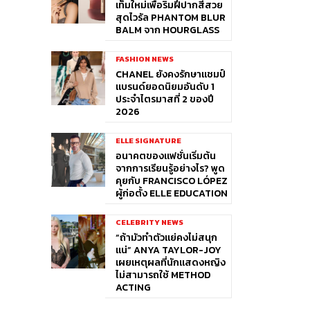
เท็มใหม่เพื่อริมฝีปากสีสวย
สุดไวรัล PHANTOM BLUR
BALM จาก HOURGLASS
FASHION NEWS
CHANEL ยังคงรักษาแชมป์
แบรนด์ยอดนิยมอันดับ 1
ประจำไตรมาสที่ 2 ของปี
2026
ELLE SIGNATURE
อนาคตของแฟชั่นเริ่มต้น
จากการเรียนรู้อย่างไร? พูด
คุยกับ FRANCISCO LÓPEZ
ผู้ก่อตั้ง ELLE EDUCATION
CELEBRITY NEWS
“ถ้ามัวทำตัวแย่คงไม่สนุก
แน่” ANYA TAYLOR-JOY
เผยเหตุผลที่นักแสดงหญิง
ไม่สามารถใช้ METHOD
ACTING