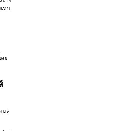
ใจแทบ
่อย
์
ย แต่
น