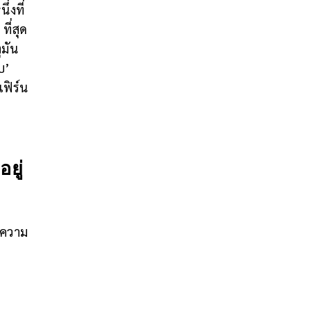
่งที่
ที่สุด
ุมัน
บ’
ฟิร์น
ยู่
 ความ