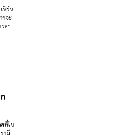
เฟิร์น
ยากจะ
ีเวลา
าก
าสที่ใบ
รามี