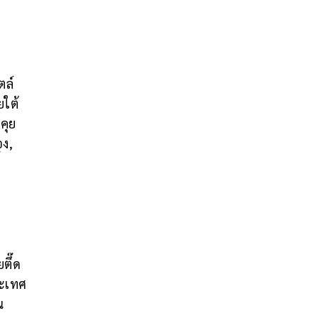
ตล์
ยใต้
คุย
อง,
้
ตึ๊ด
ระเทศ
น