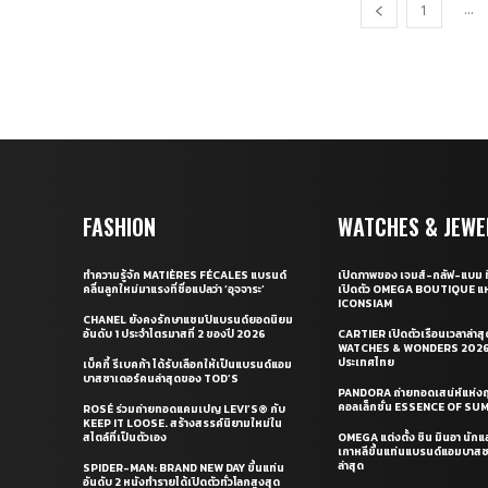
...
1
FASHION
WATCHES & JEWE
ทำความรู้จัก MATIÈRES FÉCALES แบรนด์
เปิดภาพของ เจมส์-กลัฟ-แบม ท
คลื่นลูกใหม่มาแรงที่ชื่อแปลว่า ‘อุจจาระ’
เปิดตัว OMEGA BOUTIQUE แห
ICONSIAM
CHANEL ยังคงรักษาแชมป์แบรนด์ยอดนิยม
อันดับ 1 ประจำไตรมาสที่ 2 ของปี 2026
CARTIER เปิดตัวเรือนเวลาล่าส
WATCHES & WONDERS 2026 
ประเทศไทย
เบ็คกี้ รีเบคก้า ได้รับเลือกให้เป็นแบรนด์แอม
บาสซาเดอร์คนล่าสุดของ TOD’S
PANDORA ถ่ายทอดเสน่ห์แห่งฤ
คอลเล็กชั่น ESSENCE OF S
ROSÉ ร่วมถ่ายทอดแคมเปญ LEVI’S® กับ
KEEP IT LOOSE. สร้างสรรค์นิยามใหม่ใน
สไตล์ที่เป็นตัวเอง
OMEGA แต่งตั้ง ชิน มินอา นัก
เกาหลีขึ้นแท่นแบรนด์แอมบาส
ล่าสุด
SPIDER-MAN: BRAND NEW DAY ขึ้นแท่น
อันดับ 2 หนังทำรายได้เปิดตัวทั่วโลกสูงสุด