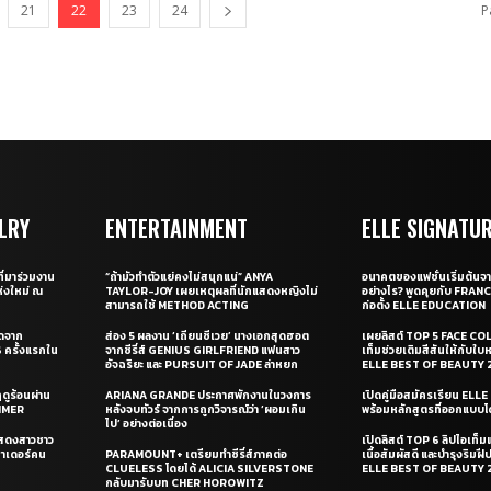
21
22
23
24
P
LRY
ENTERTAINMENT
ELLE SIGNATU
ี่มาร่วมงาน
“ถ้ามัวทำตัวแย่คงไม่สนุกแน่” ANYA
อนาคตของแฟชั่นเริ่มต้นจา
่งใหม่ ณ
TAYLOR-JOY เผยเหตุผลที่นักแสดงหญิงไม่
อย่างไร? พูดคุยกับ FRAN
สามารถใช้ METHOD ACTING
ก่อตั้ง ELLE EDUCATION
ุดจาก
ส่อง 5 ผลงาน ‘เถียนซีเวย’ นางเอกสุดฮอต
เผยลิสต์ TOP 5 FACE COL
ครั้งแรกใน
จากซีรี่ส์ GENIUS GIRLFRIEND แฟนสาว
เท็มช่วยเติมสีสันให้กับใบ
อัจฉริยะ และ PURSUIT OF JADE ล่าหยก
ELLE BEST OF BEAUTY 
ดูร้อนผ่าน
ARIANA GRANDE ประกาศพักงานในวงการ
เปิดคู่มือสมัครเรียน EL
UMMER
หลังจบทัวร์ จากการถูกวิจารณ์ว่า ‘ผอมเกิน
พร้อมหลักสูตรที่ออกแบบโด
ไป’ อย่างต่อเนื่อง
แสดงสาวชาว
เปิดลิสต์ TOP 6 ลิปไอเท็มแห
ซาเดอร์คน
PARAMOUNT+ เตรียมทำซีรี่ส์ภาคต่อ
เนื้อสัมผัสดี และบำรุงริม
CLUELESS โดยได้ ALICIA SILVERSTONE
ELLE BEST OF BEAUTY 
กลับมารับบท CHER HOROWITZ