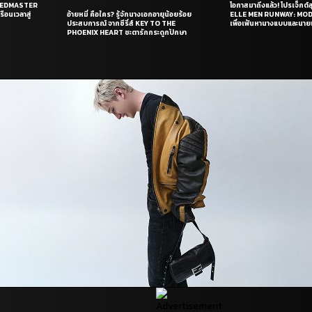
PEEDMASTER
โอกาสมาถึงแล้ว! โปรเจ็กต์
ือนเวลาสู่
อ้ายหมี่ คือใคร? รู้จักนางเอกอายุน้อยร้อย
ELLE MEN RUNWAY: MO
ประสบการณ์ จากซีรี่ส์ KEY TO THE
เพื่อเฟ้นหานางแบบและนาย
PHOENIX HEART ชะตารักกระดูกปักษา