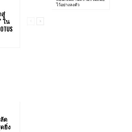
ไว้อย่างลงตัว
ู่
’ ใน
LOTUS
ลัด
ยิ่ง