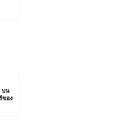
’ บน
ูร์ของ